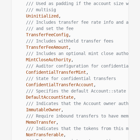
/// Used as padding if the account size would
/// multisig
Uninitialized
,
/// Includes transfer fee rate info and accom
/// and set the fee
TransferFeeConfig
,
/// Includes withheld transfer fees
TransferFeeAmount
,
/// Includes an optional mint close authority
MintCloseAuthority
,
/// Auditor configuration for confidential tr
ConfidentialTransferMint
,
/// State for confidential transfers
ConfidentialTransferAccount
,
/// Specifies the default Account::state for 
DefaultAccountState
,
/// Indicates that the Account owner authorit
ImmutableOwner
,
/// Require inbound transfers to have memo
MemoTransfer
,
/// Indicates that the tokens from this mint 
NonTransferable
,