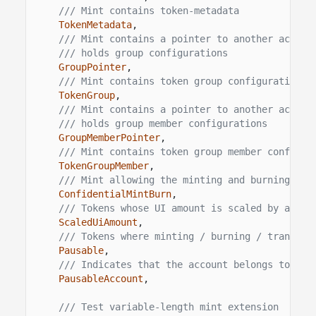
/// Mint contains token-metadata
TokenMetadata
,
/// Mint contains a pointer to another accoun
/// holds group configurations
GroupPointer
,
/// Mint contains token group configurations
TokenGroup
,
/// Mint contains a pointer to another accoun
/// holds group member configurations
GroupMemberPointer
,
/// Mint contains token group member configur
TokenGroupMember
,
/// Mint allowing the minting and burning of 
ConfidentialMintBurn
,
/// Tokens whose UI amount is scaled by a giv
ScaledUiAmount
,
/// Tokens where minting / burning / transfer
Pausable
,
/// Indicates that the account belongs to a p
PausableAccount
,
/// Test variable-length mint extension