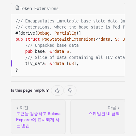
Token Extensions
/// Encapsulates immutable base state data (mint 
/// extensions, where the base state is Pod for z
#[derive(
Debug
,
PartialEq
)]
pub struct
PodStateWithExtensions
<'
data
,
S
:
BaseS
/// Unpacked base data
pub
base
: &
'
data S
,
/// Slice of data containing all TLV data, de
tlv_data
: &
'
data
[
u8
],
}
Is this page helpful?
이전
다음
토큰을 검증하고 Solana
스케일된 UI 금액
Explorer에 표시되게 하
는 방법