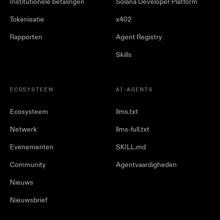
Institutionele betalingen
Solana Developer Platform
Tokenisatie
x402
Rapporten
Agent Registry
Skills
ECOSYSTEEM
AI-AGENTS
Ecosysteem
llms.txt
Netwerk
llms-full.txt
Evenementen
SKILL.md
Community
Agentvaardigheden
Nieuws
Nieuwsbrief