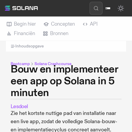
Begin hier
Concepten
API
Financiën
Bronnen
Inhoudsopgave
Bootcamp
Solana Crashcourse
Bouw en implementeer
een app op Solana in 5
minuten
Lesdoel
Zie het kortste nuttige pad van installatie naar
een live app, zodat de volledige Solana-bouw-
en implementatiecyclus concreet aanvoelt.