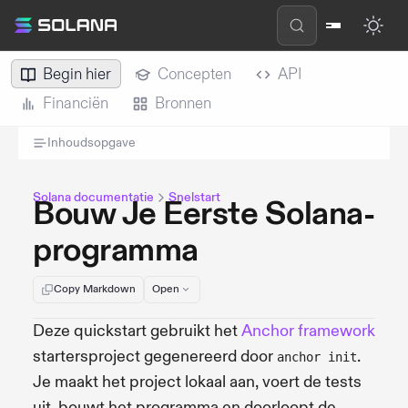
Begin hier
Concepten
API
Financiën
Bronnen
Inhoudsopgave
Solana documentatie
Snelstart
Bouw Je Eerste Solana-
programma
Copy Markdown
Open
Deze quickstart gebruikt het
Anchor framework
startersproject gegenereerd door
.
anchor init
Je maakt het project lokaal aan, voert de tests
uit, bouwt het programma en doorloopt de