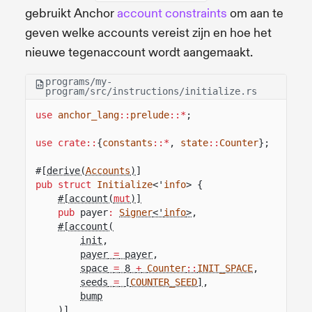
gebruikt Anchor
account constraints
om aan te
geven welke accounts vereist zijn en hoe het
nieuwe tegenaccount wordt aangemaakt.
programs/my-
program/src/instructions/initialize.rs
use
anchor_lang
::
prelude
::*
;
use crate::
{
constants
::*
,
state
::
Counter
};
#[
derive(
Accounts
)
]
pub struct
Initialize
<'
info
> {
#[account(
mut
)]
pub
payer
:
Signer
<'
info
>
,
#[account(
init
,
payer
=
payer
,
space
=
8
+
Counter
::
INIT_SPACE
,
seeds
=
[
COUNTER_SEED
]
,
bump
)]