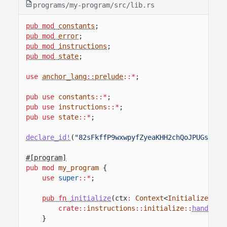
programs/my-program/src/lib.rs
pub mod
constants
;
pub mod
error
;
pub mod
instructions
;
pub mod
state
;
use
anchor_lang
::
prelude
::*
;
pub use
constants
::*
;
pub use
instructions
::*
;
pub use
state
::*
;
declare_id!
(
"82sFkffP9wxwpyfZyeaKHH2chQoJPUGsJZSP
#[program]
pub mod
my_program
{
use
super
::*
;
pub fn
initialize
(ctx
:
Context
<
Initialize
>)
-
crate::
instructions
::
initialize
::
handle_i
}