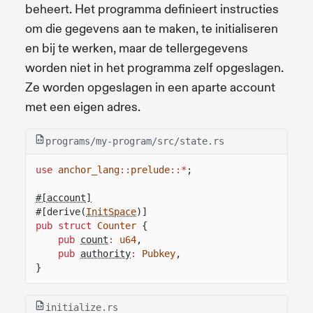
beheert. Het programma definieert instructies
om die gegevens aan te maken, te initialiseren
en bij te werken, maar de tellergegevens
worden niet in het programma zelf opgeslagen.
Ze worden opgeslagen in een aparte account
met een eigen adres.
programs/my-program/src/state.rs
use
anchor_lang
::
prelude
::*
;
#[account]
#[derive(
InitSpace
)]
pub struct
Counter
{
pub
count
:
u64
,
pub
authority
:
Pubkey
,
}
initialize.rs