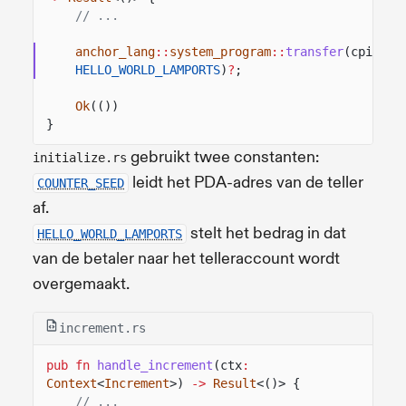
// ...
anchor_lang
::
system_program
::
transfer
(cpi_ctx
HELLO_WORLD_LAMPORTS
)
?
;
Ok
(())
}
gebruikt twee constanten:
initialize.rs
leidt het PDA-adres van de teller
COUNTER_SEED
af.
stelt het bedrag in dat
HELLO_WORLD_LAMPORTS
van de betaler naar het telleraccount wordt
overgemaakt.
increment.rs
pub fn
handle_increment
(ctx
:
Context
<
Increment
>)
->
Result
<()> {
// ...