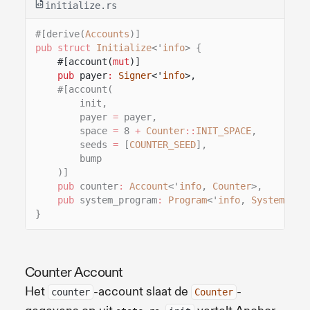
initialize.rs
#[derive(
Accounts
)]
pub struct
Initialize
<'
info
> {
#[account(
mut
)]
pub
payer
:
Signer
<'
info
>,
#[account(
init,
payer
=
payer,
space
=
8
+
Counter
::
INIT_SPACE
,
seeds
=
[
COUNTER_SEED
],
bump
)]
pub
counter
:
Account
<'
info
,
Counter
>,
pub
system_program
:
Program
<'
info
,
System
>,
}
Counter Account
Het
-account slaat de
-
counter
Counter