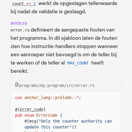
werkt de opgeslagen tellerwaarde
count
+=
1
bij nadat de validatie is geslaagd.
error.rs
definieert de aangepaste fouten van
error.rs
het programma. In dit sjabloon laten de fouten
zien hoe instructie-handlers stoppen wanneer
een aanroeper niet bevoegd is om de teller bij
te werken of de teller al
heeft
MAX_COUNT
bereikt.
programs/my-program/src/error.rs
use
anchor_lang
::
prelude
::*
;
#[error_code]
pub enum
ErrorCode
{
#[msg(
"Only the counter authority can 
update this counter"
)]