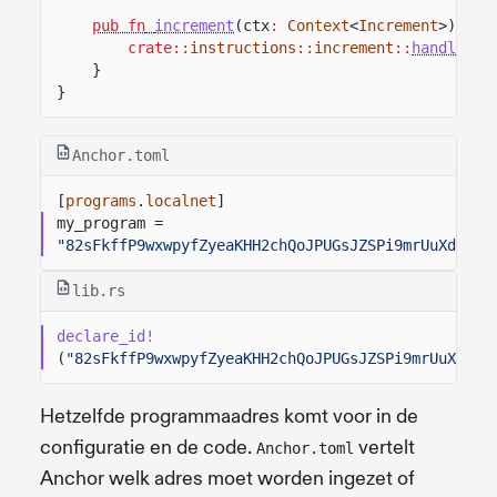
pub fn
increment
(ctx
:
Context
<
Increment
>)
->
crate::
instructions
::
increment
::
handle_in
}
}
Anchor.toml
[
programs
.
localnet
]
my_program =
"82sFkffP9wxwpyfZyeaKHH2chQoJPUGsJZSPi9mrUuXd"
lib.rs
declare_id!
(
"82sFkffP9wxwpyfZyeaKHH2chQoJPUGsJZSPi9mrUuXd"
);
Hetzelfde programmaadres komt voor in de
configuratie en de code.
vertelt
Anchor.toml
Anchor welk adres moet worden ingezet of