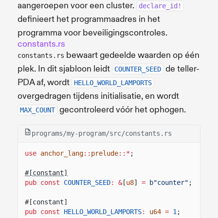
aangeroepen voor een cluster.
declare_id!
definieert het programmaadres in het
programma voor beveiligingscontroles.
constants.rs
bewaart gedeelde waarden op één
constants.rs
plek. In dit sjabloon leidt
de teller-
COUNTER_SEED
PDA af, wordt
HELLO_WORLD_LAMPORTS
overgedragen tijdens initialisatie, en wordt
gecontroleerd vóór het ophogen.
MAX_COUNT
programs/my-program/src/constants.rs
use
anchor_lang
::
prelude
::*
;
#[constant]
pub const
COUNTER_SEED
: &
[
u8
]
=
b"counter"
;
#[constant]
pub const
HELLO_WORLD_LAMPORTS
:
u64
=
1
;