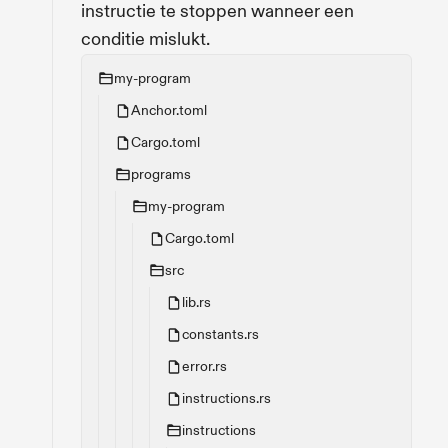
instructie te stoppen wanneer een
conditie mislukt.
my-program
Anchor.toml
Cargo.toml
programs
my-program
Cargo.toml
src
lib.rs
constants.rs
error.rs
instructions.rs
instructions