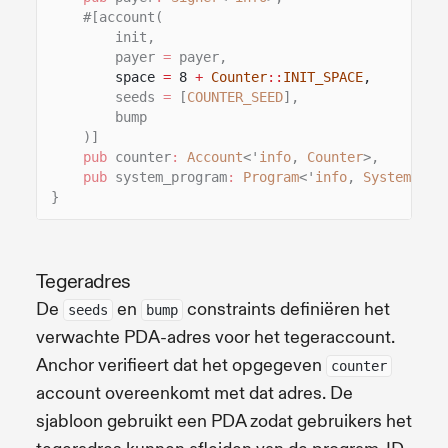
#[account(
init,
payer
=
payer,
space
=
8
+
Counter
::
INIT_SPACE
,
seeds
=
[
COUNTER_SEED
],
bump
)]
pub
counter
:
Account
<'
info
,
Counter
>,
pub
system_program
:
Program
<'
info
,
System
>,
}
Tegeradres
De
en
constraints definiëren het
seeds
bump
verwachte PDA-adres voor het tegeraccount.
Anchor verifieert dat het opgegeven
counter
account overeenkomt met dat adres. De
sjabloon gebruikt een PDA zodat gebruikers het