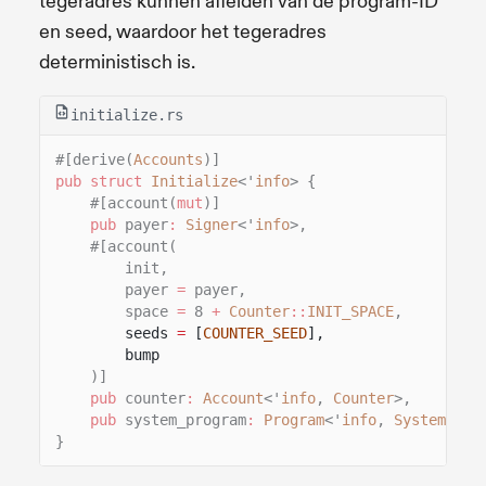
tegeradres kunnen afleiden van de program-ID
en seed, waardoor het tegeradres
deterministisch is.
initialize.rs
#[derive(
Accounts
)]
pub struct
Initialize
<'
info
> {
#[account(
mut
)]
pub
payer
:
Signer
<'
info
>,
#[account(
init,
payer
=
payer,
space
=
8
+
Counter
::
INIT_SPACE
,
seeds
=
[
COUNTER_SEED
],
bump
)]
pub
counter
:
Account
<'
info
,
Counter
>,
pub
system_program
:
Program
<'
info
,
System
>,
}