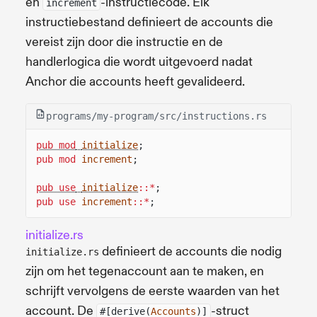
en
-instructiecode. Elk
increment
instructiebestand definieert de accounts die
vereist zijn door die instructie en de
handlerlogica die wordt uitgevoerd nadat
Anchor die accounts heeft gevalideerd.
programs/my-program/src/instructions.rs
pub mod
initialize
;
pub mod
increment
;
pub use
initialize
::*
;
pub use
increment
::*
;
initialize.rs
definieert de accounts die nodig
initialize.rs
zijn om het tegenaccount aan te maken, en
schrijft vervolgens de eerste waarden van het
account. De
-struct
#[derive(
Accounts
)]