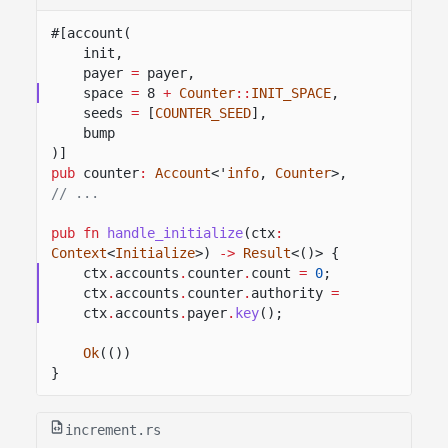
#[account(
init,
payer
=
payer,
space
=
8
+
Counter
::
INIT_SPACE
,
seeds
=
[
COUNTER_SEED
],
bump
)]
pub
counter
:
Account
<'
info
,
Counter
>,
// ...
pub fn
handle_initialize
(ctx
:
Context
<
Initialize
>)
->
Result
<()> {
ctx
.
accounts
.
counter
.
count
=
0
;
ctx
.
accounts
.
counter
.
authority
=
ctx
.
accounts
.
payer
.
key
();
Ok
(())
}
increment.rs