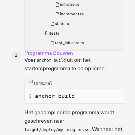
initialize.rs
increment.rs
state.rs
tests
test_initialize.rs
Programma Bouwen
Voer
uit om het
anchor build
startersprogramma te compileren:
Terminal
$ 
anchor build
Het gecompileerde programma wordt
geschreven naar
. Wanneer het
target/deploy/my_program.so