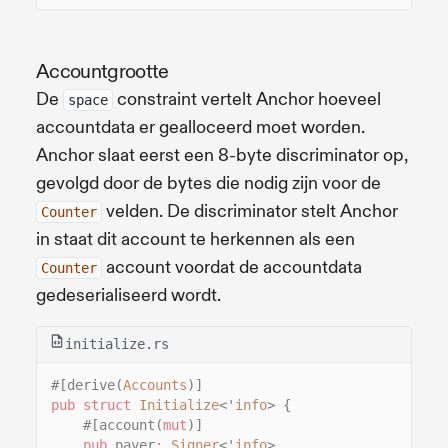
Accountgrootte
De
constraint vertelt Anchor hoeveel
space
accountdata er gealloceerd moet worden.
Anchor slaat eerst een 8-byte discriminator op,
gevolgd door de bytes die nodig zijn voor de
velden. De discriminator stelt Anchor
Counter
in staat dit account te herkennen als een
account voordat de accountdata
Counter
gedeserialiseerd wordt.
initialize.rs
#[derive(
Accounts
)]
pub struct
Initialize
<'
info
> {
#[account(
mut
)]
pub
payer
:
Signer
<'
info
>,