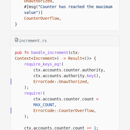
Unauthorized
,
#[msg(
"Counter has reached the maximum 
value"
)]
CounterOverflow
,
}
increment.rs
pub fn
handle_increment
(ctx
:
Context
<
Increment
>)
->
Result
<()> {
require_keys_eq!
(
ctx
.
accounts
.
counter
.
authority,
ctx
.
accounts
.
authority
.
key
(),
ErrorCode
::
Unauthorized
,
);
require!
(
ctx
.
accounts
.
counter
.
count
<
MAX_COUNT
,
ErrorCode
::
CounterOverflow
,
);
ctx
.
accounts
.
counter
.
count
+=
1
;