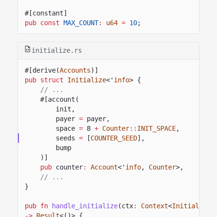
#[constant]
pub const
MAX_COUNT
:
u64
=
10
;
initialize.rs
#[derive(
Accounts
)]
pub struct
Initialize
<'
info
> {
// ...
#[account(
init,
payer
=
payer,
space
=
8
+
Counter
::
INIT_SPACE
,
seeds
=
[
COUNTER_SEED
],
bump
)]
pub
counter
:
Account
<'
info
,
Counter
>,
// ...
}
pub fn
handle_initialize
(ctx
:
Context
<
Initialize
>
->
Result
<()> {