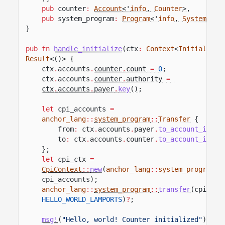
pub
counter
:
Account
<'
info
,
Counter
>
,
pub
system_program
:
Program
<'
info
,
System
>
,
}
pub fn
handle_initialize
(ctx
:
Context
<
Initialize
>
Result
<()> {
ctx
.
accounts
.
counter
.
count
=
0
;
ctx
.
accounts
.
counter
.
authority
=
ctx
.
accounts
.
payer
.
key
()
;
let
cpi_accounts
=
anchor_lang
::
system_program
::
Transfer
{
from
:
ctx
.
accounts
.
payer
.
to_account_info
(
to
:
ctx
.
accounts
.
counter
.
to_account_info
(
};
let
cpi_ctx
=
CpiContext
::
new
(
anchor_lang
::
system_program
::
cpi_accounts);
anchor_lang
::
system_program
::
transfer
(cpi_ctx
HELLO_WORLD_LAMPORTS
)
?
;
msg!
(
"Hello, world! Counter initialized"
);