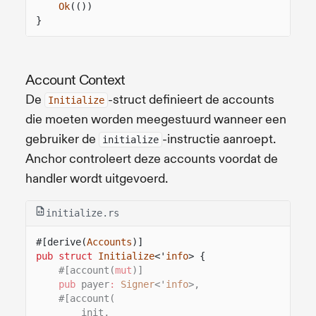
Ok
(())
}
Account Context
De
-struct definieert de accounts
Initialize
die moeten worden meegestuurd wanneer een
gebruiker de
-instructie aanroept.
initialize
Anchor controleert deze accounts voordat de
handler wordt uitgevoerd.
initialize.rs
#[derive(
Accounts
)]
pub struct
Initialize
<'
info
> {
#[account(
mut
)]
pub
payer
:
Signer
<'
info
>,
#[account(
init,