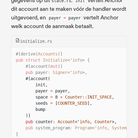
gegevens op uit
.
vertelt Anchor
state.rs
init
dit account aan te maken vóór de handler wordt
uitgevoerd, en
vertelt Anchor
payer
=
payer
welk account de aanmaak betaalt.
initialize.rs
#[derive(
Accounts
)]
pub struct
Initialize
<'
info
> {
#[account(
mut
)]
pub
payer
:
Signer
<'
info
>,
#[account(
init,
payer
=
payer,
space
=
8
+
Counter
::
INIT_SPACE
,
seeds
=
[
COUNTER_SEED
],
bump
)]
pub
counter
:
Account
<'
info
,
Counter
>,
pub
system_program
:
Program
<'
info
,
System
>,
}