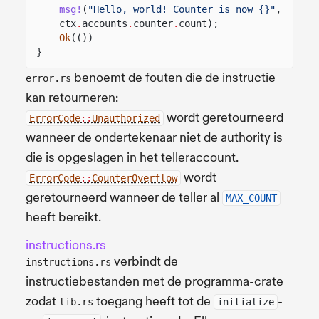
msg!
(
"Hello, world! Counter is now {}"
, 
ctx
.
accounts
.
counter
.
count);
Ok
(())
}
benoemt de fouten die de instructie
error.rs
kan retourneren:
wordt geretourneerd
ErrorCode
::
Unauthorized
wanneer de ondertekenaar niet de authority is
die is opgeslagen in het telleraccount.
wordt
ErrorCode
::
CounterOverflow
geretourneerd wanneer de teller al
MAX_COUNT
heeft bereikt.
instructions.rs
verbindt de
instructions.rs
instructiebestanden met de programma-crate
zodat
toegang heeft tot de
-
lib.rs
initialize