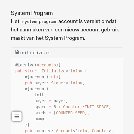
System Program
Het
account is vereist omdat
system_program
het aanmaken van een nieuw account gebruik
maakt van het System Program.
initialize.rs
#[derive(
Accounts
)]
pub struct
Initialize
<'
info
> {
#[account(
mut
)]
pub
payer
:
Signer
<'
info
>,
#[account(
init,
payer
=
payer,
space
=
8
+
Counter
::
INIT_SPACE
,
seeds
=
[
COUNTER_SEED
],
bump
)]
pub
counter
:
Account
<'
info
,
Counter
>,