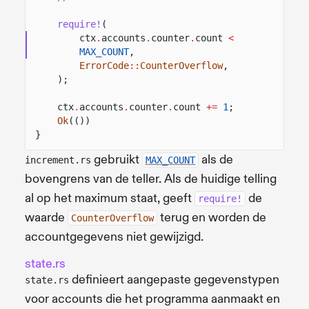
require!
(
ctx
.
accounts
.
counter
.
count
<
MAX_COUNT
,
ErrorCode
::
CounterOverflow
,
);
ctx
.
accounts
.
counter
.
count
+=
1
;
Ok
(())
}
gebruikt
als de
increment.rs
MAX_COUNT
bovengrens van de teller. Als de huidige telling
al op het maximum staat, geeft
de
require!
waarde
terug en worden de
CounterOverflow
accountgegevens niet gewijzigd.
state.rs
definieert aangepaste gegevenstypen
state.rs
voor accounts die het programma aanmaakt en