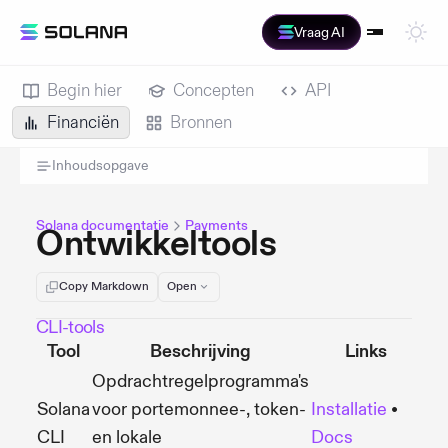
Vraag AI
Begin hier
Concepten
API
Financiën
Bronnen
Inhoudsopgave
Solana documentatie
Payments
Ontwikkeltools
Copy Markdown
Open
CLI-tools
Tool
Beschrijving
Links
Opdrachtregelprogramma's
Solana
voor portemonnee-, token-
Installatie
•
CLI
en lokale
Docs