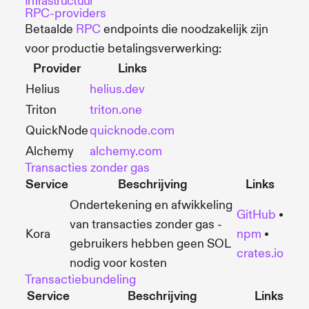
Infrastructuur
RPC-providers
Betaalde
RPC
endpoints die noodzakelijk zijn
voor productie betalingsverwerking:
Provider
Links
Helius
helius.dev
Triton
triton.one
QuickNode
quicknode.com
Alchemy
alchemy.com
Transacties zonder gas
Service
Beschrijving
Links
Ondertekening en afwikkeling
GitHub
•
van transacties zonder gas -
Kora
npm
•
gebruikers hebben geen SOL
crates.io
nodig voor kosten
Transactiebundeling
Service
Beschrijving
Links