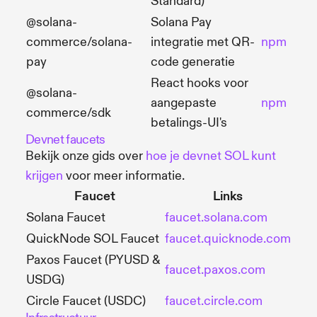
Standard)
@solana-
Solana Pay
commerce/solana-
integratie met QR-
npm
pay
code generatie
React hooks voor
@solana-
aangepaste
npm
commerce/sdk
betalings-UI's
Devnet faucets
Bekijk onze gids over
hoe je devnet SOL kunt
krijgen
voor meer informatie.
Faucet
Links
Solana Faucet
faucet.solana.com
QuickNode SOL Faucet
faucet.quicknode.com
Paxos Faucet (PYUSD &
faucet.paxos.com
USDG)
Circle Faucet (USDC)
faucet.circle.com