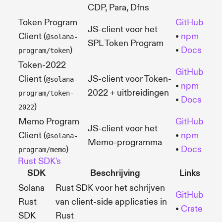
CDP, Para, Dfns
Token Program
GitHub
JS-client voor het
Client (
•
npm
@solana-
SPL Token Program
)
•
Docs
program/token
Token-2022
GitHub
Client (
JS-client voor Token-
@solana-
•
npm
2022 + uitbreidingen
program/token-
•
Docs
)
2022
Memo Program
GitHub
JS-client voor het
Client (
•
npm
@solana-
Memo-programma
)
•
Docs
program/memo
Rust SDK's
SDK
Beschrijving
Links
Solana
Rust SDK voor het schrijven
GitHub
Rust
van client-side applicaties in
•
Crate
SDK
Rust