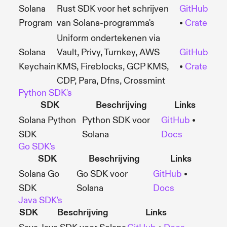
Solana
Rust SDK voor het schrijven
GitHub
Program
van Solana-programma's
•
Crate
Uniform ondertekenen via
Solana
Vault, Privy, Turnkey, AWS
GitHub
Keychain
KMS, Fireblocks, GCP KMS,
•
Crate
CDP, Para, Dfns, Crossmint
Python SDK's
SDK
Beschrijving
Links
Solana Python
Python SDK voor
GitHub
•
SDK
Solana
Docs
Go SDK's
SDK
Beschrijving
Links
Solana Go
Go SDK voor
GitHub
•
SDK
Solana
Docs
Java SDK's
SDK
Beschrijving
Links