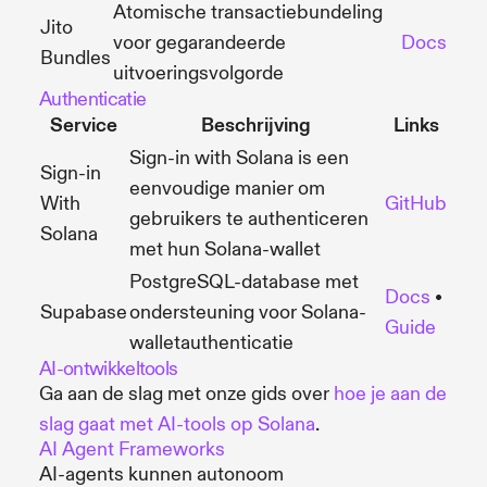
Atomische transactiebundeling
Jito
voor gegarandeerde
Docs
Bundles
uitvoeringsvolgorde
Authenticatie
Service
Beschrijving
Links
Sign-in with Solana is een
Sign-in
eenvoudige manier om
With
GitHub
gebruikers te authenticeren
Solana
met hun Solana-wallet
PostgreSQL-database met
Docs
•
Supabase
ondersteuning voor Solana-
Guide
walletauthenticatie
AI-ontwikkeltools
Ga aan de slag met onze gids over
hoe je aan de
slag gaat met AI-tools op Solana
.
AI Agent Frameworks
AI-agents kunnen autonoom