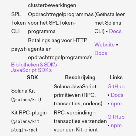
clusterbewerkingen
SPL
Opdrachtregelprogramma's
(Geïnstalleerd
Token
voor het SPL Token-
met Solana
CLI
programma
CLI) •
Docs
Betalingslaag voor HTTP-
Website
•
pay.sh
agents en
Docs
opdrachtregelprogramma's
Bibliotheken & SDK's
JavaScript SDK's
SDK
Beschrijving
Links
Solana JavaScript-
GitHub
Solana Kit
primitieven (RPC,
•
Docs
(
)
@solana/kit
transacties, codecs)
•
npm
Kit RPC-plugin
RPC-verbinding +
GitHub
(
transacties verzenden
@solana/kit-
•
npm
)
voor een Kit-client
plugin-rpc