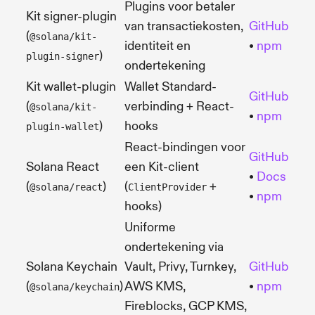
Plugins voor betaler
Kit signer-plugin
van transactiekosten,
GitHub
(
@solana/kit-
identiteit en
•
npm
)
plugin-signer
ondertekening
Kit wallet-plugin
Wallet Standard-
GitHub
(
verbinding + React-
@solana/kit-
•
npm
)
hooks
plugin-wallet
React-bindingen voor
GitHub
Solana React
een Kit-client
•
Docs
(
)
(
+
@solana/react
ClientProvider
•
npm
hooks)
Uniforme
ondertekening via
Solana Keychain
Vault, Privy, Turnkey,
GitHub
(
)
AWS KMS,
•
npm
@solana/keychain
Fireblocks, GCP KMS,