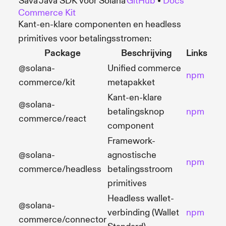
Sava
Java SDK voor Solana
GitHub
•
Docs
Commerce Kit
Kant-en-klare componenten en headless
primitives voor betalingsstromen:
Package
Beschrijving
Links
@solana-
Unified commerce
npm
commerce/kit
metapakket
Kant-en-klare
@solana-
betalingsknop
npm
commerce/react
component
Framework-
@solana-
agnostische
npm
commerce/headless
betalingsstroom
primitives
Headless wallet-
@solana-
verbinding (Wallet
npm
commerce/connector