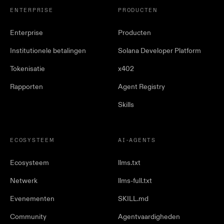
ENTERPRISE
PRODUCTEN
Enterprise
Producten
Institutionele betalingen
Solana Developer Platform
Tokenisatie
x402
Rapporten
Agent Registry
Skills
ECOSYSTEEM
AI-AGENTS
Ecosysteem
llms.txt
Netwerk
llms-full.txt
Evenementen
SKILL.md
Community
Agentvaardigheden