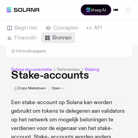
Vraag AI
Begin hier
Concepten
API
Financiën
Bronnen
Inhoudsopgave
Solana documentatie
Referenties
Staking
Stake-accounts
Copy Markdown
Open
Een stake-account op Solana kan worden
gebruikt om tokens te delegeren aan validators
op het netwerk om mogelijk beloningen te
verdienen voor de eigenaar van het stake-
account. Stake- accounts worden anders