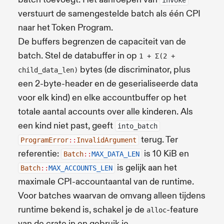
verstuurt de samengestelde batch als één CPI
naar het Token Program.
De buffers begrenzen de capaciteit van de
batch. Stel de databuffer in op
1 + Σ(2 +
bytes (de discriminator, plus
child_data_len)
een 2-byte-header en de geserialiseerde data
voor elk kind) en elke accountbuffer op het
totale aantal accounts over alle kinderen. Als
een kind niet past, geeft
into_batch
terug. Ter
ProgramError
::
InvalidArgument
referentie:
is 10 KiB en
Batch
::
MAX_DATA_LEN
is gelijk aan het
Batch
::
MAX_ACCOUNTS_LEN
maximale CPI-accountaantal van de runtime.
Voor batches waarvan de omvang alleen tijdens
runtime bekend is, schakel je de
-feature
alloc
van de crate in en gebruik je