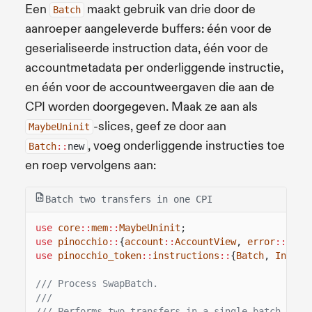
Een
maakt gebruik van drie door de
Batch
aanroeper aangeleverde buffers: één voor de
geserialiseerde instruction data, één voor de
accountmetadata per onderliggende instructie,
en één voor de accountweergaven die aan de
CPI worden doorgegeven. Maak ze aan als
-slices, geef ze door aan
MaybeUninit
, voeg onderliggende instructies toe
Batch
::
new
en roep vervolgens aan:
Batch two transfers in one CPI
use
core
::
mem
::
MaybeUninit
;
use
pinocchio
::
{
account
::
AccountView
,
error
::
Prog
use
pinocchio_token
::
instructions
::
{
Batch
,
IntoBa
/// Process SwapBatch.
///
/// Performs two transfers in a single batch CPI 