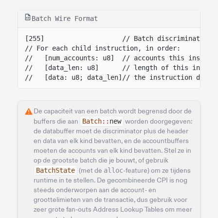
Batch Wire Format
[255]                    // Batch discriminator
// For each child instruction, in order:
//   [num_accounts: u8]  // accounts this instruc
//   [data_len: u8]      // length of this instru
//   [data: u8; data_len]// the instruction data 
De capaciteit van een batch wordt begrensd door de
buffers die aan
Batch
::
new
worden doorgegeven:
de databuffer moet de discriminator plus de header
en data van elk kind bevatten, en de accountbuffers
moeten de accounts van elk kind bevatten. Stel ze in
op de grootste batch die je bouwt, of gebruik
BatchState
(met de
alloc
-feature) om ze tijdens
runtime in te stellen. De gecombineerde CPI is nog
steeds onderworpen aan de account- en
groottelimieten van de transactie, dus gebruik voor
zeer grote fan-outs Address Lookup Tables om meer