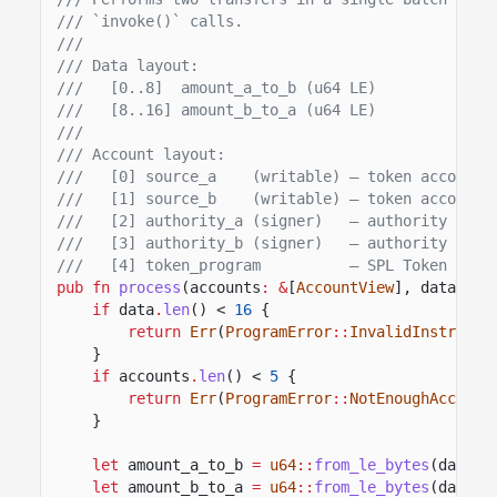
/// `invoke()` calls.
///
/// Data layout:
///   [0..8]  amount_a_to_b (u64 LE)
///   [8..16] amount_b_to_a (u64 LE)
///
/// Account layout:
///   [0] source_a    (writable) — token account 
///   [1] source_b    (writable) — token account 
///   [2] authority_a (signer)   — authority for 
///   [3] authority_b (signer)   — authority for 
///   [4] token_program          — SPL Token prog
pub fn
process
(accounts
: &
[
AccountView
], data
: &
[
if
data
.
len
() <
16
{
return
Err
(
ProgramError
::
InvalidInstructi
}
if
accounts
.
len
() <
5
{
return
Err
(
ProgramError
::
NotEnoughAccount
}
let
amount_a_to_b
=
u64
::
from_le_bytes
(data[
0
let
amount_b_to_a
=
u64
::
from_le_bytes
(data[
8