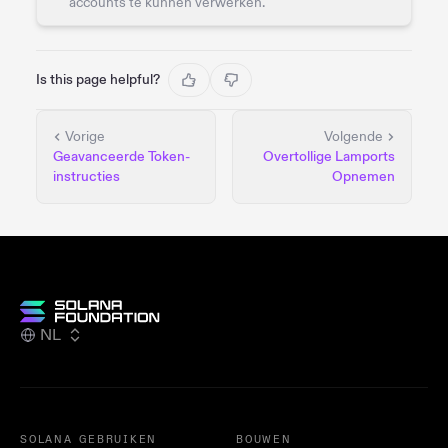
accounts te kunnen verwerken.
Is this page helpful?
Vorige
Volgende
Geavanceerde Token-
Overtollige Lamports
instructies
Opnemen
NL
SOLANA GEBRUIKEN
BOUWEN