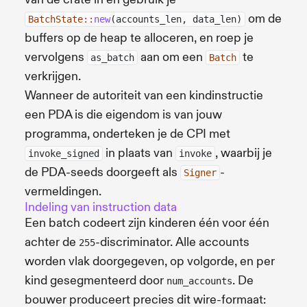
om de
BatchState
::
new
(accounts_len, data_len)
buffers op de heap te alloceren, en roep je
vervolgens
aan om een
te
as_batch
Batch
verkrijgen.
Wanneer de autoriteit van een kindinstructie
een PDA is die eigendom is van jouw
programma, onderteken je de CPI met
in plaats van
, waarbij je
invoke_signed
invoke
de PDA-seeds doorgeeft als
-
Signer
vermeldingen.
Indeling van instruction data
Een batch codeert zijn kinderen één voor één
achter de
-discriminator. Alle accounts
255
worden vlak doorgegeven, op volgorde, en per
kind gesegmenteerd door
. De
num_accounts
bouwer produceert precies dit wire-formaat: