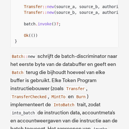
Transfer
::
new
(source_a, source_b, authority_a
Transfer
::
new
(source_b, source_a, authority_b
batch
.
invoke
()
?
;
Ok
(())
}
schrijft de batch-discriminator naar
Batch
::
new
het eerste byte van de databuffer en geeft een
terug die bijhoudt hoeveel van elke
Batch
buffer is gebruikt. Elke Token Program
instructiebouwer (zoals
,
Transfer
,
en
)
TransferChecked
MintTo
Burn
implementeert de
trait, zodat
IntoBatch
de instruction data, accountmeta's
into_batch
en accountweergaven van die instructie aan de
batch toevoegt. Het aanroepen van
invoke