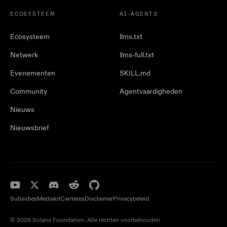
ECOSYSTEEM
AI-AGENTS
Ecosysteem
llms.txt
Netwerk
llms-full.txt
Evenementen
SKILL.md
Community
Agentvaardigheden
Nieuws
Nieuwsbrief
Subsidies
Mediakit
Carrières
Disclaimer
Privacybeleid
© 2026 Solana Foundation. Alle rechten voorbehouden.