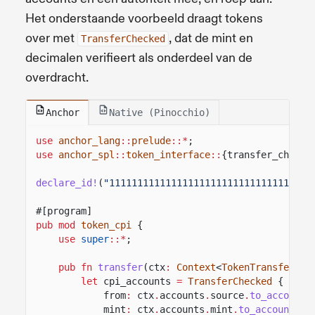
Het onderstaande voorbeeld draagt tokens
over met
, dat de mint en
TransferChecked
decimalen verifieert als onderdeel van de
overdracht.
Anchor
Native (Pinocchio)
use
anchor_lang
::
prelude
::*
;
use
anchor_spl
::
token_interface
::
{transfer_checke
declare_id!
(
"11111111111111111111111111111111"
);
#[program]
pub mod
token_cpi
{
use
super
::*
;
pub fn
transfer
(ctx
:
Context
<
TokenTransfer
>, 
let
cpi_accounts
=
TransferChecked
{
from
:
ctx
.
accounts
.
source
.
to_account_
mint
:
ctx
.
accounts
.
mint
.
to_account_in