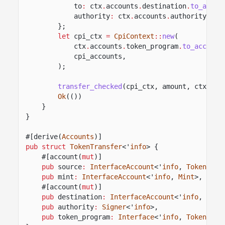
to
:
ctx
.
accounts
.
destination
.
to_accou
authority
:
ctx
.
accounts
.
authority
.
to_
};
let
cpi_ctx
=
CpiContext
::
new
(
ctx
.
accounts
.
token_program
.
to_account
cpi_accounts,
);
transfer_checked
(cpi_ctx, amount, ctx
.
acc
Ok
(())
}
}
#[derive(
Accounts
)]
pub struct
TokenTransfer
<'
info
> {
#[account(
mut
)]
pub
source
:
InterfaceAccount
<'
info
,
TokenAcco
pub
mint
:
InterfaceAccount
<'
info
,
Mint
>,
#[account(
mut
)]
pub
destination
:
InterfaceAccount
<'
info
,
Toke
pub
authority
:
Signer
<'
info
>,
pub
token_program
:
Interface
<'
info
,
TokenInte