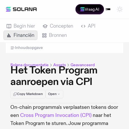
Vraag AI
Begin hier
Concepten
API
Financiën
Bronnen
Inhoudsopgave
Solana documentatie
Assets
Geavanceerd
Het Token Program
aanroepen via CPI
Copy Markdown
Open
On-chain programma's verplaatsen tokens door
een
Cross Program Invocation (CPI)
naar het
Token Program te sturen. Jouw programma