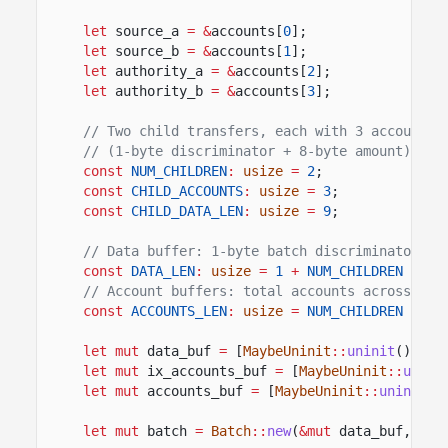
let
source_a
= &
accounts[
0
];
let
source_b
= &
accounts[
1
];
let
authority_a
= &
accounts[
2
];
let
authority_b
= &
accounts[
3
];
// Two child transfers, each with 3 accounts 
// (1-byte discriminator + 8-byte amount).
const
NUM_CHILDREN
:
usize
=
2
;
const
CHILD_ACCOUNTS
:
usize
=
3
;
const
CHILD_DATA_LEN
:
usize
=
9
;
// Data buffer: 1-byte batch discriminator + 
const
DATA_LEN
:
usize
=
1
+
NUM_CHILDREN
*
(
2
// Account buffers: total accounts across all
const
ACCOUNTS_LEN
:
usize
=
NUM_CHILDREN
*
CH
let mut
data_buf
=
[
MaybeUninit
::
uninit
();
DA
let mut
ix_accounts_buf
=
[
MaybeUninit
::
unini
let mut
accounts_buf
=
[
MaybeUninit
::
uninit
()
let mut
batch
=
Batch
::
new
(
&mut
data_buf,
&mu