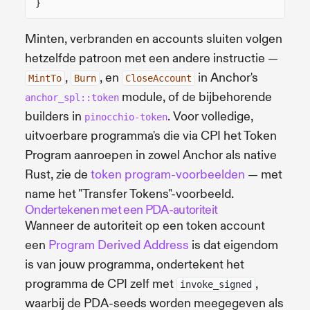
}
Minten, verbranden en accounts sluiten volgen
hetzelfde patroon met een andere instructie —
,
, en
in Anchor's
MintTo
Burn
CloseAccount
module, of de bijbehorende
anchor_spl::token
builders in
. Voor volledige,
pinocchio-token
uitvoerbare programma's die via CPI het Token
Program aanroepen in zowel Anchor als native
Rust, zie de
token program-voorbeelden
— met
name het "Transfer Tokens"-voorbeeld.
Ondertekenen met een PDA-autoriteit
Wanneer de autoriteit op een token account
een
Program Derived Address
is dat eigendom
is van jouw programma, ondertekent het
programma de CPI zelf met
,
invoke_signed
waarbij de PDA-seeds worden meegegeven als