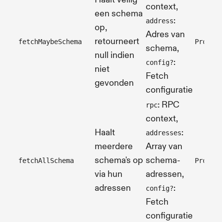
context,
een schema
:
address
op,
Adres van
retourneert
fetchMaybeSchema
Promis
schema,
null indien
:
config?
niet
Fetch
gevonden
configuratie
: RPC
rpc
context,
Haalt
:
addresses
meerdere
Array van
schema's op
schema-
fetchAllSchema
Promis
via hun
adressen,
adressen
:
config?
Fetch
configuratie