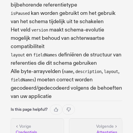
bijbehorende referentietype
kan worden gebruikt om het gebruik
isPaused
van het schema tijdelijk uit te schakelen
Het veld
maakt schema-evolutie
version
mogelijk met behoud van achterwaartse
compatibiliteit
en
definiëren de structuur van
layout
fieldNames
referenties die dit schema gebruiken
Alle byte-arrayvelden (
,
,
,
name
description
layout
) moeten correct worden
fieldNames
gecodeerd/gedecodeerd volgens de behoeften
van uw applicatie
Is this page helpful?
Vorige
Volgende
Credentials
Attestaties