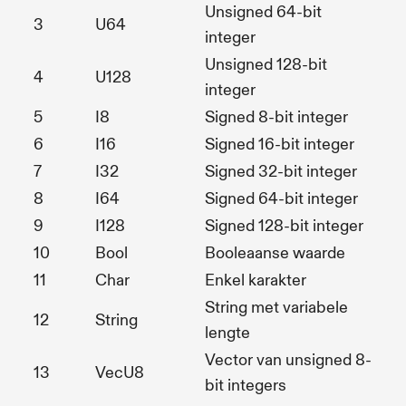
Unsigned 64-bit
3
U64
integer
Unsigned 128-bit
4
U128
integer
5
I8
Signed 8-bit integer
6
I16
Signed 16-bit integer
7
I32
Signed 32-bit integer
8
I64
Signed 64-bit integer
9
I128
Signed 128-bit integer
10
Bool
Booleaanse waarde
11
Char
Enkel karakter
String met variabele
12
String
lengte
Vector van unsigned 8-
13
VecU8
bit integers