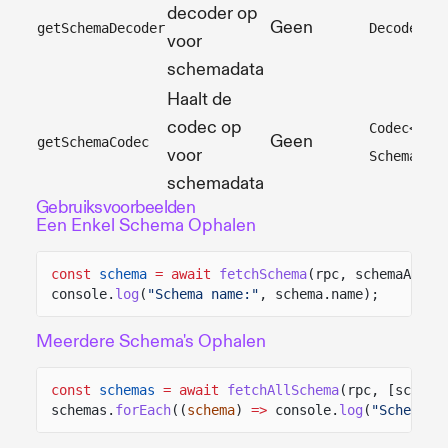
decoder op
Geen
getSchemaDecoder
Decoder<S
voor
schemadata
Haalt de
codec op
Codec<Sch
Geen
getSchemaCodec
voor
Schema>
schemadata
Gebruiksvoorbeelden
Een Enkel Schema Ophalen
const
schema
= await
fetchSchema
(rpc, schemaAddre
console.
log
(
"Schema name:"
, schema.name);
Meerdere Schema's Ophalen
const
schemas
= await
fetchAllSchema
(rpc, [schema
schemas.
forEach
((
schema
)
=>
console.
log
(
"Schema:"