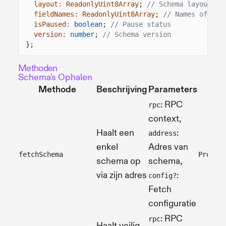
layout
:
ReadonlyUint8Array
;
// Schema layout de
fieldNames
:
ReadonlyUint8Array
;
// Names of fie
isPaused
:
boolean
;
// Pause status
version
:
number
;
// Schema version
};
Methoden
Schema's Ophalen
Methode
Beschrijving
Parameters
: RPC
rpc
context,
Haalt een
:
address
enkel
Adres van
fetchSchema
Promis
schema op
schema,
via zijn adres
:
config?
Fetch
configuratie
: RPC
rpc
Haalt veilig