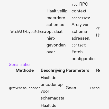
: RPC
rpc
Haalt veilig
context,
meerdere
:
addresses
schema's
Array van
Promis
op, slaat
schema-
fetchAllMaybeSchema
[]>
niet-
adressen,
gevonden
:
config?
over
Fetch
configuratie
Serialisatie
Methode
Beschrijving
Parameters
Retou
Haalt de
encoder op
Geen
getSchemaEncoder
Encoder<S
voor
schemadata
Haalt de