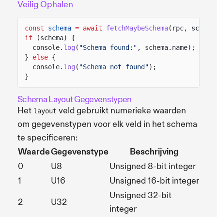
Veilig Ophalen
const
schema
= await
fetchMaybeSchema
(rpc, schema
if
(schema) {
console.
log
(
"Schema found:"
, schema.name);
}
else
{
console.
log
(
"Schema not found"
);
}
Schema Layout Gegevenstypen
Het
veld gebruikt numerieke waarden
layout
om gegevenstypen voor elk veld in het schema
te specificeren:
Waarde
Gegevenstype
Beschrijving
0
U8
Unsigned 8-bit integer
1
U16
Unsigned 16-bit integer
Unsigned 32-bit
2
U32
integer