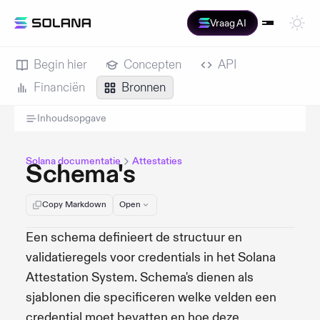
Vraag AI
Begin hier
Concepten
API
Financiën
Bronnen
Inhoudsopgave
Solana documentatie
Attestaties
Schema's
Copy Markdown
Open
Een schema definieert de structuur en
validatieregels voor credentials in het Solana
Attestation System. Schema's dienen als
sjablonen die specificeren welke velden een
credential moet bevatten en hoe deze