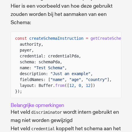
Hier is een voorbeeld van hoe deze gebruikt
zouden worden bij het aanmaken van een
Schema:
const
createSchemaInstruction
=
getCreateSchemaIn
authority,
payer,
credential: credentialPda,
schema: schemaPda,
name:
"Test Schema"
,
description:
"Just an example"
,
fieldNames: [
"name"
,
"age"
,
"country"
],
layout: Buffer.
from
([
12
,
0
,
12
])
});
Belangrijke opmerkingen
Het veld
wordt intern gebruikt en
discriminator
mag niet worden gewijzigd
Het veld
koppelt het schema aan het
credential