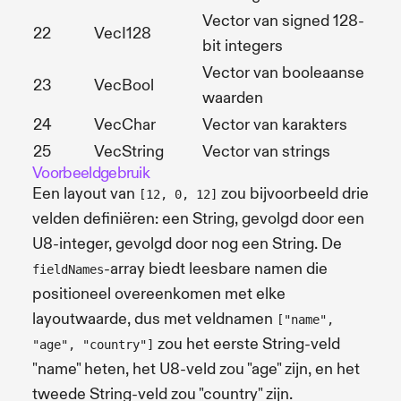
Vector van signed 128-
22
VecI128
bit integers
Vector van booleaanse
23
VecBool
waarden
24
VecChar
Vector van karakters
25
VecString
Vector van strings
Voorbeeldgebruik
Een layout van
zou bijvoorbeeld drie
[12, 0, 12]
velden definiëren: een String, gevolgd door een
U8-integer, gevolgd door nog een String. De
-array biedt leesbare namen die
fieldNames
positioneel overeenkomen met elke
layoutwaarde, dus met veldnamen
["name",
zou het eerste String-veld
"age", "country"]
"name" heten, het U8-veld zou "age" zijn, en het
tweede String-veld zou "country" zijn.