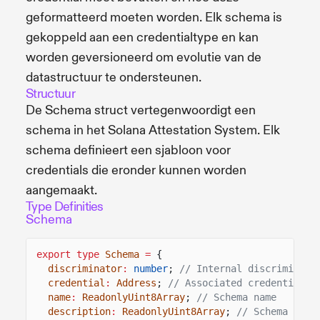
geformatteerd moeten worden. Elk schema is
gekoppeld aan een credentialtype en kan
worden geversioneerd om evolutie van de
datastructuur te ondersteunen.
Structuur
De Schema struct vertegenwoordigt een
schema in het Solana Attestation System. Elk
schema definieert een sjabloon voor
credentials die eronder kunnen worden
aangemaakt.
Type Definities
Schema
export type
Schema
=
{
discriminator
:
number
;
// Internal discriminato
credential
:
Address
;
// Associated credential a
name
:
ReadonlyUint8Array
;
// Schema name
description
:
ReadonlyUint8Array
;
// Schema desc