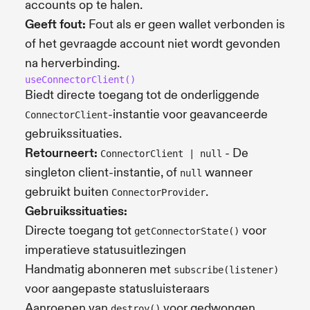
accounts op te halen.
Geeft fout:
Fout als er geen wallet verbonden is
of het gevraagde account niet wordt gevonden
na herverbinding.
useConnectorClient()
Biedt directe toegang tot de onderliggende
-instantie voor geavanceerde
ConnectorClient
gebruikssituaties.
Retourneert:
- De
ConnectorClient | null
singleton client-instantie, of
wanneer
null
gebruikt buiten
.
ConnectorProvider
Gebruikssituaties:
Directe toegang tot
voor
getConnectorState()
imperatieve statusuitlezingen
Handmatig abonneren met
subscribe(listener)
voor aangepaste statusluisteraars
Aanroepen van
voor gedwongen
destroy()