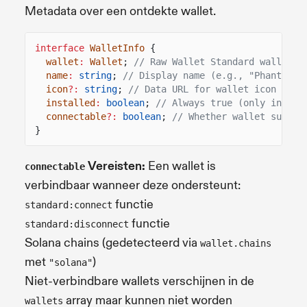
Metadata over een ontdekte wallet.
interface
WalletInfo
{
wallet
:
Wallet
;
// Raw Wallet Standard wallet o
name
:
string
;
// Display name (e.g., "Phantom",
icon
?:
string
;
// Data URL for wallet icon (bas
installed
:
boolean
;
// Always true (only instal
connectable
?:
boolean
;
// Whether wallet suppor
}
Vereisten:
Een wallet is
connectable
verbindbaar wanneer deze ondersteunt:
functie
standard:connect
functie
standard:disconnect
Solana chains (gedetecteerd via
wallet.chains
met
)
"solana"
Niet-verbindbare wallets verschijnen in de
array maar kunnen niet worden
wallets