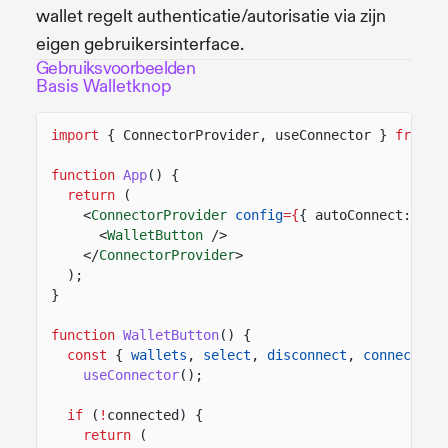
wallet regelt authenticatie/autorisatie via zijn
eigen gebruikersinterface.
Gebruiksvoorbeelden
Basis Walletknop
import
{ ConnectorProvider, useConnector }
from
"
function
App
() {
return
(
<
ConnectorProvider
config
={
{ autoConnect:
tru
<
WalletButton
/>
</
ConnectorProvider
>
);
}
function
WalletButton
() {
const
{
wallets
,
select
,
disconnect
,
connected
,
useConnector
();
if
(
!
connected) {
return
(