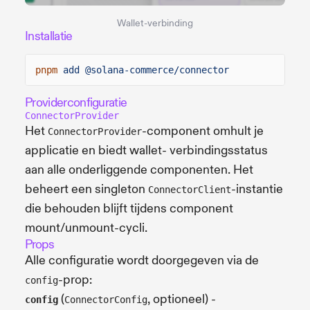
Wallet-verbinding
Installatie
pnpm
add @solana-commerce/connector
Providerconfiguratie
ConnectorProvider
Het
-component omhult je
ConnectorProvider
applicatie en biedt wallet- verbindingsstatus
aan alle onderliggende componenten. Het
beheert een singleton
-instantie
ConnectorClient
die behouden blijft tijdens component
mount/unmount-cycli.
Props
Alle configuratie wordt doorgegeven via de
-prop:
config
(
, optioneel) -
config
ConnectorConfig