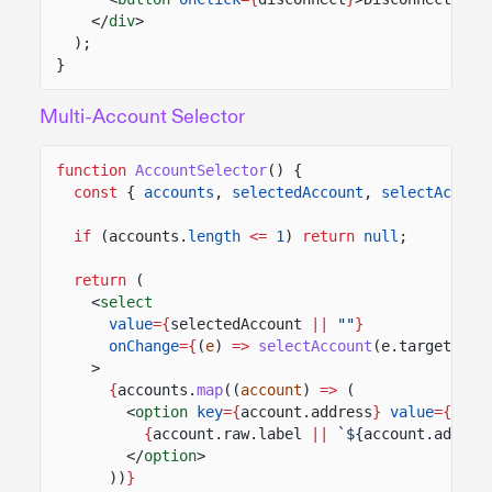
</
div
>
);
}
Multi-Account Selector
function
AccountSelector
() {
const
{
accounts
,
selectedAccount
,
selectAccoun
if
(accounts.
length
<=
1
)
return
null
;
return
(
<
select
value
={
selectedAccount
||
""
}
onChange
={
(
e
)
=>
selectAccount
(e.target.val
>
{
accounts.
map
((
account
)
=>
(
<
option
key
={
account.address
}
value
={
acco
{
account.raw.label
||
`${
account
.
addres
</
option
>
))
}