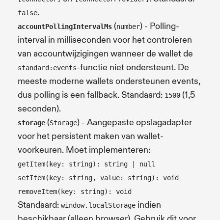
.
false
(
) - Polling-
accountPollingIntervalMs
number
interval in milliseconden voor het controleren
van accountwijzigingen wanneer de wallet de
-functie niet ondersteunt. De
standard:events
meeste moderne wallets ondersteunen events,
dus polling is een fallback. Standaard:
(1,5
1500
seconden).
(
) - Aangepaste opslagadapter
storage
Storage
voor het persistent maken van wallet-
voorkeuren. Moet implementeren:
getItem(key: string): string | null
setItem(key: string, value: string): void
removeItem(key: string): void
Standaard:
indien
window.localStorage
beschikbaar (alleen browser). Gebruik dit voor