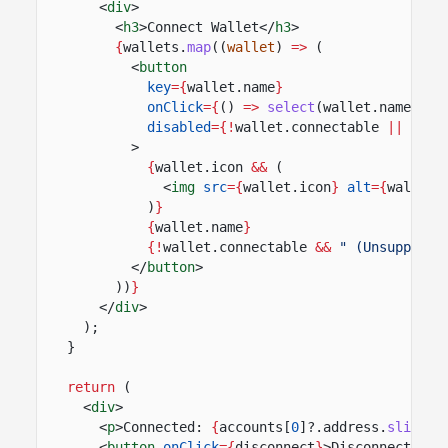
<
div
>
<
h3
>Connect Wallet</
h3
>
{
wallets.
map
((
wallet
)
=>
(
<
button
key
={
wallet.name
}
onClick
={
()
=>
select
(wallet.name)
}
disabled
={!
wallet.connectable
||
conn
>
{
wallet.icon
&&
(
<
img
src
={
wallet.icon
}
alt
={
wallet.
)
}
{
wallet.name
}
{!
wallet.connectable
&&
" (Unsupporte
</
button
>
))
}
</
div
>
);
}
return
(
<
div
>
<
p
>Connected:
{
accounts[
0
]?.address.
slice
(
0
<
button
onClick
={
disconnect
}
>Disconnect</
bu