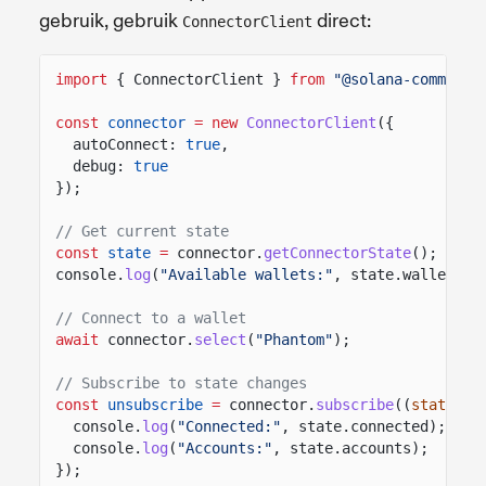
gebruik, gebruik
direct:
ConnectorClient
import
{ ConnectorClient }
from
"@solana-commerce
const
connector
= new
ConnectorClient
({
autoConnect:
true
,
debug:
true
});
// Get current state
const
state
=
connector.
getConnectorState
();
console.
log
(
"Available wallets:"
, state.wallets);
// Connect to a wallet
await
connector.
select
(
"Phantom"
);
// Subscribe to state changes
const
unsubscribe
=
connector.
subscribe
((
state
)
=
console.
log
(
"Connected:"
, state.connected);
console.
log
(
"Accounts:"
, state.accounts);
});