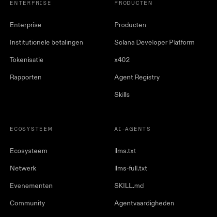
ENTERPRISE
PRODUCTEN
Enterprise
Producten
Institutionele betalingen
Solana Developer Platform
Tokenisatie
x402
Rapporten
Agent Registry
Skills
ECOSYSTEEM
AI-AGENTS
Ecosysteem
llms.txt
Netwerk
llms-full.txt
Evenementen
SKILL.md
Community
Agentvaardigheden