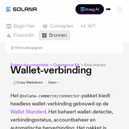
Vraag AI
Begin hier
Concepten
API
Financiën
Bronnen
Inhoudsopgave
Solana documentatie
Commerce Kit
Snel starten
Wallet-verbinding
Copy Markdown
Open
Het
-pakket biedt
@solana-commerce/connector
headless wallet-verbinding gebouwd op de
Wallet Standard
. Het beheert wallet-detectie,
verbindingsstatus, accountbeheer en
automatische herverbinding. Het pakket is