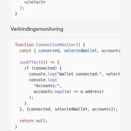
</
select
>
);
}
Verbindingsmonitoring
function
ConnectionMonitor
() {
const
{
connected
,
selectedWallet
,
accounts
}
=
useEffect
(()
=>
{
if
(connected) {
console.
log
(
"Wallet connected:"
, selectedWa
console.
log
(
"Accounts:"
,
accounts.
map
((
a
)
=>
a.address)
);
}
}, [connected, selectedWallet, accounts]);
return
null
;
}