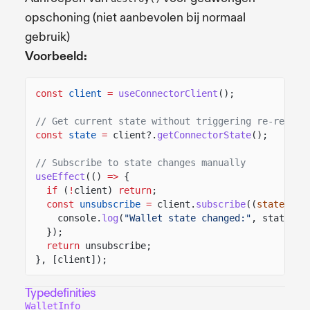
opschoning (niet aanbevolen bij normaal
gebruik)
Voorbeeld:
const
client
=
useConnectorClient
();
// Get current state without triggering re-render
const
state
=
client?.
getConnectorState
();
// Subscribe to state changes manually
useEffect
(()
=>
{
if
(
!
client)
return
;
const
unsubscribe
=
client.
subscribe
((
state
)
=>
console.
log
(
"Wallet state changed:"
, state);
});
return
unsubscribe;
}, [client]);
Typedefinities
WalletInfo