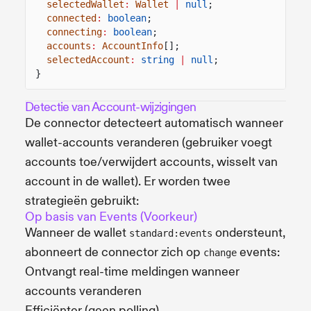
selectedWallet
:
Wallet
|
null
;
connected
:
boolean
;
connecting
:
boolean
;
accounts
:
AccountInfo
[];
selectedAccount
:
string
|
null
;
}
Detectie van Account-wijzigingen
De connector detecteert automatisch wanneer
wallet-accounts veranderen (gebruiker voegt
accounts toe/verwijdert accounts, wisselt van
account in de wallet). Er worden twee
strategieën gebruikt:
Op basis van Events (Voorkeur)
Wanneer de wallet
ondersteunt,
standard:events
abonneert de connector zich op
events:
change
Ontvangt real-time meldingen wanneer
accounts veranderen
Efficiënter (geen polling)