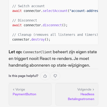
// Switch account
await
connector.
selectAccount
(
"account-address-he
// Disconnect
await
connector.
disconnect
();
// Cleanup (removes all listeners and timers)
connector.
destroy
();
Let op:
beheert zijn eigen state
ConnectorClient
en triggert nooit React re-renders. Je moet
handmatig abonneren op state-wijzigingen.
Is this page helpful?
Vorige
Volgende
PaymentButton
Headless
Betalingsstromen