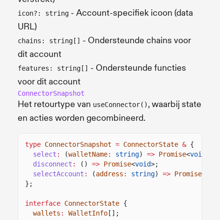
- Account-specifiek icoon (data
icon?: string
URL)
- Ondersteunde chains voor
chains: string[]
dit account
- Ondersteunde functies
features: string[]
voor dit account
ConnectorSnapshot
Het retourtype van
, waarbij state
useConnector()
en acties worden gecombineerd.
type
ConnectorSnapshot
=
ConnectorState
&
{
select
:
(
walletName
:
string
)
=>
Promise
<
void
>;
disconnect
:
()
=>
Promise
<
void
>;
selectAccount
:
(
address
:
string
)
=>
Promise
<
voi
};
interface
ConnectorState
{
wallets
:
WalletInfo
[];