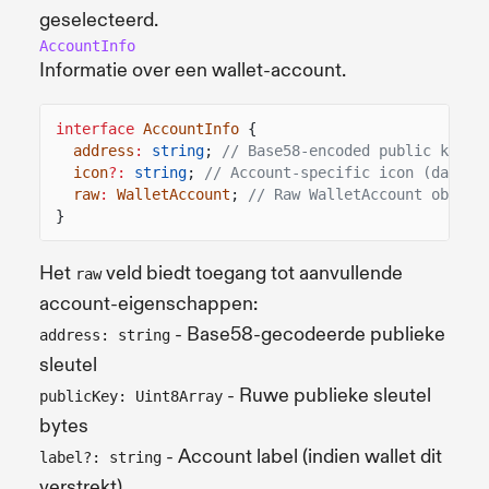
geselecteerd.
AccountInfo
Informatie over een wallet-account.
interface
AccountInfo
{
address
:
string
;
// Base58-encoded public key
icon
?:
string
;
// Account-specific icon (data U
raw
:
WalletAccount
;
// Raw WalletAccount object
}
Het
veld biedt toegang tot aanvullende
raw
account-eigenschappen:
- Base58-gecodeerde publieke
address: string
sleutel
- Ruwe publieke sleutel
publicKey: Uint8Array
bytes
- Account label (indien wallet dit
label?: string
verstrekt)