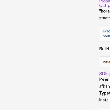
Probl
CLI-
"kor
staat:
ech
sou
Build
rus
SDK-
Peer
afhan
TypeS
instal