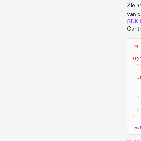
Zie h
van c
SDK-i
Contr
imp
asy
c
t
}
}
}
tes