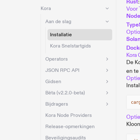
Rust
Kora
Voor 
Node
Aan de slag
Type
Optio
Installatie
Solan
Kora Snelstartgids
Dock
Kora 
Operators
De Ko
JSON RPC API
en te
Optie
Gidsen
Insta
Bèta (v2.2.0-beta)
car
Bijdragers
Kora Node Providers
Optie
Kloon
Release-opmerkingen
Beveiligingsaudits