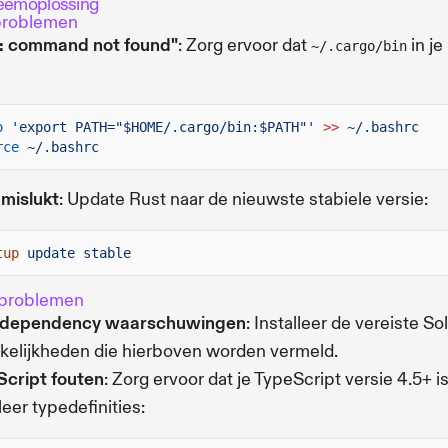
eemoplossing
problemen
a: command not found"
: Zorg ervoor dat
in j
~/.cargo/bin
o
'export PATH="$HOME/.cargo/bin:$PATH"'
>>
~/.bashrc
rce
~/.bashrc
 mislukt
: Update Rust naar de nieuwste stabiele versie:
tup
update stable
problemen
 dependency waarschuwingen
: Installeer de vereiste So
kelijkheden die hierboven worden vermeld.
cript fouten
: Zorg ervoor dat je TypeScript versie 4.5+ i
leer typedefinities: