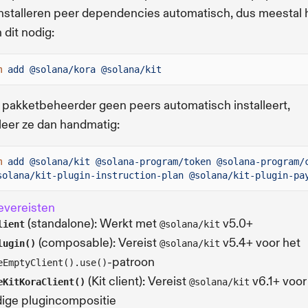
installeren peer dependencies automatisch, dus meestal 
 dit nodig:
m
add @solana/kora @solana/kit
e pakketbeheerder geen peers automatisch installeert,
lleer ze dan handmatig:
m
add @solana/kit @solana-program/token @solana-program/
solana/kit-plugin-instruction-plan @solana/kit-plugin-pa
evereisten
(standalone): Werkt met
v5.0+
lient
@solana/kit
(composable): Vereist
v5.4+ voor het
lugin()
@solana/kit
-patroon
eEmptyClient().use()
(Kit client): Vereist
v6.1+ voor
eKitKoraClient()
@solana/kit
dige plugincompositie