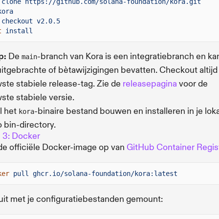
clone https://github.com/solana-foundation/kora.git
kora
checkout v2.0.5
t
install
p:
De
-branch van Kora is een integratiebranch en ka
main
uitgebrachte of bètawijzigingen bevatten. Checkout altijd
ste stabiele release-tag. Zie de
releasepagina
voor de
ste stabiele versie.
al het
-binaire bestand bouwen en installeren in je lok
kora
 bin-directory.
 3: Docker
de officiële Docker-image op van
GitHub Container Regis
ker
pull ghcr.io/solana-foundation/kora:latest
uit met je configuratiebestanden gemount: