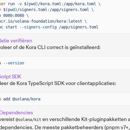
ker
run
-v
$(
pwd
)
/kora.toml:/app/kora.toml
\
v
$(
pwd
)
/signers.toml:/app/signers.toml
\
p
8080:8080
\
hcr.io/solana-foundation/kora:latest
\
pc start
--signers-config
/app/signers.toml
latie verifiëren
oleer of de Kora CLI correct is geïnstalleerd:
a
--version
cript SDK
lleer de Kora TypeScript SDK voor clientapplicaties:
m
add @solana/kora
 Dependencies
vereist
en verschillende Kit-pluginpakketten a
@solana/kit
 dependencies. De meeste pakketbeheerders (pnpm v7+