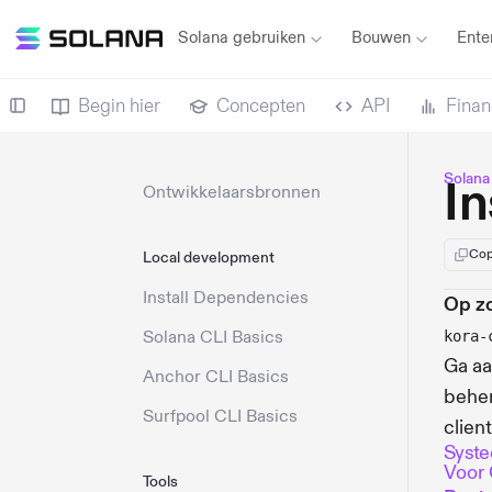
Solana gebruiken
Bouwen
Ente
Begin hier
Concepten
API
Finan
Solana
In
Ontwikkelaarsbronnen
Cop
Local development
Install Dependencies
Op zo
Solana CLI Basics
kora-
Ga aa
Anchor CLI Basics
beher
Surfpool CLI Basics
clien
Syste
Voor 
Tools