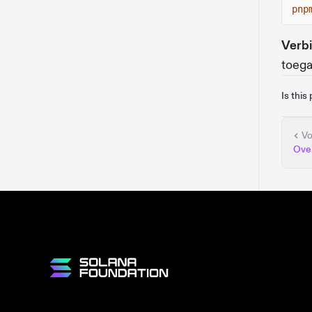
pnp
Verb
toega
Is this
Vo
Ove