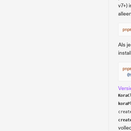
v7+) 
alleen
pnp
Als j
insta
pnp
@
Versi
KoraC
koraP
creat
creat
volle