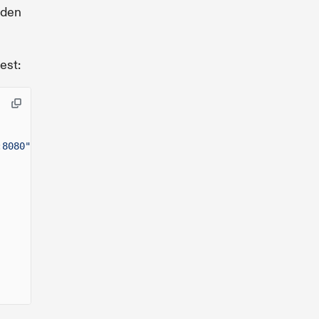
lden
est:
:8080"
});
// Replace with your Kora server URL