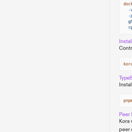
doc
-
-
g
r
Instal
Contr
kor
TypeS
Insta
pnp
Peer
Kora 
peer