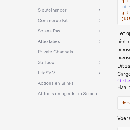
git
cd
Sleutelhanger
git
jus
Commerce Kit
Solana Pay
Let o
niet-
Attestaties
nieuw
Private Channels
nieuw
Surfpool
Dit z
LiteSVM
Cargo
Optie
Actions en Blinks
Haal 
AI-tools en agents op Solana
doc
Voer 