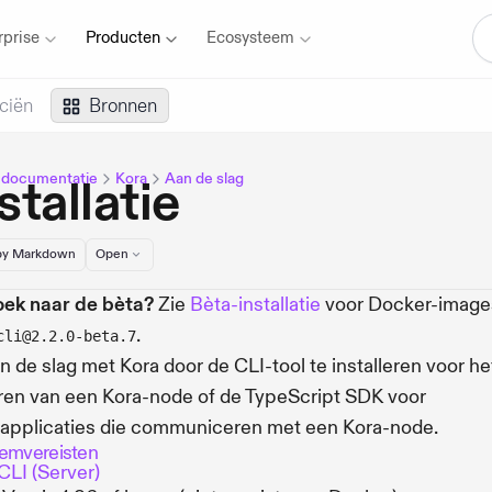
rprise
Producten
Ecosysteem
ciën
Bronnen
 documentatie
Kora
Aan de slag
stallatie
y Markdown
Open
ek naar de bèta?
Zie
Bèta-installatie
voor Docker-image
.
cli@2.2.0-beta.7
n de slag met Kora door de CLI-tool te installeren voor he
en van een Kora-node of de TypeScript SDK voor
tapplicaties die communiceren met een Kora-node.
emvereisten
CLI (Server)