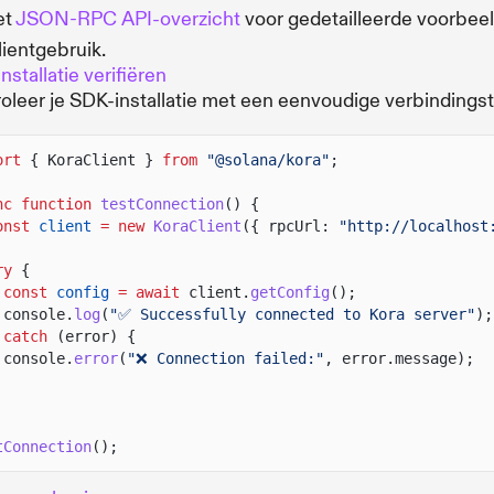
et
JSON-RPC API-overzicht
voor gedetailleerde voorbee
lientgebruik.
nstallatie verifiëren
oleer je SDK-installatie met een eenvoudige verbindingst
ort
{ KoraClient }
from
"@solana/kora"
;
nc function
testConnection
() {
onst
client
= new
KoraClient
({ rpcUrl:
"http://localhost
ry
{
const
config
= await
client.
getConfig
();
console.
log
(
"✅ Successfully connected to Kora server"
);
catch
(error) {
console.
error
(
"❌ Connection failed:"
, error.message);
tConnection
();