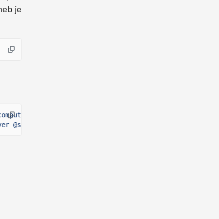
heb je
compute-budget
\
yer @solana/kit-plugin-rpc