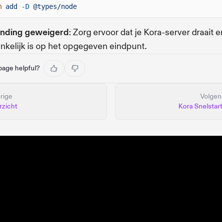
m
add
-D
@types/node
inding geweigerd
: Zorg ervoor dat je Kora-server draait e
nkelijk is op het opgegeven eindpunt.
 page helpful?
rige
Volge
rzicht
Kora Snelstar