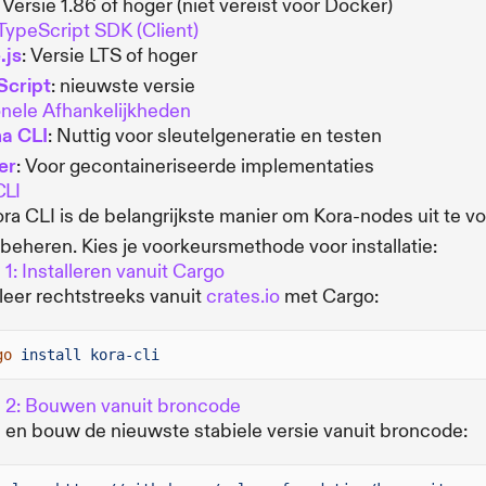
: Versie 1.86 of hoger (niet vereist voor Docker)
TypeScript SDK (Client)
.js
: Versie LTS of hoger
Script
: nieuwste versie
nele Afhankelijkheden
a CLI
: Nuttig voor sleutelgeneratie en testen
er
: Voor gecontaineriseerde implementaties
CLI
ra CLI is de belangrijkste manier om Kora-nodes uit te v
 beheren. Kies je voorkeursmethode voor installatie:
 1: Installeren vanuit Cargo
lleer rechtstreeks vanuit
crates.io
met Cargo:
go
install kora-cli
 2: Bouwen vanuit broncode
 en bouw de nieuwste stabiele versie vanuit broncode: