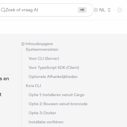
Zoek of vraag AI
NL
⌘K
Inhoudsopgave
Systeemvereisten
Voor CLI (Server)
Voor TypeScript SDK (Client)
Optionele Afhankelijkheden
s en
Kora CLI
t
Optie 1: Installeren vanuit Cargo
Optie 2: Bouwen vanuit broncode
Optie 3: Docker
Installatie verifiëren