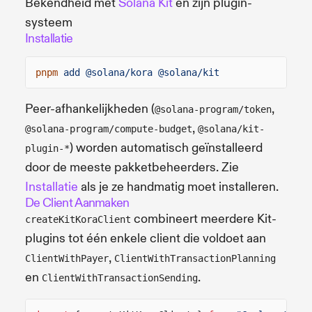
Bekendheid met
Solana Kit
en zijn plugin-
systeem
Installatie
pnpm
add @solana/kora @solana/kit
Peer-afhankelijkheden (
,
@solana-program/token
,
@solana-program/compute-budget
@solana/kit-
) worden automatisch geïnstalleerd
plugin-*
door de meeste pakketbeheerders. Zie
Installatie
als je ze handmatig moet installeren.
De Client Aanmaken
combineert meerdere Kit-
createKitKoraClient
plugins tot één enkele client die voldoet aan
,
ClientWithPayer
ClientWithTransactionPlanning
en
.
ClientWithTransactionSending