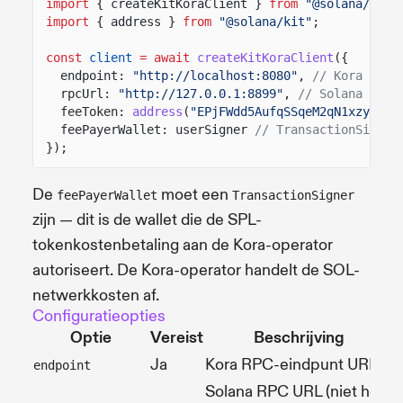
import
{ createKitKoraClient }
from
"@solana/kora
import
{ address }
from
"@solana/kit"
;
const
client
= await
createKitKoraClient
({
endpoint:
"http://localhost:8080"
,
// Kora RPC 
rpcUrl:
"http://127.0.0.1:8899"
,
// Solana RPC 
feeToken:
address
(
"EPjFWdd5AufqSSqeM2qN1xzybapC
feePayerWallet: userSigner
// TransactionSigner
});
De
moet een
feePayerWallet
TransactionSigner
zijn — dit is de wallet die de SPL-
tokenkostenbetaling aan de Kora-operator
autoriseert. De Kora-operator handelt de SOL-
netwerkkosten af.
Configuratieopties
Optie
Vereist
Beschrijving
Ja
Kora RPC-eindpunt URL
endpoint
Solana RPC URL (niet het