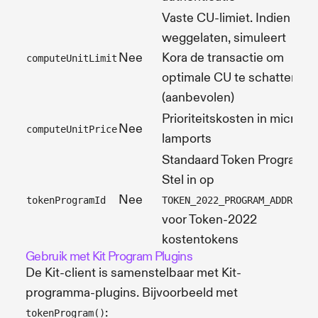
Vaste CU-limiet. Indien
weggelaten, simuleert
Nee
Kora de transactie om
computeUnitLimit
optimale CU te schatten
(aanbevolen)
Prioriteitskosten in micro-
Nee
computeUnitPrice
lamports
Standaard Token Program.
Stel in op
Nee
tokenProgramId
TOKEN_2022_PROGRAM_ADDRESS
voor Token-2022
kostentokens
Gebruik met Kit Program Plugins
De Kit-client is samenstelbaar met Kit-
programma-plugins. Bijvoorbeeld met
:
tokenProgram()