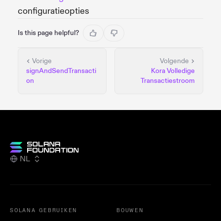
configuratieopties
Is this page helpful?
Vorige
Volgende
signAndSendTransacti
Kora Volledige
on
Transactiestroom
NL
SOLANA GEBRUIKEN
BOUWEN