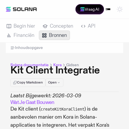
Vraag AI
Begin hier
Concepten
API
Financiën
Bronnen
Inhoudsopgave
Solana documentatie
Kora
Gidsen
Kit Client Integratie
Copy Markdown
Open
Laatst Bijgewerkt: 2026-03-09
Wat Je Gaat Bouwen
De Kit client (
) is de
createKitKoraClient
aanbevolen manier om Kora in Solana-
applicaties te integreren. Het verpakt Kora's