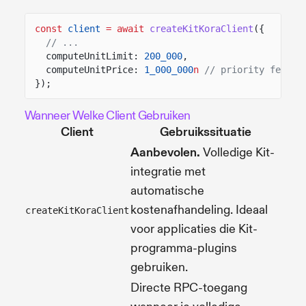
const
client
= await
createKitKoraClient
({
// ...
computeUnitLimit:
200_000
,
computeUnitPrice:
1_000_000
n
// priority fee in
});
Wanneer Welke Client Gebruiken
Client
Gebruikssituatie
Aanbevolen.
Volledige Kit-
integratie met
automatische
kostenafhandeling. Ideaal
createKitKoraClient
voor applicaties die Kit-
programma-plugins
gebruiken.
Directe RPC-toegang