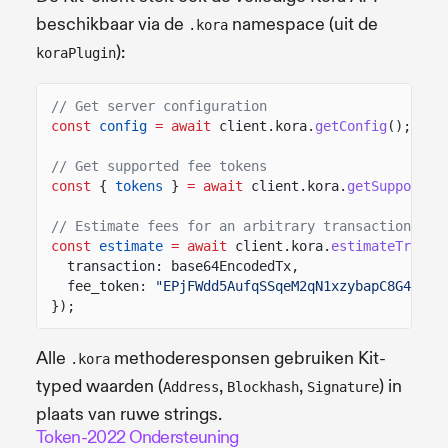
beschikbaar via de
namespace (uit de
.kora
):
koraPlugin
// Get server configuration
const
config
= await
client.kora.
getConfig
();
// Get supported fee tokens
const
{
tokens
}
= await
client.kora.
getSupported
// Estimate fees for an arbitrary transaction
const
estimate
= await
client.kora.
estimateTransa
transaction: base64EncodedTx,
fee_token:
"EPjFWdd5AufqSSqeM2qN1xzybapC8G4wEGG
});
Alle
methoderesponsen gebruiken Kit-
.kora
typed waarden (
,
,
) in
Address
Blockhash
Signature
plaats van ruwe strings.
Token-2022 Ondersteuning