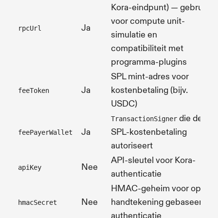
Kora-eindpunt) — gebruikt
voor compute unit-
Ja
rpcUrl
simulatie en
compatibiliteit met
programma-plugins
SPL mint-adres voor
Ja
kostenbetaling (bijv.
feeToken
USDC)
die de
TransactionSigner
Ja
SPL-kostenbetaling
feePayerWallet
autoriseert
API-sleutel voor Kora-
Nee
apiKey
authenticatie
HMAC-geheim voor op
Nee
handtekening gebaseerde
hmacSecret
authenticatie