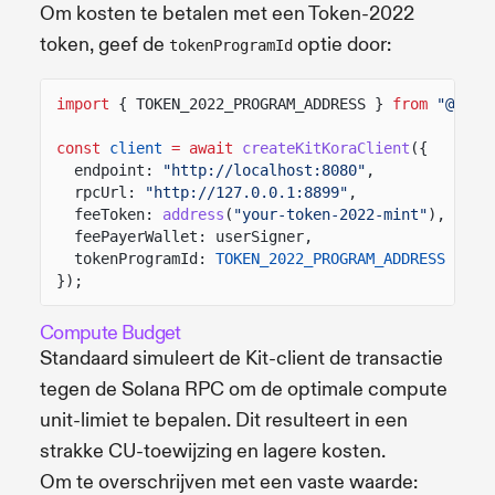
Om kosten te betalen met een Token-2022
token, geef de
optie door:
tokenProgramId
import
{ TOKEN_2022_PROGRAM_ADDRESS }
from
"@sola
const
client
= await
createKitKoraClient
({
endpoint:
"http://localhost:8080"
,
rpcUrl:
"http://127.0.0.1:8899"
,
feeToken:
address
(
"your-token-2022-mint"
),
feePayerWallet: userSigner,
tokenProgramId:
TOKEN_2022_PROGRAM_ADDRESS
});
Compute Budget
Standaard simuleert de Kit-client de transactie
tegen de Solana RPC om de optimale compute
unit-limiet te bepalen. Dit resulteert in een
strakke CU-toewijzing en lagere kosten.
Om te overschrijven met een vaste waarde: