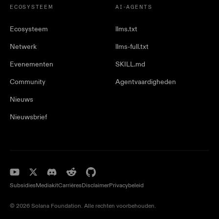
ECOSYSTEEM
AI-AGENTS
Ecosysteem
llms.txt
Netwerk
llms-full.txt
Evenementen
SKILL.md
Community
Agentvaardigheden
Nieuws
Nieuwsbrief
Subsidies
Mediakit
Carrières
Disclaimer
Privacybeleid
© 2026 Solana Foundation. Alle rechten voorbehouden.