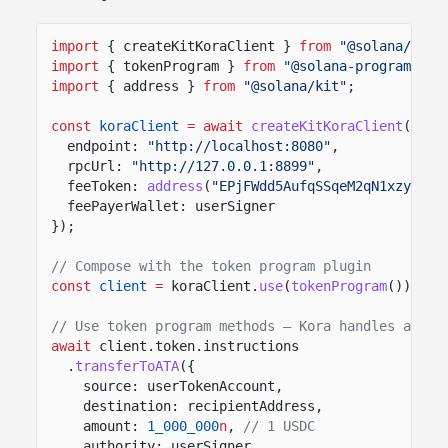
import
{ createKitKoraClient }
from
"@solana/kora
import
{ tokenProgram }
from
"@solana-program/tok
import
{ address }
from
"@solana/kit"
;
const
koraClient
= await
createKitKoraClient
({
endpoint:
"http://localhost:8080"
,
rpcUrl:
"http://127.0.0.1:8899"
,
feeToken:
address
(
"EPjFWdd5AufqSSqeM2qN1xzybapC
feePayerWallet: userSigner
});
// Compose with the token program plugin
const
client
=
koraClient.
use
(
tokenProgram
());
// Use token program methods — Kora handles all f
await
client.token.instructions
.
transferToATA
({
source: userTokenAccount,
destination: recipientAddress,
amount:
1_000_000
n
,
// 1 USDC
authority: userSigner