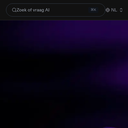
Zoek of vraag AI
NL
⌘K