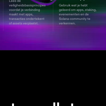
Lees de
veiligheidsbasisprincipes
Gebruik wat je hebt
voordat je verbinding
geleerd om apps, staking,
maakt met apps,
evenementen en de
transacties ondertekent
Solana-community te
of assets verplaatst.
verkennen.