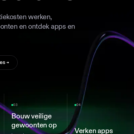
tiekosten werken,
oonten en ontdek apps en
pes
03
04
Bouw veilige
gewoonten op
Verken apps