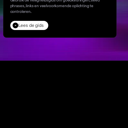
Gebruik de veiligheidsgids om goedkeuringen, seed
phrases, links en veelvoorkomende oplichting te
controleren.
Lees de gids