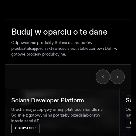
Buduj w oparciu o te dane
Odpowiednie produkty Solana dla zespołów
przekształcających aktywność sieci, stablecoinów i DeFi w
gotowe procesy produkcyjne.
Solana Developer Platform
Sol
Uruchamiaj przepływy emisji, płatności i handlu na
Odkry
Solanie z gotowymi na potrzeby przedsiębiorstw
nawig
interfejsami API.
ZO
ODKRYJ SDP