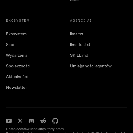
EKOSYSTEM
AGENCI AI
Ekosystem
llms.txt
Sieć
llms-full.txt
Wydarzenia
SKILL.md
Społeczność
Umiejętności agentów
Aktualności
Newsletter
Dotacje
Zestaw Medialny
Oferty pracy