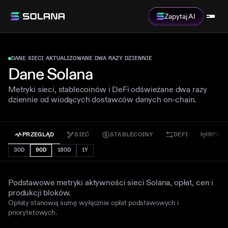
Zapytaj AI
DANE SIECI AKTUALIZOWANE DWA RAZY DZIENNIE
Dane Solana
Metryki sieci, stablecoinów i DeFi odświeżane dwa razy
dziennie od wiodących dostawców danych on-chain.
PRZEGLĄD
SIEĆ
STABLECOINY
DEFI
RPC
30D
90D
180D
1Y
Przegląd
Podstawowe metryki aktywności sieci Solana, opłat, cen i
produkcji bloków.
Opłaty stanowią sumę wyłącznie opłat podstawowych i
priorytetowych.