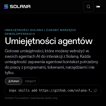
UMIEJĘTNOŚCI SOLANA | ZASOBY NARZĘDZI
DEWELOPERSKICH
Umiejętności agentów
Gotowe umiejętności, które możesz wdrożyć w
swoich agentach AI do interakcji z Solaną. Każda
umiejętność zapewnia agentowi kontekst potrzebny
do pracy z programami, tokenami, narzędziami i nie
tylko.
Human
Agent
$
npx skills add https://github.com/solana-foundation/solana-dev-skill
Installs Foundation-maintained skills only.