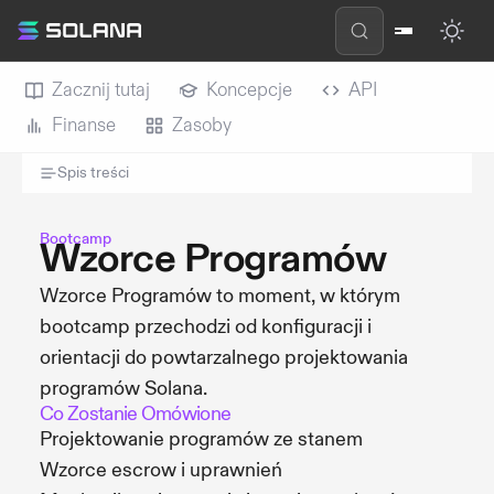
Zacznij tutaj
Koncepcje
API
Finanse
Zasoby
Spis treści
Bootcamp
Wzorce Programów
Wzorce Programów to moment, w którym
bootcamp przechodzi od konfiguracji i
orientacji do powtarzalnego projektowania
programów Solana.
Co Zostanie Omówione
Projektowanie programów ze stanem
Wzorce escrow i uprawnień