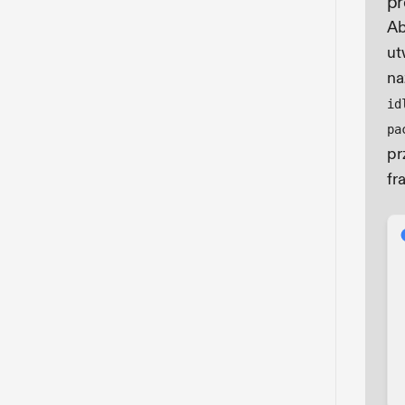
pr
Ab
ut
na
id
pa
pr
fr