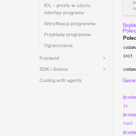
p
IDL – prosty w użyciu
n
interfejs programu
Weryfikacja programów
Szybk
Polec
Przykłady programów
Pole
Ograniczenia
codam
init
Frontend
SDK-i Solana
codam
Gener
Coding with agents
@coda
js
@coda
rust
@coda