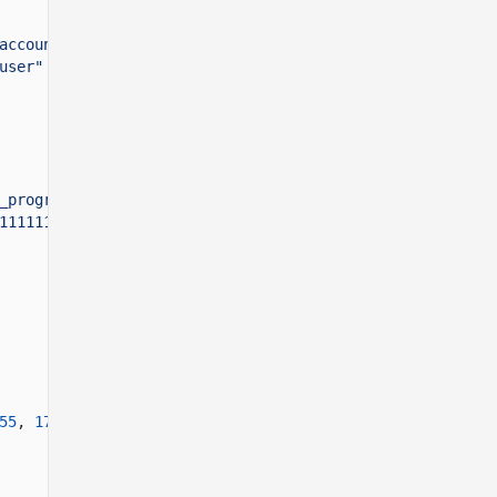
account"
,
user"
_program"
,
11111111111111111111111111111"
55
,
176
,
4
,
245
,
188
,
253
,
124
,
25
]