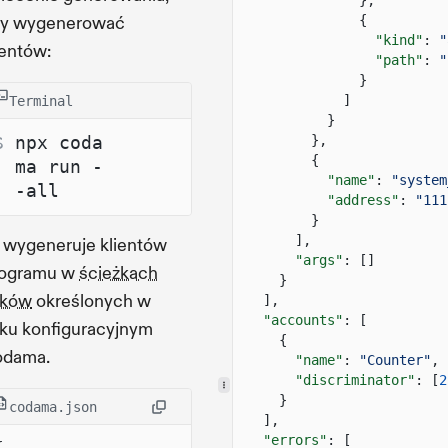
},
y wygenerować
{
"kind"
:
"
ientów:
"path"
:
"
}
]
Terminal
}
$ 
npx coda
},
{
ma run -
"name"
:
"system
-all
"address"
:
"111
}
],
 wygeneruje klientów
"args"
: []
ogramu w
ścieżkach
}
ików
określonych w
],
"accounts"
: [
iku konfiguracyjnym
{
dama.
"name"
:
"Counter"
,
"discriminator"
: [
2
}
codama.json
],
"errors"
: [
{