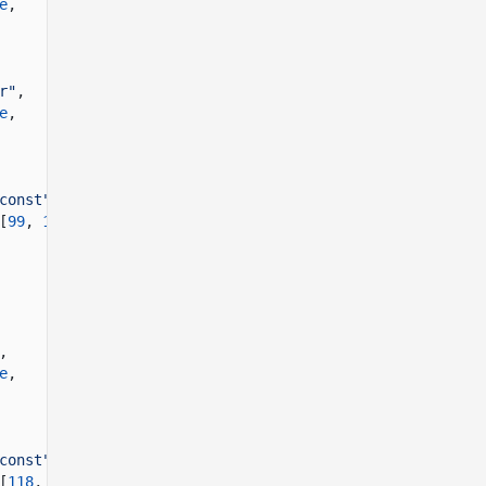
e
,
r"
,
e
,
const"
,
[
99
,
111
,
117
,
110
,
116
,
101
,
114
]
,
e
,
const"
,
[
118
,
97
,
117
,
108
,
116
]