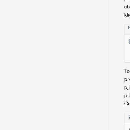
ab
kl
To
pr
pl
pl
Co