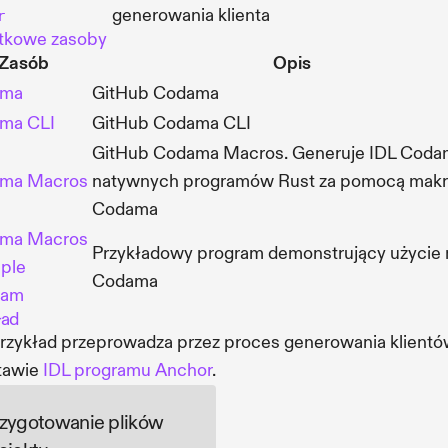
generowania klienta
r
tkowe zasoby
Zasób
Opis
ama
GitHub Codama
ma CLI
GitHub Codama CLI
GitHub Codama Macros. Generuje IDL Coda
ma Macros
natywnych programów Rust za pomocą makr
Codama
ma Macros
Przykładowy program demonstrujący użycie
ple
Codama
ram
ład
rzykład przeprowadza przez proces generowania klientó
tawie
IDL programu Anchor
.
zygotowanie plików