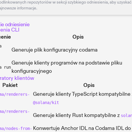
odlinkowanych repozytoriów w sekcji szybkiego odniesienia, aby uzyskać
ajnowsze informacje.
ie odniesienie
enia CLI
cenie
Opis
a
Generuje plik konfiguracyjny codama
Generuje klienty programów na podstawie pliku
a run
konfiguracyjnego
atory klientów
Pakiet
Opis
Generuje klienty TypeScript kompatybilne 
ma/renderers-
@solana/kit
ma/renderers-
Generuje klienty Rust kompatybilne z
sola
Konwertuje Anchor IDL na Codama IDL do
ma/nodes-from-