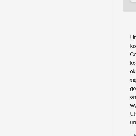
Ut
ko
Co
ko
ok
si
ge
or
wy
Ut
ur