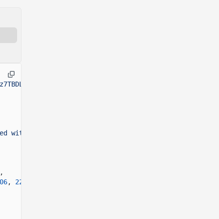
z7TBDLBrVjv77mYzjXSCz6iHQaFEFw9hY"
,
ed with Anchor"
,
06
,
227
,
168
,
59
,
248
,
27
,
150
,
101
],