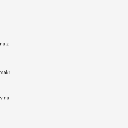
ma z
 makr
w na