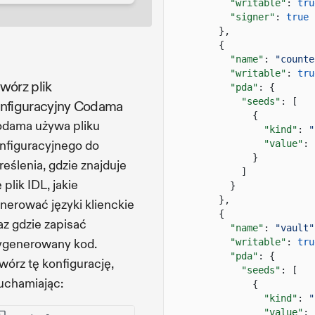
"writable"
:
tru
"signer"
:
true
},
{
"name"
:
"counte
"writable"
:
tru
wórz plik
"pda"
: {
"seeds"
: [
nfiguracyjny Codama
{
dama używa pliku
"kind"
:
"
nfiguracyjnego do
"value"
: 
}
reślenia, gdzie znajduje
]
ę plik IDL, jakie
}
},
nerować języki klienckie
{
az gdzie zapisać
"name"
:
"vault"
generowany kod.
"writable"
:
tru
"pda"
: {
wórz tę konfigurację,
"seeds"
: [
uchamiając:
{
"kind"
:
"
"value"
: 