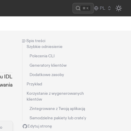
PL
⌘ K
Spis treści
Szybkie odniesienie
Polecenia CLI
Generatory klientów
Dodatkowe zasoby
ku IDL
ywania
Przykład
Korzystanie z wygenerowanych
klientów
Zintegrowane z Twoją aplikacją
Samodzielne pakiety lub crate'y
Edytuj stronę
do