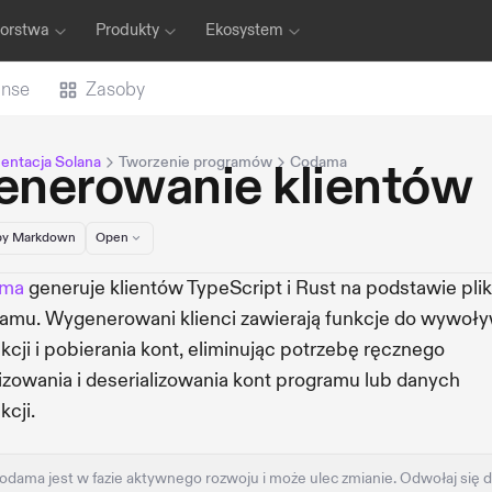
iorstwa
Produkty
Ekosystem
anse
Zasoby
ntacja Solana
Tworzenie programów
Codama
enerowanie klientów
y Markdown
Open
ma
generuje klientów TypeScript i Rust na podstawie pli
amu. Wygenerowani klienci zawierają funkcje do wywoł
ukcji i pobierania kont, eliminując potrzebę ręcznego
lizowania i deserializowania kont programu lub danych
kcji.
odama jest w fazie aktywnego rozwoju i może ulec zmianie. Odwołaj się 