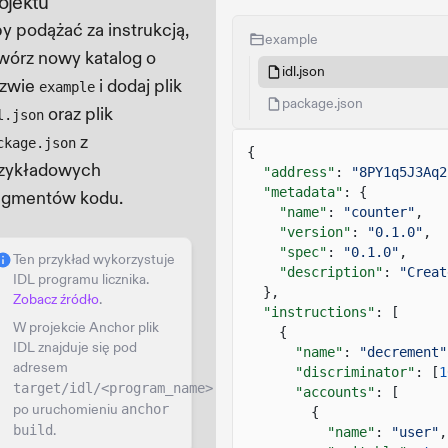
ojektu
y podążać za instrukcją,
example
wórz nowy katalog o
idl.json
zwie
i dodaj plik
example
package.json
oraz plik
l.json
z
ckage.json
{
zykładowych
"address"
:
"8PY1q5J3Aq2
"metadata"
: {
agmentów kodu.
"name"
:
"counter"
,
"version"
:
"0.1.0"
,
"spec"
:
"0.1.0"
,
Ten przykład wykorzystuje
"description"
:
"Creat
IDL programu licznika.
},
Zobacz źródło
.
"instructions"
: [
W projekcie Anchor plik
{
IDL znajduje się pod
"name"
:
"decrement"
adresem
"discriminator"
: [
1
target/idl/<program_name>.json
"accounts"
: [
po uruchomieniu
anchor
{
build
.
"name"
:
"user"
,