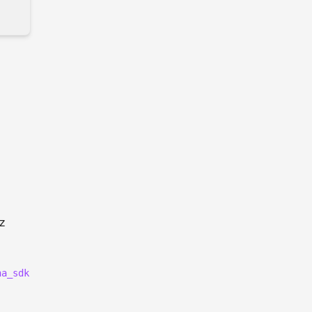
z
na_sdk