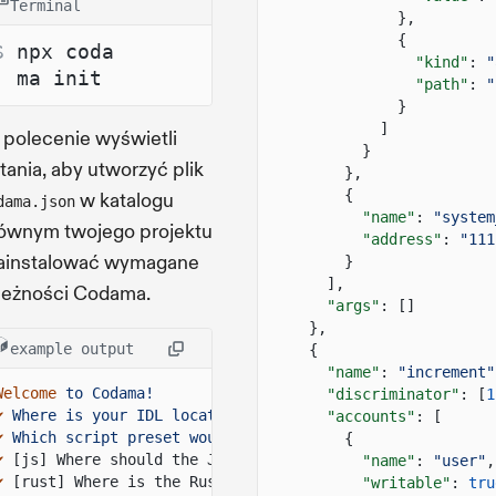
Terminal
},
{
$ 
npx coda
"kind"
:
"
ma init
"path"
:
"
}
]
 polecenie wyświetli
}
tania, aby utworzyć plik
},
{
w katalogu
dama.json
"name"
:
"system
ównym twojego projektu
"address"
:
"111
zainstalować wymagane
}
],
leżności Codama.
"args"
: []
},
example output
{
"name"
:
"increment"
Welcome
to Codama!
"discriminator"
: [
1
✔
Where is your IDL located?
(Supports
Codama and Anchor
"accounts"
: [
✔
Which script preset would you like to use? › Generate 
{
✔
[js] Where should the JavaScript code be generated
?
… 
"name"
:
"user"
,
✔
[rust] Where is the Rust client crate located
?
… clien
"writable"
:
tru