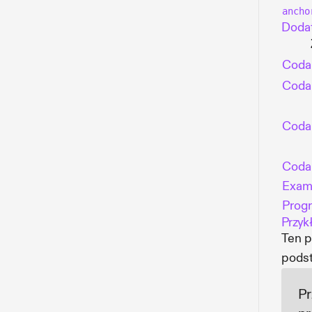
ancho
Doda
Cod
Coda
Coda
Coda
Exam
Prog
Przyk
Ten p
pods
Pr