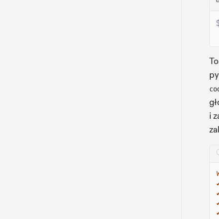
To
py
co
gł
i 
za