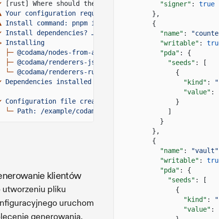
✔
[rust] Where should the Rust code be generated
?
… clie
"signer"
:
true
▲
Your configuration requires additional dependencies.
},
▲
Install command: pnpm install @codama/nodes-from-ancho
{
✔
Install dependencies? … yes
"name"
:
"counte
→
Installing
"writable"
:
tru
├─
@codama/nodes-from-anchor
"pda"
: {
├─
@codama/renderers-js
"seeds"
: [
└─
@codama/renderers-rust
{
✔
Dependencies installed successfully.
"kind"
:
"
"value"
: 
✔
Configuration file created.
}
└─
Path: /example/codama.json
]
}
},
{
"name"
:
"vault"
"writable"
:
tru
"pda"
: {
nerowanie klientów
"seeds"
: [
 utworzeniu pliku
{
"kind"
:
"
nfiguracyjnego uruchom
"value"
: 
lecenie generowania,