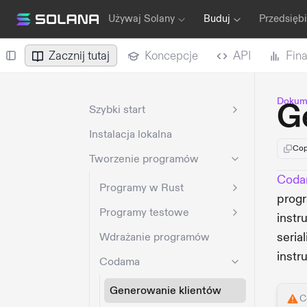
Używaj Solany
Buduj
Przedsięb
Zacznij tutaj
Koncepcje
API
Fin
Dokume
G
Szybki start
Instalacja lokalna
Cop
Tworzenie programów
Coda
Programy w Rust
progr
Programy testowe
instr
seria
Wdrażanie programów
instru
Codama
Generowanie klientów
C