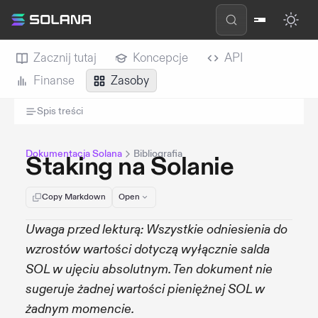
Zacznij tutaj
Koncepcje
API
Finanse
Zasoby
Spis treści
Dokumentacja Solana
Bibliografia
Staking na Solanie
Copy Markdown
Open
Uwaga przed lekturą: Wszystkie odniesienia do
wzrostów wartości dotyczą wyłącznie salda
SOL w ujęciu absolutnym. Ten dokument nie
sugeruje żadnej wartości pieniężnej SOL w
żadnym momencie.