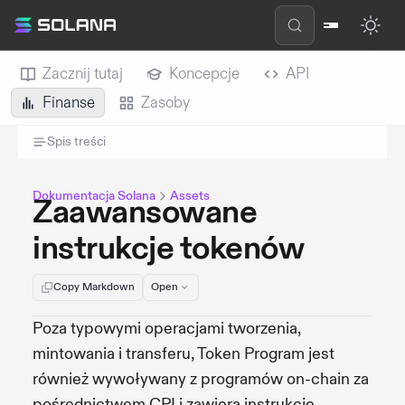
Zacznij tutaj
Koncepcje
API
Finanse
Zasoby
Spis treści
Dokumentacja Solana
Assets
Zaawansowane
instrukcje tokenów
Copy Markdown
Open
Poza typowymi operacjami tworzenia,
mintowania i transferu, Token Program jest
również wywoływany z programów on-chain za
pośrednictwem CPI i zawiera instrukcje