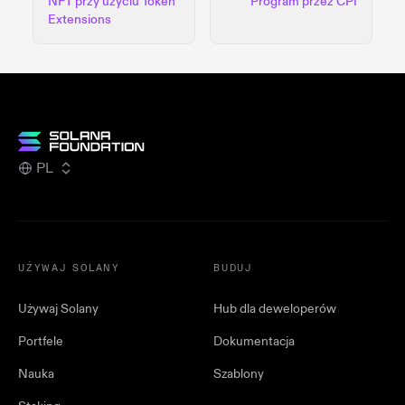
NFT przy użyciu Token
Program przez CPI
Extensions
PL
UŻYWAJ SOLANY
BUDUJ
Używaj Solany
Hub dla deweloperów
Portfele
Dokumentacja
Nauka
Szablony