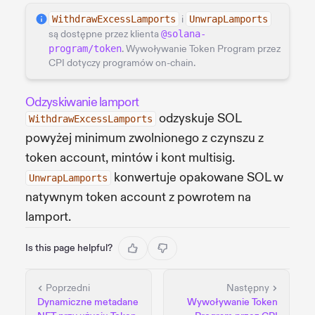
WithdrawExcessLamports
i
UnwrapLamports
są dostępne przez klienta
@solana-
program/token
. Wywoływanie Token Program przez
CPI dotyczy programów on-chain.
Odzyskiwanie lamport
odzyskuje SOL
WithdrawExcessLamports
powyżej minimum zwolnionego z czynszu z
token account, mintów i kont multisig.
konwertuje opakowane SOL w
UnwrapLamports
natywnym token account z powrotem na
lamport.
Is this page helpful?
Poprzedni
Następny
Dynamiczne metadane
Wywoływanie Token