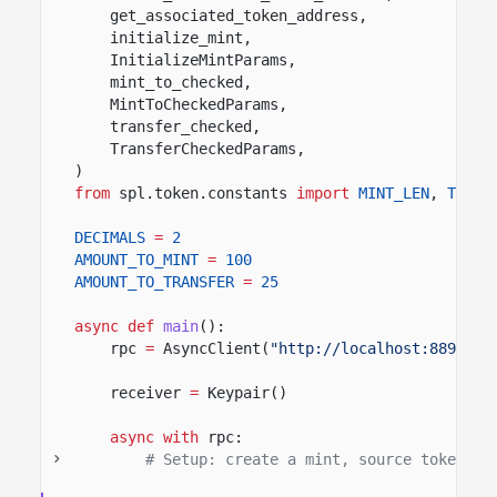
get_associated_token_address,
initialize_mint,
InitializeMintParams,
mint_to_checked,
MintToCheckedParams,
transfer_checked,
TransferCheckedParams,
)
from
spl.token.constants
import
MINT_LEN
,
TOKEN
DECIMALS
=
2
AMOUNT_TO_MINT
=
100
AMOUNT_TO_TRANSFER
=
25
async def
main
():
rpc
=
AsyncClient(
"http://localhost:8899"
)
receiver
=
Keypair()
async with
rpc:
# Setup: create a mint, source token ac