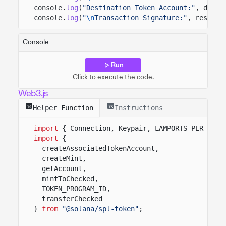
console.
log
(
"Destination Token Account:"
, desti
console.
log
(
"
\n
Transaction Signature:"
, result.
Console
Run
Click to execute the code.
Web3.js
Helper Function
Instructions
import
{ Connection, Keypair, LAMPORTS_PER_SOL 
import
{
createAssociatedTokenAccount,
createMint,
getAccount,
mintToChecked,
TOKEN_PROGRAM_ID,
transferChecked
}
from
"@solana/spl-token"
;