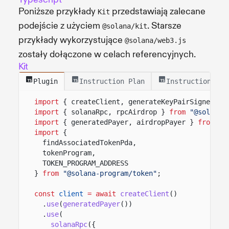
Poniższe przykłady
przedstawiają zalecane
Kit
podejście z użyciem
. Starsze
@solana/kit
przykłady wykorzystujące
@solana/web3.js
zostały dołączone w celach referencyjnych.
Kit
Plugin
Instruction Plan
Instructions
import
{ createClient, generateKeyPairSigner, l
import
{ solanaRpc, rpcAirdrop }
from
"@solana/
import
{ generatedPayer, airdropPayer }
from
"@
import
{
findAssociatedTokenPda,
tokenProgram,
TOKEN_PROGRAM_ADDRESS
}
from
"@solana-program/token"
;
const
client
= await
createClient
()
.
use
(
generatedPayer
())
.
use
(
solanaRpc
({