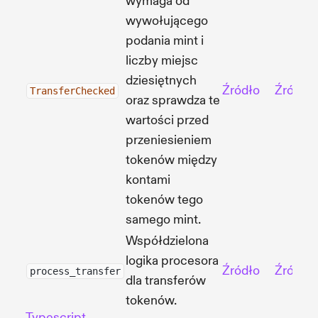
wymaga od
wywołującego
podania mint i
liczby miejsc
dziesiętnych
Źródło
Źródło
TransferChecked
oraz sprawdza te
wartości przed
przeniesieniem
tokenów między
kontami
tokenów tego
samego mint.
Współdzielona
logika procesora
Źródło
Źródło
process_transfer
dla transferów
tokenów.
Typescript