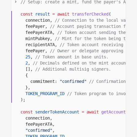
// Setup: create a mint, fund the payer's ATA, 
const
result
= await
transferChecked
(
connection,
// Connection to the local valida
feePayer,
// Account paying transaction fees.
feePayerATA,
// Token account sending the tok
mintPubkey,
// Mint for the token being trans
recipientATA,
// Token account receiving the 
feePayer,
// Owner or delegate approving the 
25
,
// Token amount in base units.
2
,
// Decimals defined on the mint account.
[],
// Additional multisig signers.
{
commitment:
"confirmed"
// Confirmation opt
},
TOKEN_PROGRAM_ID
// Token program to invoke.
);
const
senderTokenAccount
= await
getAccount
(
connection,
feePayerATA,
"confirmed"
,
TOKEN_PROGRAM_ID