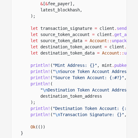
&
[
&
fee_payer],
latest_blockhash,
);
let
transaction_signature
=
client
.
send_and
let
source_token_account
=
client
.
get_accou
let
source_token_data
=
Account
::
unpack
(
&
so
let
destination_token_account
=
client
.
get_
let
destination_token_data
=
Account
::
unpac
println!
(
"Mint Address: {}"
, mint
.
pubkey
())
println!
(
"
\n
Source Token Account Address: {
println!
(
"Source Token Account: {:#?}"
, sou
println!
(
"
\n
Destination Token Account Address: {
destination_token_address
);
println!
(
"Destination Token Account: {:#?}"
println!
(
"
\n
Transaction Signature: {}"
, tra
Ok
(())
}