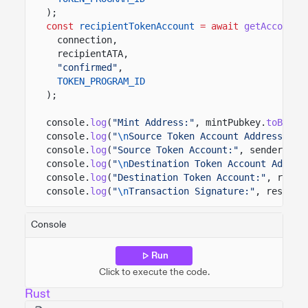
);
const
recipientTokenAccount
= await
getAccount
(
connection,
recipientATA,
"confirmed"
,
TOKEN_PROGRAM_ID
);
console.
log
(
"Mint Address:"
, mintPubkey.
toBase5
console.
log
(
"
\n
Source Token Account Address:"
, 
console.
log
(
"Source Token Account:"
, senderToke
console.
log
(
"
\n
Destination Token Account Addres
console.
log
(
"Destination Token Account:"
, recip
console.
log
(
"
\n
Transaction Signature:"
, result)
Console
Run
Click to execute the code.
Rust