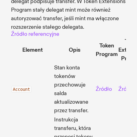
delegat podpisuje transfer. W Token Extensions
Program stały delegat mint może również
autoryzować transfer, jeśli mint ma włączone
rozszerzenie stałego delegata.
Źródło referencyjne
Toke
Token
Element
Opis
Extens
Program
Progr
Stan konta
tokenów
przechowuje
Źródło
Źródło
Account
salda
aktualizowane
przez transfer.
Instrukcja
transferu, która
przenosi tokeny