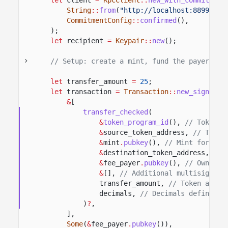
String
::
from
(
"http://localhost:8899"
),
CommitmentConfig
::
confirmed
(),
);
let
recipient
=
Keypair
::
new
();
// Setup: create a mint, fund the payer's A
let
transfer_amount
=
25
;
let
transaction
=
Transaction
::
new_signed_w
&
[
transfer_checked
(
&
token_program_id
(),
// Token p
&
source_token_address,
// Token
&
mint
.
pubkey
(),
// Mint for the
&
destination_token_address,
// 
&
fee_payer
.
pubkey
(),
// Owner o
&
[],
// Additional multisig sig
transfer_amount,
// Token amoun
decimals,
// Decimals defined o
)
?
,
],
Some
(
&
fee_payer
.
pubkey
()),