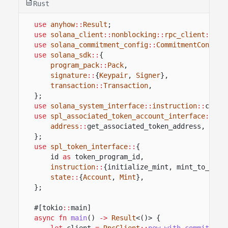
Rust
use
anyhow
::
Result
;
use
solana_client
::
nonblocking
::
rpc_client
::
Rpc
use
solana_commitment_config
::
CommitmentConfig
;
use
solana_sdk
::
{
program_pack
::
Pack
,
signature
::
{
Keypair
,
Signer
},
transaction
::
Transaction
,
};
use
solana_system_interface
::
instruction
::
creat
use
spl_associated_token_account_interface
::
{
address
::
get_associated_token_address,
inst
};
use
spl_token_interface
::
{
id
as
token_program_id,
instruction
::
{initialize_mint, mint_to_chec
state
::
{
Account
,
Mint
},
};
#[tokio
::
main]
async fn
main
()
->
Result
<()> {
let
client
=
RpcClient
::
new_with_commitment