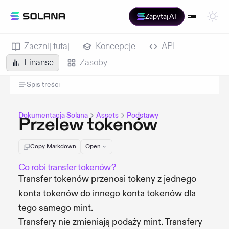
Zapytaj AI
Zacznij tutaj
Koncepcje
API
Finanse
Zasoby
Spis treści
Dokumentacja Solana
Assets
Podstawy
Przelew tokenów
Copy Markdown
Open
Co robi transfer tokenów?
Transfer tokenów przenosi tokeny z jednego
konta tokenów do innego konta tokenów dla
tego samego mint.
Transfery nie zmieniają podaży mint. Transfery