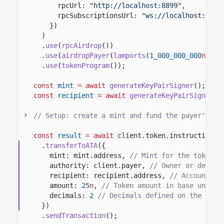
rpcUrl:
"http://localhost:8899"
,
rpcSubscriptionsUrl:
"ws://localhost:8900
})
)
.
use
(
rpcAirdrop
())
.
use
(
airdropPayer
(
lamports
(
1_000_000_000
n
)))
.
use
(
tokenProgram
())
;
const
mint
= await
generateKeyPairSigner
();
const
recipient
= await
generateKeyPairSigner
()
// Setup: create a mint and fund the payer's AT
const
result
= await
client.token.instructions
.
transferToATA
({
mint: mint.address,
// Mint for the token b
authority: client.payer,
// Owner or delega
recipient: recipient.address,
// Account th
amount:
25
n
,
// Token amount in base units.
decimals:
2
// Decimals defined on the mint
})
.
sendTransaction
();