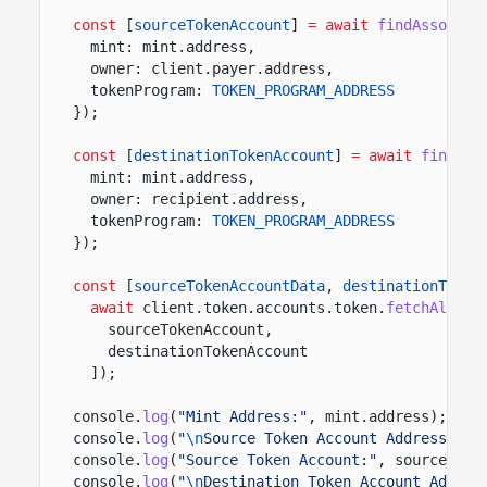
const
[
sourceTokenAccount
]
= await
findAssociat
mint: mint.address,
owner: client.payer.address,
tokenProgram:
TOKEN_PROGRAM_ADDRESS
});
const
[
destinationTokenAccount
]
= await
findAss
mint: mint.address,
owner: recipient.address,
tokenProgram:
TOKEN_PROGRAM_ADDRESS
});
const
[
sourceTokenAccountData
,
destinationToken
await
client.token.accounts.token.
fetchAll
([
sourceTokenAccount,
destinationTokenAccount
]);
console.
log
(
"Mint Address:"
, mint.address);
console.
log
(
"
\n
Source Token Account Address:"
, 
console.
log
(
"Source Token Account:"
, sourceToke
console.
log
(
"
\n
Destination Token Account Addres