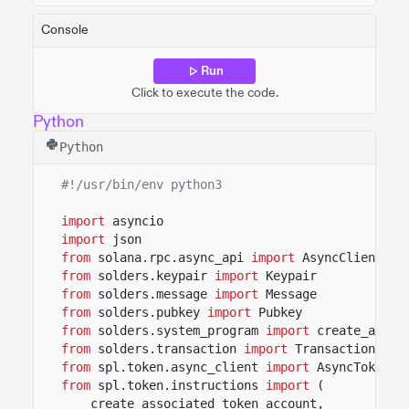
Console
Run
Click to execute the code.
Python
Python
#!/usr/bin/env python3
import
asyncio
import
json
from
solana.rpc.async_api
import
AsyncClient
from
solders.keypair
import
Keypair
from
solders.message
import
Message
from
solders.pubkey
import
Pubkey
from
solders.system_program
import
create_accou
from
solders.transaction
import
Transaction
from
spl.token.async_client
import
AsyncToken
from
spl.token.instructions
import
(
create_associated_token_account,