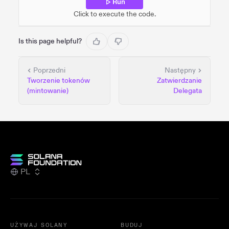
Run
Click to execute the code.
Is this page helpful?
Poprzedni
Następny
Tworzenie tokenów
Zatwierdzanie
(mintowanie)
Delegata
PL
UŻYWAJ SOLANY
BUDUJ