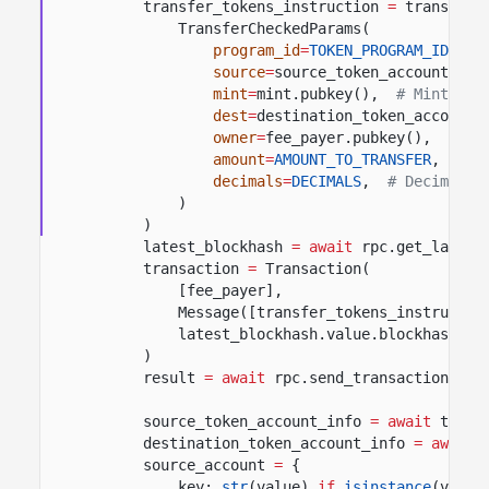
transfer_tokens_instruction
=
transfer_
TransferCheckedParams(
program_id
=
TOKEN_PROGRAM_ID
,
#
source
=
source_token_account,
#
mint
=
mint.pubkey(),
# Mint for
dest
=
destination_token_account,
owner
=
fee_payer.pubkey(),
# Ac
amount
=
AMOUNT_TO_TRANSFER
,
# T
decimals
=
DECIMALS
,
# Decimals 
)
)
latest_blockhash
= await
rpc.get_latest
transaction
=
Transaction(
[fee_payer],
Message([transfer_tokens_instructio
latest_blockhash.value.blockhash,
)
result
= await
rpc.send_transaction(tra
source_token_account_info
= await
token
destination_token_account_info
= await
source_account
=
{
key:
str
(value)
if
isinstance
(value