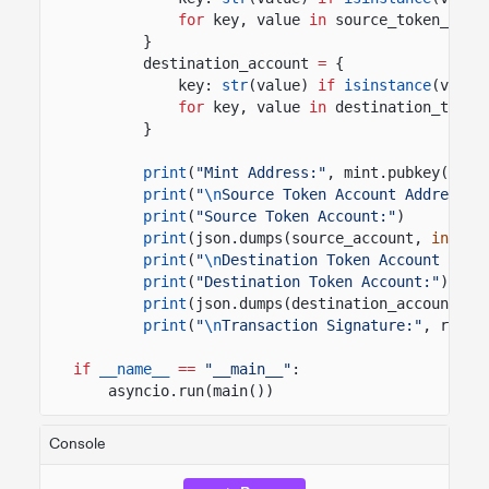
for
key, value
in
source_token_acco
}
destination_account
=
{
key:
str
(value)
if
isinstance
(value
for
key, value
in
destination_token
}
print
(
"Mint Address:"
, mint.pubkey())
print
(
"
\n
Source Token Account Address:"
print
(
"Source Token Account:"
)
print
(json.dumps(source_account,
indent
print
(
"
\n
Destination Token Account Addr
print
(
"Destination Token Account:"
)
print
(json.dumps(destination_account,
i
print
(
"
\n
Transaction Signature:"
, resul
if
__name__
==
"__main__"
:
asyncio.run(main())
Console