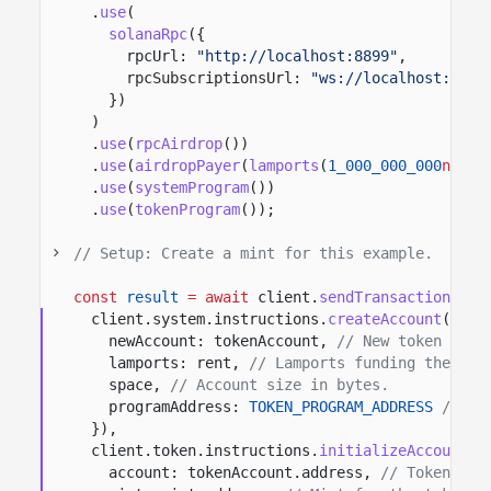
.
use
(
solanaRpc
({
rpcUrl:
"http://localhost:8899"
,
rpcSubscriptionsUrl:
"ws://localhost:8900
})
)
.
use
(
rpcAirdrop
())
.
use
(
airdropPayer
(
lamports
(
1_000_000_000
n
)))
.
use
(
systemProgram
())
.
use
(
tokenProgram
())
;
// Setup: Create a mint for this example.
const
result
= await
client.
sendTransaction
([
client.system.instructions.
createAccount
({
newAccount: tokenAccount,
// New token acco
lamports: rent,
// Lamports funding the new
space,
// Account size in bytes.
programAddress:
TOKEN_PROGRAM_ADDRESS
// Pr
}),
client.token.instructions.
initializeAccount
({
account: tokenAccount.address,
// Token acc