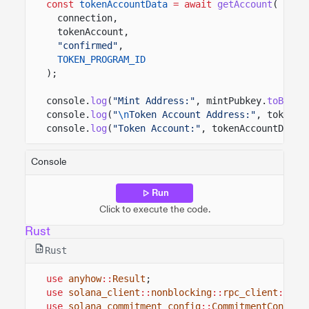
const
tokenAccountData
= await
getAccount
(
connection,
tokenAccount,
"confirmed"
,
TOKEN_PROGRAM_ID
);
console.
log
(
"Mint Address:"
, mintPubkey.
toBase5
console.
log
(
"
\n
Token Account Address:"
, tokenAc
console.
log
(
"Token Account:"
, tokenAccountData)
Console
Run
Click to execute the code.
Rust
Rust
use
anyhow
::
Result
;
use
solana_client
::
nonblocking
::
rpc_client
::
Rpc
use
solana_commitment_config
::
CommitmentConfig
;