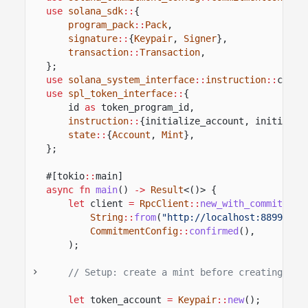
use
solana_sdk
::
{
program_pack
::
Pack
,
signature
::
{
Keypair
,
Signer
},
transaction
::
Transaction
,
};
use
solana_system_interface
::
instruction
::
creat
use
spl_token_interface
::
{
id
as
token_program_id,
instruction
::
{initialize_account, initializ
state
::
{
Account
,
Mint
},
};
#[tokio
::
main]
async fn
main
()
->
Result
<()> {
let
client
=
RpcClient
::
new_with_commitment
String
::
from
(
"http://localhost:8899"
),
CommitmentConfig
::
confirmed
(),
);
// Setup: create a mint before creating the
let
token_account
=
Keypair
::
new
();