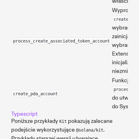
właściciela
Wyprowadz
create_pda
wybranego
zainicjali
process_create_associated_token_account
wybranym 
Extension 
inicjalizuj
niezmienne
Funkcja p
process_cr
create_pda_account
do utworze
do System
Typescript
Poniższe przykłady
pokazują zalecane
Kit
podejście wykorzystujące
.
@solana/kit
Przykłady starszej wersji używające