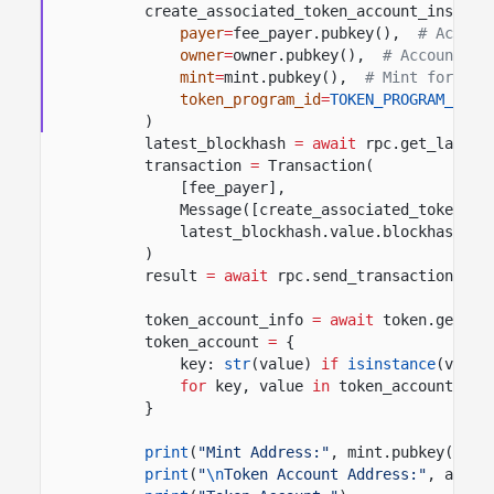
create_associated_token_account_instruc
payer
=
fee_payer.pubkey(),
# Accoun
owner
=
owner.pubkey(),
# Account th
mint
=
mint.pubkey(),
# Mint for the
token_program_id
=
TOKEN_PROGRAM_ID
,
)
latest_blockhash
= await
rpc.get_latest
transaction
=
Transaction(
[fee_payer],
Message([create_associated_token_ac
latest_blockhash.value.blockhash,
)
result
= await
rpc.send_transaction(tra
token_account_info
= await
token.get_ac
token_account
=
{
key:
str
(value)
if
isinstance
(value
for
key, value
in
token_account_inf
}
print
(
"Mint Address:"
, mint.pubkey())
print
(
"
\n
Token Account Address:"
, assoc