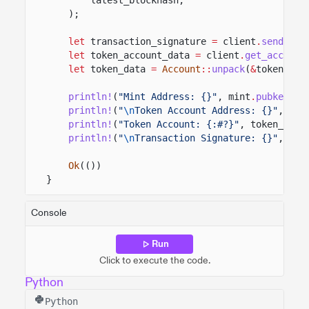
);
let
transaction_signature
=
client
.
send_and
let
token_account_data
=
client
.
get_account
let
token_data
=
Account
::
unpack
(
&
token_acc
println!
(
"Mint Address: {}"
, mint
.
pubkey
())
println!
(
"
\n
Token Account Address: {}"
, tok
println!
(
"Token Account: {:#?}"
, token_data
println!
(
"
\n
Transaction Signature: {}"
, tra
Ok
(())
}
Console
Run
Click to execute the code.
Python
Python