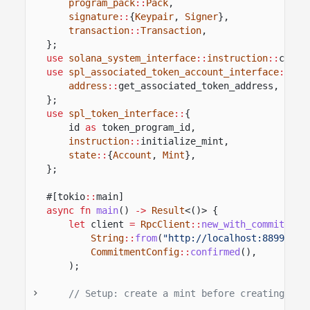
program_pack
::
Pack
,
signature
::
{
Keypair
,
Signer
},
transaction
::
Transaction
,
};
use
solana_system_interface
::
instruction
::
creat
use
spl_associated_token_account_interface
::
{
address
::
get_associated_token_address,
inst
};
use
spl_token_interface
::
{
id
as
token_program_id,
instruction
::
initialize_mint,
state
::
{
Account
,
Mint
},
};
#[tokio
::
main]
async fn
main
()
->
Result
<()> {
let
client
=
RpcClient
::
new_with_commitment
String
::
from
(
"http://localhost:8899"
),
CommitmentConfig
::
confirmed
(),
);
// Setup: create a mint before creating the