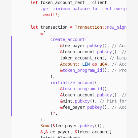
let
token_account_rent
=
client
.
get_minimum_balance_for_rent_exemption
.await?
;
let
transaction
=
Transaction
::
new_signed_w
&
[
create_account
(
&
fee_payer
.
pubkey
(),
// Account
&
token_account
.
pubkey
(),
// New
token_account_rent,
// Lamports
Account
::
LEN
as
u64
,
// Account
&
token_program_id
(),
// Program
),
initialize_account
(
&
token_program_id
(),
&
token_account
.
pubkey
(),
// Tok
&
mint
.
pubkey
(),
// Mint for the
&
fee_payer
.
pubkey
(),
// Account
)
?
,
],
Some
(
&
fee_payer
.
pubkey
()),
&
[
&
fee_payer,
&
token_account],
latest_blockhash,