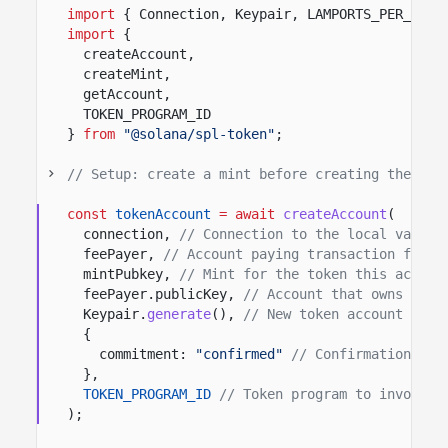
import
{ Connection, Keypair, LAMPORTS_PER_SOL 
import
{
createAccount,
createMint,
getAccount,
TOKEN_PROGRAM_ID
}
from
"@solana/spl-token"
;
// Setup: create a mint before creating the tok
const
tokenAccount
= await
createAccount
(
connection,
// Connection to the local valida
feePayer,
// Account paying transaction fees.
mintPubkey,
// Mint for the token this accoun
feePayer.publicKey,
// Account that owns the 
Keypair.
generate
(),
// New token account to c
{
commitment:
"confirmed"
// Confirmation opt
},
TOKEN_PROGRAM_ID
// Token program to invoke.
);