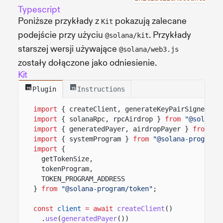
Typescript
Poniższe przykłady z
pokazują zalecane
Kit
podejście przy użyciu
. Przykłady
@solana/kit
starszej wersji używające
@solana/web3.js
zostały dołączone jako odniesienie.
Kit
Plugin
Instructions
import
{ createClient, generateKeyPairSigner, l
import
{ solanaRpc, rpcAirdrop }
from
"@solana/
import
{ generatedPayer, airdropPayer }
from
"@
import
{ systemProgram }
from
"@solana-program/
import
{
getTokenSize,
tokenProgram,
TOKEN_PROGRAM_ADDRESS
}
from
"@solana-program/token"
;
const
client
= await
createClient
()
.
use
(
generatedPayer
())