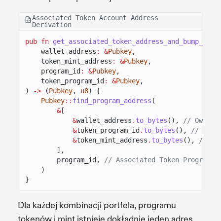
Associated Token Account Address
Derivation
pub fn
get_associated_token_address_and_bump_seed
wallet_address
: &
Pubkey
,
token_mint_address
: &
Pubkey
,
program_id
: &
Pubkey
,
token_program_id
: &
Pubkey
,
)
->
(
Pubkey
,
u8
) {
Pubkey
::
find_program_address
(
&
[
&
wallet_address
.
to_bytes
(),
// Owner'
&
token_program_id
.
to_bytes
(),
// Toke
&
token_mint_address
.
to_bytes
(),
// To
],
program_id,
// Associated Token Program I
)
}
Dla każdej kombinacji portfela, programu
tokenów i mint istnieje dokładnie jeden adres