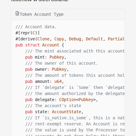
Token Account Type
/// Account data.
#[repr(
C
)]
#[derive(
Clone
,
Copy
,
Debug
,
Default
,
PartialEq
)]
pub struct
Account
{
/// The mint associated with this account
pub
mint
:
Pubkey
,
/// The owner of this account.
pub
owner
:
Pubkey
,
/// The amount of tokens this account holds.
pub
amount
:
u64
,
/// If `delegate` is `Some` then `delegated_a
/// the amount authorized by the delegate
pub
delegate
:
COption
<
Pubkey
>,
/// The account's state
pub
state
:
AccountState
,
/// If `is_native.is_some`, this is a native 
/// rent-exempt reserve. An Account is requir
/// the value is used by the Processor to ens
/// accounts do not drop below this threshold