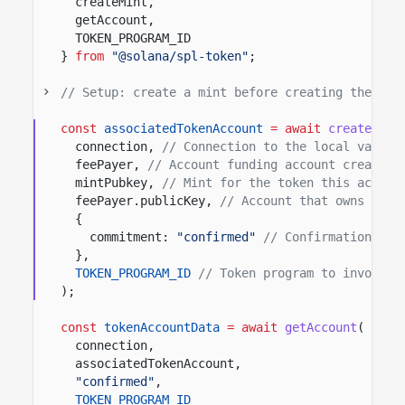
createMint,
getAccount,
TOKEN_PROGRAM_ID
}
from
"@solana/spl-token"
;
// Setup: create a mint before creating the ass
const
associatedTokenAccount
= await
createAsso
connection,
// Connection to the local valida
feePayer,
// Account funding account creation
mintPubkey,
// Mint for the token this accoun
feePayer.publicKey,
// Account that owns the 
{
commitment:
"confirmed"
// Confirmation opt
},
TOKEN_PROGRAM_ID
// Token program to invoke.
);
const
tokenAccountData
= await
getAccount
(
connection,
associatedTokenAccount,
"confirmed"
,
TOKEN_PROGRAM_ID