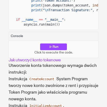
print
(
"Token Account:"
)
print
(json.dumps(token_account,
indent
=
print
(
"
\n
Transaction Signature:"
, resul
if
__name__
==
"__main__"
:
asyncio.run(main())
Console
Run
Click to execute the code.
Jak utworzyć konto tokenowe
Utworzenie konta tokenowego wymaga dwóch
instrukcji:
Instrukcja
System Program
CreateAccount
tworzy nowe konto zwolnione z rent i przypisuje
Token Program jako właściciela programu
nowego konta.
Instrukcja
,
InitializeAccount