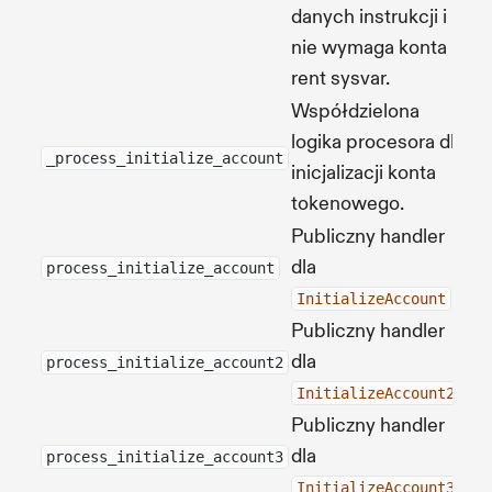
danych instrukcji i
nie wymaga konta
rent sysvar.
Współdzielona
logika procesora dla
Źr
_process_initialize_account
inicjalizacji konta
tokenowego.
Publiczny handler
dla
Źr
process_initialize_account
.
InitializeAccount
Publiczny handler
dla
Źr
process_initialize_account2
.
InitializeAccount2
Publiczny handler
dla
Źr
process_initialize_account3
.
InitializeAccount3