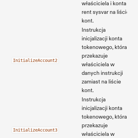
właściciela i konta
rent sysvar na liście
kont.
Instrukcja
inicjalizacji konta
tokenowego, która
przekazuje
Źr
InitializeAccount2
właściciela w
danych instrukcji
zamiast na liście
kont.
Instrukcja
inicjalizacji konta
tokenowego, która
przekazuje
Źr
InitializeAccount3
właściciela w