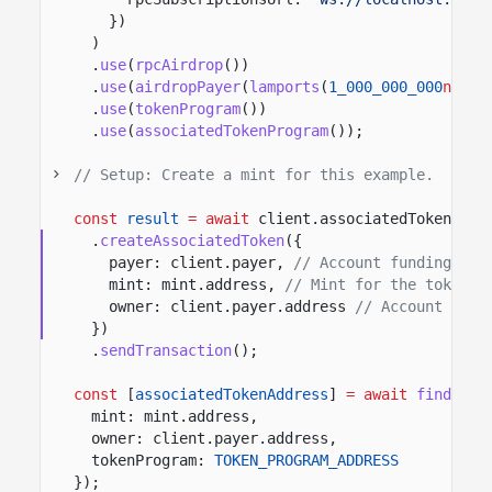
})
)
.
use
(
rpcAirdrop
())
.
use
(
airdropPayer
(
lamports
(
1_000_000_000
n
)))
.
use
(
tokenProgram
())
.
use
(
associatedTokenProgram
())
;
// Setup: Create a mint for this example.
const
result
= await
client.associatedToken.ins
.
createAssociatedToken
({
payer: client.payer,
// Account funding acc
mint: mint.address,
// Mint for the token t
owner: client.payer.address
// Account that
})
.
sendTransaction
();
const
[
associatedTokenAddress
]
= await
findAsso
mint: mint.address,
owner: client.payer.address,
tokenProgram:
TOKEN_PROGRAM_ADDRESS
});