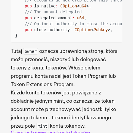
pub
is_native
:
COption
<
u64
>,
/// The amount delegated
pub
delegated_amount
:
u64
,
/// Optional authority to close the account.
pub
close_authority
:
COption
<
Pubkey
>,
}
Tutaj
oznacza uprawnioną stronę, która
owner
może przenosić, niszczyć lub delegować
tokeny z konta tokenów. Właścicielem
programu konta nadal jest Token Program lub
Token Extensions Program.
Każde konto tokenów jest powiązane z
dokładnie jednym mint, co oznacza, że token
account może przechowywać jednostki tylko
jednego tokenu - tokenu identyfikowanego
przez pole
konta tokenów.
mint
Czym jest powiązane konto tokenów