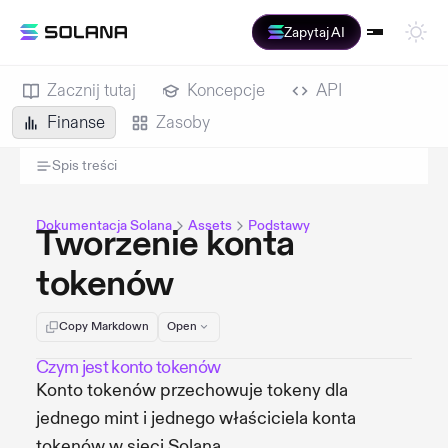
Zapytaj AI
Zacznij tutaj
Koncepcje
API
Finanse
Zasoby
Spis treści
Dokumentacja Solana
Assets
Podstawy
Tworzenie konta
tokenów
Copy Markdown
Open
Czym jest konto tokenów
Konto tokenów przechowuje tokeny dla
jednego mint i jednego właściciela konta
tokenów w sieci Solana.