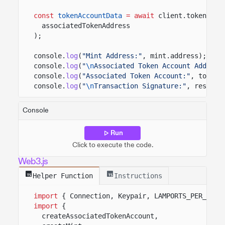
const
tokenAccountData
= await
client.token.acc
associatedTokenAddress
);
console.
log
(
"Mint Address:"
, mint.address);
console.
log
(
"
\n
Associated Token Account Address
console.
log
(
"Associated Token Account:"
, tokenA
console.
log
(
"
\n
Transaction Signature:"
, result.
Console
Run
Click to execute the code.
Web3.js
Helper Function
Instructions
import
{ Connection, Keypair, LAMPORTS_PER_SOL 
import
{
createAssociatedTokenAccount,