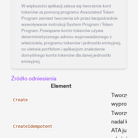
W większości aplikacji zaleca się tworzenie kont
tokenów za pomocą programu Associated Token
Program zamiast tworzenia ich przez bezpośrednie
wywoływanie instrukcji System Program i Token
Program. Powiązane konto tokenów używa
deterministycznego adresu wyprowadzonego z
właściciela, programu tokenów i jednostki emisyjnej,
co ułatwia portfelom i aplikacjom znalezienie
domyślnego konta tokenów dla danej jednostki
emisyjnej.
Źródło odniesienia
Element
Tworzy po
Create
wyprowadz
Tworzy pow
nadal końc
CreateIdempotent
ATA już ist