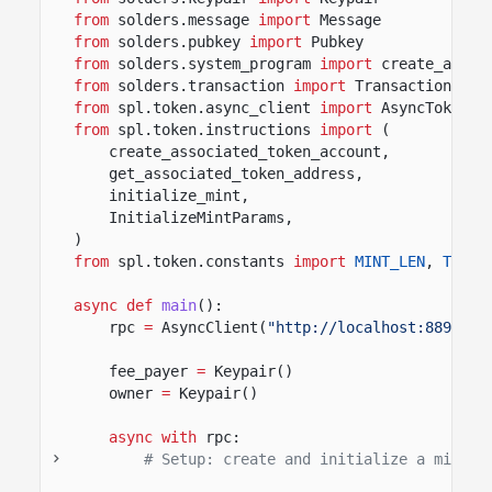
from
solders.message
import
Message
from
solders.pubkey
import
Pubkey
from
solders.system_program
import
create_accou
from
solders.transaction
import
Transaction
from
spl.token.async_client
import
AsyncToken
from
spl.token.instructions
import
(
create_associated_token_account,
get_associated_token_address,
initialize_mint,
InitializeMintParams,
)
from
spl.token.constants
import
MINT_LEN
,
TOKEN
async def
main
():
rpc
=
AsyncClient(
"http://localhost:8899"
)
fee_payer
=
Keypair()
owner
=
Keypair()
async with
rpc:
# Setup: create and initialize a mint b