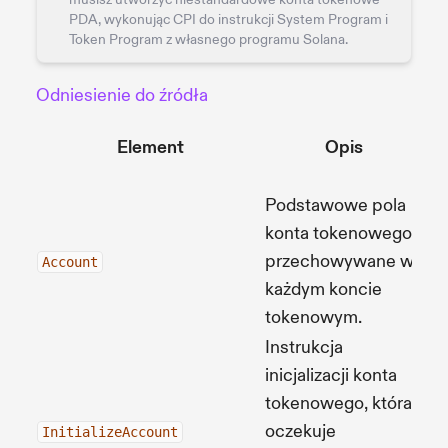
PDA, wykonując CPI do instrukcji System Program i
Token Program z własnego programu Solana.
Odniesienie do źródła
T
Element
Opis
Pr
Podstawowe pola
konta tokenowego
przechowywane w
Źr
Account
każdym koncie
tokenowym.
Instrukcja
inicjalizacji konta
tokenowego, która
oczekuje
Źr
InitializeAccount