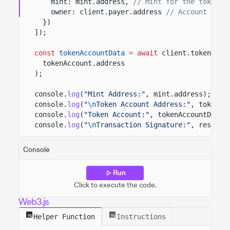
mint: mint.address,
// Mint for the token t
owner: client.payer.address
// Account that
})
]);
const
tokenAccountData
= await
client.token.acc
tokenAccount.address
);
console.
log
(
"Mint Address:"
, mint.address);
console.
log
(
"
\n
Token Account Address:"
, tokenAc
console.
log
(
"Token Account:"
, tokenAccountData.
console.
log
(
"
\n
Transaction Signature:"
, result.
Console
Run
Click to execute the code.
Web3.js
Helper Function
Instructions