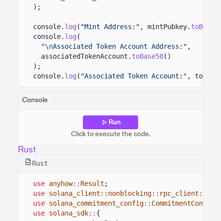
);
console.
log
(
"Mint Address:"
, mintPubkey.
toBase5
console.
log
(
"
\n
Associated Token Account Address:"
,
associatedTokenAccount.
toBase58
()
);
console.
log
(
"Associated Token Account:"
, tokenA
Console
Run
Click to execute the code.
Rust
Rust
use
anyhow
::
Result
;
use
solana_client
::
nonblocking
::
rpc_client
::
Rpc
use
solana_commitment_config
::
CommitmentConfig
;
use
solana_sdk
::
{