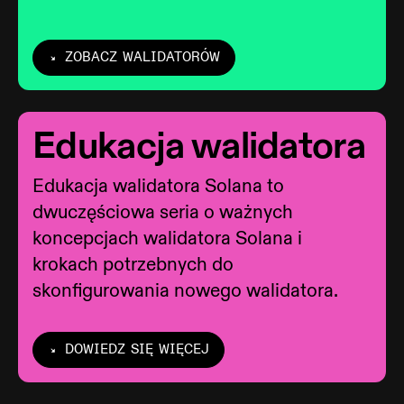
ZOBACZ WALIDATORÓW
Edukacja walidatora
Edukacja walidatora Solana to
dwuczęściowa seria o ważnych
koncepcjach walidatora Solana i
krokach potrzebnych do
skonfigurowania nowego walidatora.
DOWIEDZ SIĘ WIĘCEJ