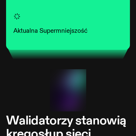
Aktualna Supermniejszość
Walidatorzy stanowią
kręgosłup sieci