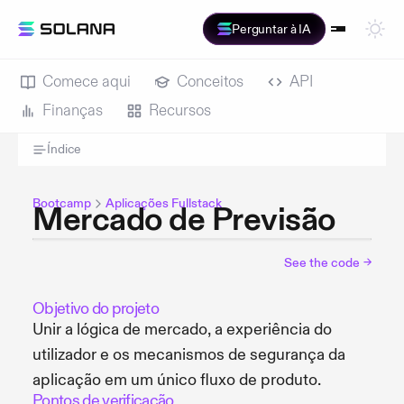
Perguntar à IA
Comece aqui
Conceitos
API
Finanças
Recursos
Índice
Bootcamp
Aplicações Fullstack
Mercado de Previsão
See the code
→
Objetivo do projeto
Unir a lógica de mercado, a experiência do
utilizador e os mecanismos de segurança da
aplicação em um único fluxo de produto.
Pontos de verificação