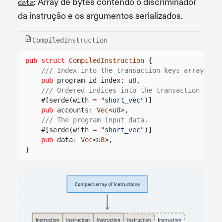
: Array de bytes contendo o discriminador
data
da instrução e os argumentos serializados.
CompiledInstruction
pub struct
CompiledInstruction
{
/// Index into the transaction keys array ind
pub
program_id_index
:
u8
,
/// Ordered indices into the transaction keys
#[serde(with
=
"short_vec"
)]
pub
accounts
:
Vec
<
u8
>,
/// The program input data.
#[serde(with
=
"short_vec"
)]
pub
data
:
Vec
<
u8
>,
}