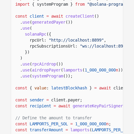
import
{ systemProgram }
from
"@solana-program/sy
const
client
= await
createClient
()
.
use
(
generatedPayer
())
.
use
(
solanaRpc
({
rpcUrl:
"http://localhost:8899"
,
rpcSubscriptionsUrl:
"ws://localhost:8900"
})
)
.
use
(
rpcAirdrop
())
.
use
(
airdropPayer
(
lamports
(
1_000_000_000
n
)))
.
use
(
systemProgram
());
const
{
value
:
latestBlockhash
}
= await
client.r
const
sender
=
client.payer;
const
recipient
= await
generateKeyPairSigner
();
// Define the amount to transfer
const
LAMPORTS_PER_SOL
=
1_000_000_000
n
;
const
transferAmount
=
lamports
(
LAMPORTS_PER_SOL