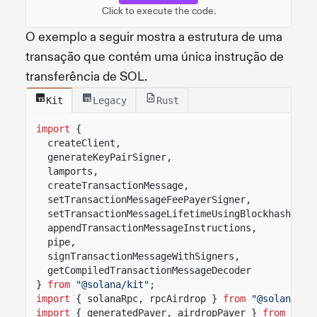
Click to execute the code.
O exemplo a seguir mostra a estrutura de uma
transação que contém uma única instrução de
transferência de SOL.
Kit
Legacy
Rust
import
{
createClient,
generateKeyPairSigner,
lamports,
createTransactionMessage,
setTransactionMessageFeePayerSigner,
setTransactionMessageLifetimeUsingBlockhash,
appendTransactionMessageInstructions,
pipe,
signTransactionMessageWithSigners,
getCompiledTransactionMessageDecoder
}
from
"@solana/kit"
;
import
{ solanaRpc, rpcAirdrop }
from
"@solana/ki
import
{ generatedPayer, airdropPayer }
from
"@so