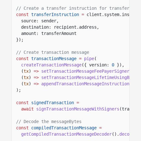
// Create a transfer instruction for transferring
const
transferInstruction
=
client.system.instruc
source: sender,
destination: recipient.address,
amount: transferAmount
});
// Create transaction message
const
transactionMessage
=
pipe
(
createTransactionMessage
({ version:
0
}),
(
tx
)
=>
setTransactionMessageFeePayerSigner
(sen
(
tx
)
=>
setTransactionMessageLifetimeUsingBlock
(
tx
)
=>
appendTransactionMessageInstructions
([t
);
const
signedTransaction
=
await
signTransactionMessageWithSigners
(transac
// Decode the messageBytes
const
compiledTransactionMessage
=
getCompiledTransactionMessageDecoder
().
decode
(s