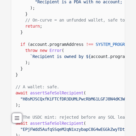
"Recipient is a PDA with no account; SOL 
);
}
// On-curve = an unfunded wallet, safe to fun
return
;
}
if
(account.programAddress
!==
SYSTEM_PROGRAM
) 
throw new
Error
(
`Recipient is owned by ${
account
.
programAdd
);
}
}
// A wallet: safe.
await
assertSafeSolRecipient
(
"H8sMJSCQxfKiFTCfDR3DUMLPwcRbM61LGFJ8N4dK3WjS"
);
// The USDC mint: rejected before any SOL leaves 
await
assertSafeSolRecipient
(
"EPjFWdd5AufqSSqeM2qN1xzybapC8G4wEGGkZwyTDt1v"
);