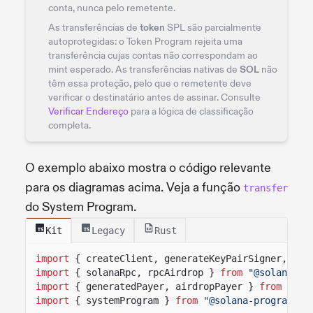
conta, nunca pelo remetente.
As transferências de
token
SPL são parcialmente
autoprotegidas: o Token Program rejeita uma
transferência cujas contas não correspondam ao
mint esperado. As transferências nativas de
SOL
não
têm essa proteção, pelo que o remetente deve
verificar o destinatário antes de assinar. Consulte
Verificar Endereço
para a lógica de classificação
completa.
O exemplo abaixo mostra o código relevante
para os diagramas acima. Veja a função
transfer
do System Program.
Kit
Legacy
Rust
import
{ createClient, generateKeyPairSigner, lam
import
{ solanaRpc, rpcAirdrop }
from
"@solana/ki
import
{ generatedPayer, airdropPayer }
from
"@so
import
{ systemProgram }
from
"@solana-program/sy