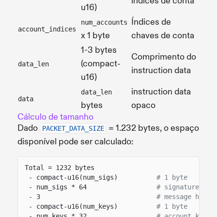
índices de conta
u16)
Índices de
num_accounts
account_indices
x 1 byte
chaves de conta
1-3 bytes
Comprimento do
(compact-
data_len
instruction data
u16)
instruction data
data_len
data
bytes
opaco
Cálculo de tamanho
Dado
= 1.232 bytes, o espaço
PACKET_DATA_SIZE
disponível pode ser calculado:
Total = 1232 bytes
- compact-u16(num_sigs)
# 1 byte
- num_sigs * 64
# signature byt
- 3
# message heade
- compact-u16(num_keys)
# 1 byte
- num_keys * 32
# account key b