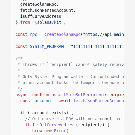
createSolanaRpc,
fetchJsonParsedAccount,
isOffCurveAddress
}
from
"@solana/kit"
;
const
rpc
=
createSolanaRpc
(
"https://api.mainnet-
const
SYSTEM_PROGRAM
=
"1111111111111111111111111
/**
* Throws if `recipient` cannot safely receive na
*
* Only System Program wallets (or unfunded on-cu
* other account locks the lamports because no au
*/
async function
assertSafeSolRecipient
(
recipient
:
const
account
= await
fetchJsonParsedAccount
(rp
if
(
!
account.exists) {
// Off-curve = a PDA with no account; reject 
if
(
isOffCurveAddress
(recipient)) {
throw new
Error
(