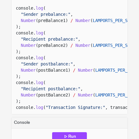
console.
log
(
"Sender prebalance:"
,
Number
(preBalance1)
/
Number
(
LAMPORTS_PER_SOL
)
);
console.
log
(
"Recipient prebalance:"
,
Number
(preBalance2)
/
Number
(
LAMPORTS_PER_SOL
)
);
console.
log
(
"Sender postbalance:"
,
Number
(postBalance1)
/
Number
(
LAMPORTS_PER_SOL
)
);
console.
log
(
"Recipient postbalance:"
,
Number
(postBalance2)
/
Number
(
LAMPORTS_PER_SOL
)
);
console.
log
(
"Transaction Signature:"
, transaction
Console
Run