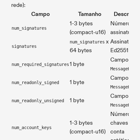
rede):
Campo
Tamanho
Descrição
1-3 bytes
Número de
num_signatures
(compact-u16)
assinaturas
x
Assinaturas
num_signatures
signatures
64 bytes
Ed25519
Campo 1 de
1 byte
num_required_signatures
MessageHead
Campo 2 d
1 byte
num_readonly_signed
MessageHead
Campo 3 d
1 byte
num_readonly_unsigned
MessageHead
Número de
1-3 bytes
chaves de
num_account_keys
(compact-u16)
conta