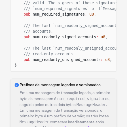
/// valid. The signers of those signatures mu
/// `num_required_signatures` of [`Message::a
pub
num_required_signatures
:
u8
,
/// The last `num_readonly_signed_accounts` o
/// accounts.
pub
num_readonly_signed_accounts
:
u8
,
/// The last `num_readonly_unsigned_accounts`
/// read-only accounts.
pub
num_readonly_unsigned_accounts
:
u8
,
}
Prefixos de mensagem legados e versionados
Em uma mensagem de transação legada, o primeiro
byte da mensagem é
num_required_signatures
,
seguido pelos outros dois bytes
MessageHeader
.
Em uma mensagem de transação versionada, o
primeiro byte é um prefixo de versão; os três bytes
MessageHeader
começam imediatamente após