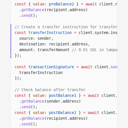
const
{
value
:
preBalance2
}
= await
client.rpc
.
getBalance
(recipient.address)
.
send
();
// Create a transfer instruction for transferring
const
transferInstruction
=
client.system.instruc
source: sender,
destination: recipient.address,
amount: transferAmount
// 0.01 SOL in lamports
});
const
transactionSignature
= await
client.
sendTra
transferInstruction
]);
// Check balance after transfer
const
{
value
:
postBalance1
}
= await
client.rpc
.
getBalance
(sender.address)
.
send
();
const
{
value
:
postBalance2
}
= await
client.rpc
.
getBalance
(recipient.address)
.
send
();