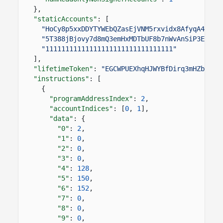
},
"staticAccounts"
: [
"HoCy8p5xxDDYTYWEbQZasEjVNM5rxvidx8AfyqA4ywBa
"5T388jBjovy7d8mQ3emHxMDTbUF8b7nWvAnSiP3EAdFL
"11111111111111111111111111111111"
],
"lifetimeToken"
:
"EGCWPUEXhqHJWYBfDirq3mHZb4qDp
"instructions"
: [
{
"programAddressIndex"
:
2
,
"accountIndices"
: [
0
,
1
],
"data"
: {
"0"
:
2
,
"1"
:
0
,
"2"
:
0
,
"3"
:
0
,
"4"
:
128
,
"5"
:
150
,
"6"
:
152
,
"7"
:
0
,
"8"
:
0
,
"9"
:
0
,