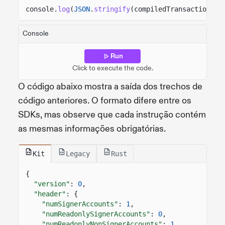
console.
log
(
JSON
.
stringify
(compiledTransactionMes
Console
Run
Click to execute the code.
O código abaixo mostra a saída dos trechos de
código anteriores. O formato difere entre os
SDKs, mas observe que cada instrução contém
as mesmas informações obrigatórias.
Kit
Legacy
Rust
{
"version"
:
0
,
"header"
: {
"numSignerAccounts"
:
1
,
"numReadonlySignerAccounts"
:
0
,
"numReadonlyNonSignerAccounts"
:
1