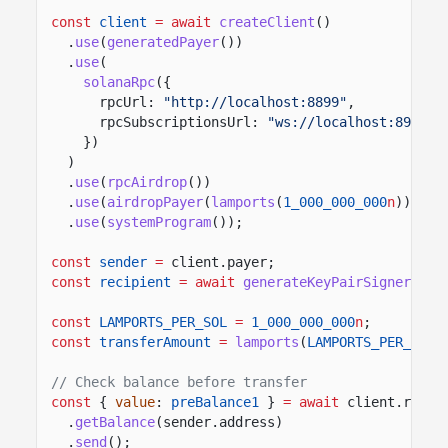
const
client
= await
createClient
()
.
use
(
generatedPayer
())
.
use
(
solanaRpc
({
rpcUrl:
"http://localhost:8899"
,
rpcSubscriptionsUrl:
"ws://localhost:8900"
})
)
.
use
(
rpcAirdrop
())
.
use
(
airdropPayer
(
lamports
(
1_000_000_000
n
)))
.
use
(
systemProgram
());
const
sender
=
client.payer;
const
recipient
= await
generateKeyPairSigner
();
const
LAMPORTS_PER_SOL
=
1_000_000_000
n
;
const
transferAmount
=
lamports
(
LAMPORTS_PER_SOL
// Check balance before transfer
const
{
value
:
preBalance1
}
= await
client.rpc
.
getBalance
(sender.address)
.
send
();