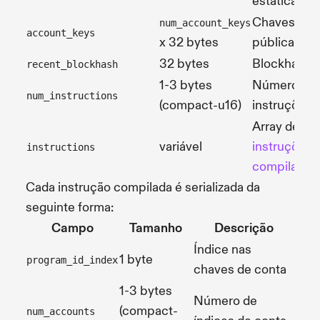
estáticas
Chaves
num_account_keys
account_keys
x 32 bytes
públicas
32 bytes
Blockhash
recent_blockhash
1-3 bytes
Número de
num_instructions
(compact-u16)
instruções
Array de
variável
instruções
instructions
compiladas
Cada instrução compilada é serializada da
seguinte forma:
Campo
Tamanho
Descrição
Índice nas
1 byte
program_id_index
chaves de conta
1-3 bytes
Número de
(compact-
num_accounts