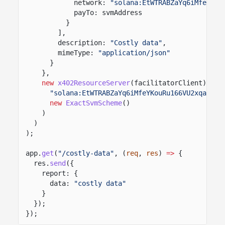
network:
"solana:EtWTRABZaYq6iMfeYKou
payTo: svmAddress
}
],
description:
"Costly data"
,
mimeType:
"application/json"
}
},
new
x402ResourceServer
(facilitatorClient).
reg
"solana:EtWTRABZaYq6iMfeYKouRu166VU2xqa1"
,
new
ExactSvmScheme
()
)
)
);
app.
get
(
"/costly-data"
, (
req
,
res
)
=>
{
res.
send
({
report: {
data:
"costly data"
}
});
});