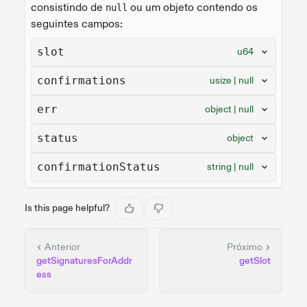
consistindo de
ou um objeto contendo os
null
seguintes campos:
slot
u64
confirmations
usize | null
err
object | null
status
object
confirmationStatus
string | null
Is this page helpful?
Anterior
Próximo
getSignaturesForAddr
getSlot
ess