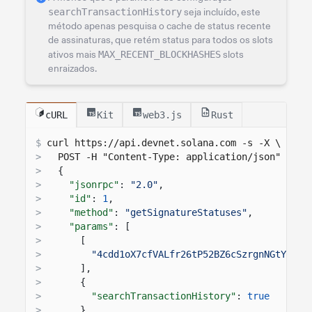
searchTransactionHistory
seja incluído, este
método apenas pesquisa o cache de status recente
de assinaturas, que retém status para todos os slots
ativos mais
MAX_RECENT_BLOCKHASHES
slots
enraizados.
cURL
Kit
web3.js
Rust
$
curl 
https://api.devnet.solana.com
 -s -X \
>
  POST -H "Content-Type: application/json" -d '
>
{
>
"jsonrpc"
:
"2.0"
,
>
"id"
:
1
,
>
"method"
:
"getSignatureStatuses"
,
>
"params"
: [
>
[
>
"4cdd1oX7cfVALfr26tP52BZ6cSzrgnNGtYD7BF
>
],
>
{
>
"searchTransactionHistory"
:
true
>
}