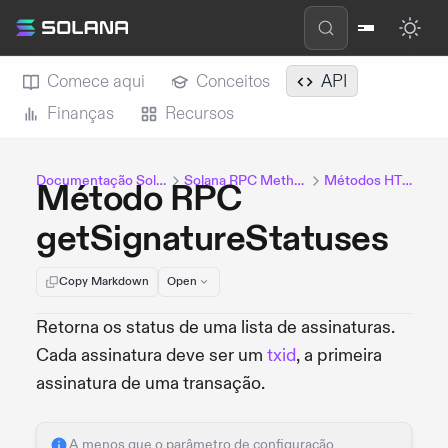
Comece aqui
Conceitos
API
Finanças
Recursos
Documentação Solana
Solana RPC Methods
Métodos HTTP
Método RPC
getSignatureStatuses
Copy Markdown
Open
Retorna os status de uma lista de assinaturas.
Cada assinatura deve ser um
txid
, a primeira
assinatura de uma transação.
A menos que o parâmetro de configuração