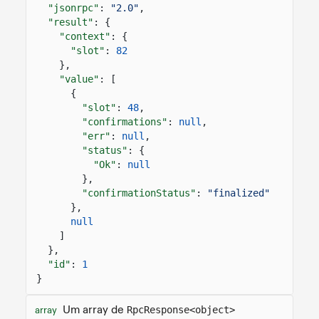
"jsonrpc"
:
"2.0"
,
"result"
: {
"context"
: {
"slot"
:
82
},
"value"
: [
{
"slot"
:
48
,
"confirmations"
:
null
,
"err"
:
null
,
"status"
: {
"Ok"
:
null
},
"confirmationStatus"
:
"finalized"
},
null
]
},
"id"
:
1
}
Um array de
array
RpcResponse<object>