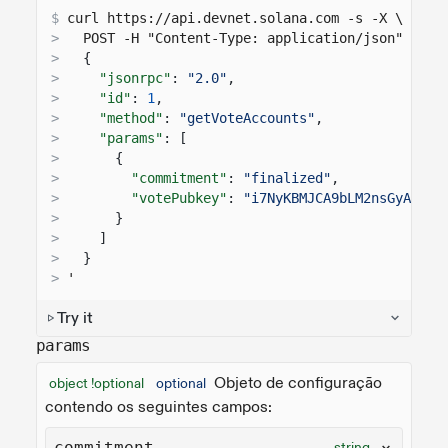
$
curl 
https://api.devnet.solana.com
 -s -X \
>
  POST -H "Content-Type: application/json" -d '
>
{
>
"jsonrpc"
:
"2.0"
,
>
"id"
:
1
,
>
"method"
:
"getVoteAccounts"
,
>
"params"
: [
>
{
>
"commitment"
:
"finalized"
,
>
"votePubkey"
:
"i7NyKBMJCA9bLM2nsGyAGCKH
>
}
>
]
>
}
>
'
Try it
params
Objeto de configuração
object !optional
optional
contendo os seguintes campos:
commitment
string