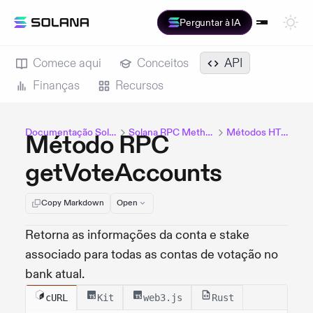
Perguntar à IA
Comece aqui
Conceitos
API
Finanças
Recursos
Documentação Solana
Solana RPC Methods
Métodos HTTP
Método RPC
getVoteAccounts
Copy Markdown
Open
Retorna as informações da conta e stake
associado para todas as contas de votação no
bank atual.
cURL
Kit
web3.js
Rust