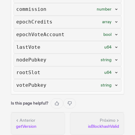
commission
number
epochCredits
array
epochVoteAccount
bool
lastVote
u64
nodePubkey
string
rootSlot
u64
votePubkey
string
Is this page helpful?
Anterior
Próximo
getVersion
isBlockhashValid