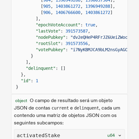
[
905
,
1403861272
,
1396949288
],
[
906
,
1406766600
,
1403861272
]
],
"epochVoteAccount"
:
true
,
"lastVote"
:
391573587
,
"nodePubkey"
:
"dv2eQHeP4RFrJZ6UeiZWoc3XTt
"rootSlot"
:
391573556
,
"votePubkey"
:
"i7NyKBMJCA9bLM2nsGyAGCKHEC
}
],
"delinquent"
: []
},
"id"
:
1
}
O campo de resultado será um objeto
object
JSON de contas
e
, cada um
current
delinquent
contendo uma matriz de objetos JSON com os
seguintes subcampos:
activatedStake
u64