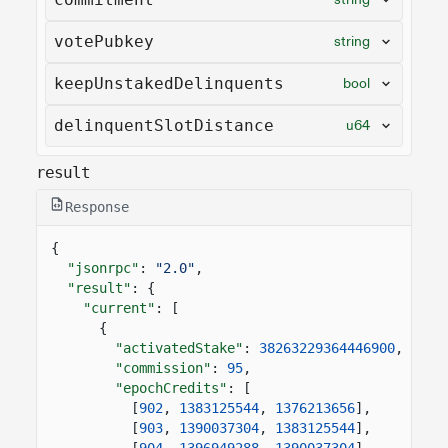
votePubkey
string
keepUnstakedDelinquents
bool
delinquentSlotDistance
u64
result
Response
{
"jsonrpc"
:
"2.0"
,
"result"
: {
"current"
: [
{
"activatedStake"
:
38263229364446900
,
"commission"
:
95
,
"epochCredits"
: [
[
902
,
1383125544
,
1376213656
],
[
903
,
1390037304
,
1383125544
],
[
904
,
1396949288
,
1390037304
],