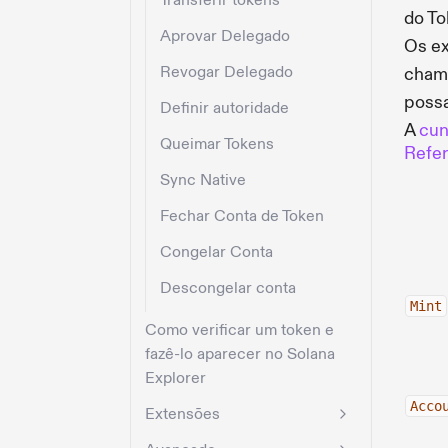
Transferir tokens
do To
Aprovar Delegado
Os e
Revogar Delegado
chama
possa
Definir autoridade
A
cun
Queimar Tokens
Refer
Sync Native
Fechar Conta de Token
Congelar Conta
Descongelar conta
Mint
Como verificar um token e
fazê-lo aparecer no Solana
Explorer
Acco
Extensões