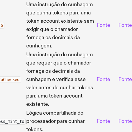
Uma instrução de cunhagem
que cunha tokens para uma
token account existente sem
Fonte
Fonte
To
exigir que o chamador
forneça os decimais da
cunhagem.
Uma instrução de cunhagem
que requer que o chamador
forneça os decimais da
cunhagem e verifica esse
Fonte
Fonte
ToChecked
valor antes de cunhar tokens
para uma token account
existente.
Lógica compartilhada do
processador para cunhar
Fonte
Fonte
ess_mint_to
tokens.