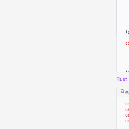
)
c
)
c
Rust
R
u
)
u
u
c
u
c