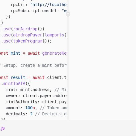
rpcUrl:
"http://localhost:8899"
,
rpcSubscriptionsUrl:
"ws://localhost:8900"
})
)
.
use
(
rpcAirdrop
())
.
use
(
airdropPayer
(
lamports
(
1_000_000_000
n
)))
.
use
(
tokenProgram
())
;
onst
mint
= await
generateKeyPairSigner
();
/ Setup: create a mint before minting tokens to the paye
onst
result
= await
client.token.instructions
.
mintToATA
({
mint: mint.address,
// Mint for the token being minte
owner: client.payer.address,
// Account that owns the
mintAuthority: client.payer,
// Authority allowed to 
amount:
100
n
,
// Token amount in base units.
decimals:
2
// Decimals defined on the mint account.
})
.
sendTransaction
();
js