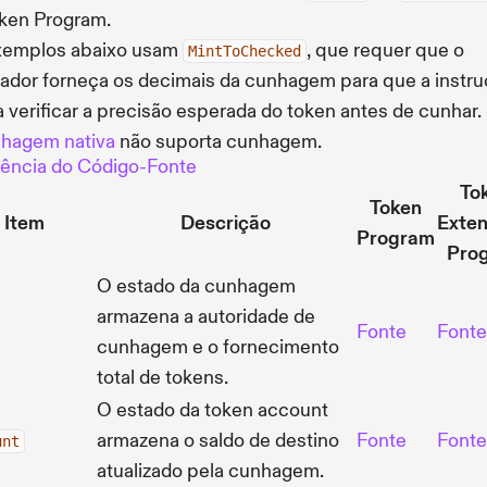
ken Program.
xemplos abaixo usam
, que requer que o
MintToChecked
dor forneça os decimais da cunhagem para que a instr
 verificar a precisão esperada do token antes de cunhar.
hagem nativa
não suporta cunhagem.
ência do Código-Fonte
To
Token
Item
Descrição
Exten
Program
Pro
O estado da cunhagem
armazena a autoridade de
Fonte
Fonte
cunhagem e o fornecimento
total de tokens.
O estado da token account
armazena o saldo de destino
Fonte
Fonte
unt
atualizado pela cunhagem.