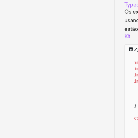
Types
Os e
usan
estão
Kit
P
i
i
i
i
}
c