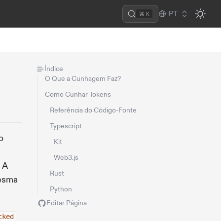
PT
⌘ K
Índice
O Que a Cunhagem Faz?
Como Cunhar Tokens
Referência do Código-Fonte
Typescript
o
Kit
Web3.js
 A
Rust
mesma
Python
Editar Página
cked