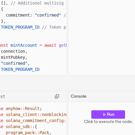
[],
// Additional multisig signers.
{
commitment:
"confirmed"
// Confirmation options for t
},
TOKEN_PROGRAM_ID
// Token program to invoke.
;
onst
mintAccount
= await
getMint
(
connection,
mintPubkey,
"confirmed"
,
TOKEN_PROGRAM_ID
;
onst
tokenAccountData
= await
getAccount
(
connection,
associatedTokenAccount,
Console
ust
"confirmed"
,
TOKEN_PROGRAM_ID
se
anyhow
::
Result
;
;
Run
se
solana_client
::
nonblocking
::
rpc_client
::
RpcClient
;
se
solana_commitment_config
::
CommitmentConfig
;
Click to execute the code.
onsole.
log
(
"Mint Address:"
, mintPubkey.
toBase58
());
se
solana_sdk
::
{
onsole.
log
(
"Mint Account:"
, mintAccount);
program_pack
::
Pack
,