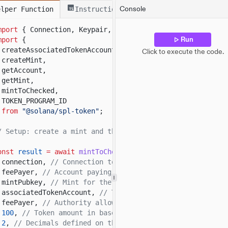
onst
[
tokenAccount
]
= await
findAssociatedTokenPda
({
Console
elper Function
Instructions
mint: mint.address,
owner: client.payer.address,
mport
{ Connection, Keypair, LAMPORTS_PER_SOL }
from
"@s
tokenProgram:
TOKEN_PROGRAM_ADDRESS
Run
mport
{
);
createAssociatedTokenAccount,
Click to execute the code.
createMint,
onst
mintAccount
= await
client.token.accounts.mint.
fetc
getAccount,
onst
tokenAccountData
= await
client.token.accounts.toke
getMint,
mintToChecked,
onsole.
log
(
"Mint Address:"
, mint.address);
TOKEN_PROGRAM_ID
onsole.
log
(
"Mint Account:"
, mintAccount.data);
from
"@solana/spl-token"
;
onsole.
log
(
"
\n
Token Account Address:"
, tokenAccount);
onsole.
log
(
"Token Account:"
, tokenAccountData.data);
/ Setup: create a mint and the payer's ATA before mintin
onsole.
log
(
"
\n
Transaction Signature:"
, result.context.si
onst
result
= await
mintToChecked
(
connection,
// Connection to the local validator.
feePayer,
// Account paying transaction fees.
mintPubkey,
// Mint for the token being minted.
associatedTokenAccount,
// Token account receiving the 
feePayer,
// Authority allowed to mint new tokens.
100
,
// Token amount in base units.
2
,
// Decimals defined on the mint account.