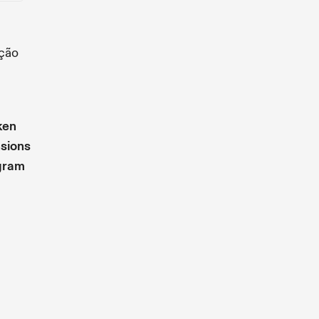
ução
ken
sions
gram