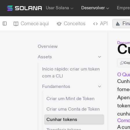
Usar Solana
Desenvolver
Empres
Comece aqui
Conceitos
API
Fin
Docum
C
Overview
Assets
Cop
Início rápido: criar um token
O Que
com a CLI
Cunha
Fundamentos
forne
Apena
Criar um Mint de Token
token
Criar uma Conta de Token
cunh
Cunhar tokens
Como 
A cun