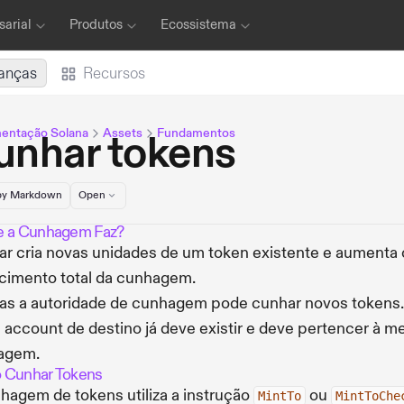
arial
Produtos
Ecossistema
anças
Recursos
entação Solana
Assets
Fundamentos
unhar tokens
y Markdown
Open
 a Cunhagem Faz?
r cria novas unidades de um token existente e aumenta 
cimento total da cunhagem.
s a autoridade de cunhagem pode cunhar novos tokens.
 account de destino já deve existir e deve pertencer à 
agem.
Cunhar Tokens
hagem de tokens utiliza a instrução
ou
MintTo
MintToChe