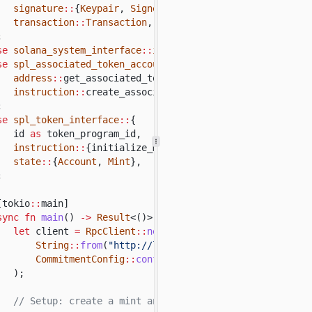
onsole.
log
(
signature
::
{
Keypair
,
Signer
},
"
\n
Associated Token Account Address:"
,
transaction
::
Transaction
,
associatedTokenAccount.
toBase58
()
;
;
se
solana_system_interface
::
instruction
::
create_account;
onsole.
log
(
"Associated Token Account:"
, tokenAccountData
se
spl_associated_token_account_interface
::
{
onsole.
log
(
"
\n
Transaction Signature:"
, result);
address
::
get_associated_token_address,
instruction
::
create_associated_token_account,
;
se
spl_token_interface
::
{
id
as
token_program_id,
instruction
::
{initialize_mint, mint_to_checked},
state
::
{
Account
,
Mint
},
;
[tokio
::
main]
sync fn
main
()
->
Result
<()> {
let
client
=
RpcClient
::
new_with_commitment
(
String
::
from
(
"http://localhost:8899"
),
CommitmentConfig
::
confirmed
(),
);
// Setup: create a mint and the payer's ATA before mi