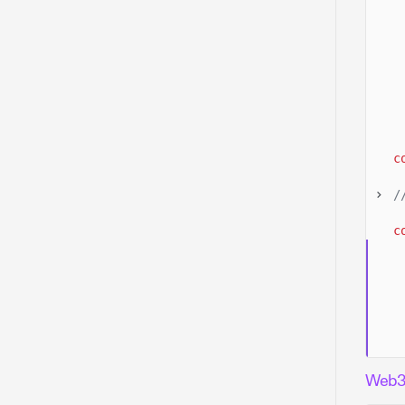
c
/
c
Web3.