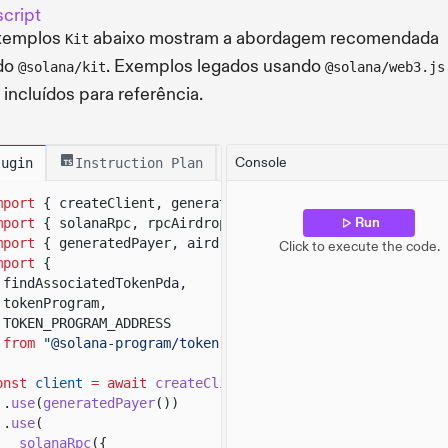
cript
xemplos
abaixo mostram a abordagem recomendada
Kit
do
. Exemplos legados usando
@solana/kit
@solana/web3.js
 incluídos para referência.
Console
lugin
Instruction Plan
Instructions
mport
{ createClient, generateKeyPairSigner, lamports }
Run
mport
{ solanaRpc, rpcAirdrop }
from
"@solana/kit-plugin
mport
{ generatedPayer, airdropPayer }
from
"@solana/kit
Click to execute the code.
mport
{
findAssociatedTokenPda,
tokenProgram,
TOKEN_PROGRAM_ADDRESS
from
"@solana-program/token"
;
onst
client
= await
createClient
()
.
use
(
generatedPayer
())
.
use
(
solanaRpc
({