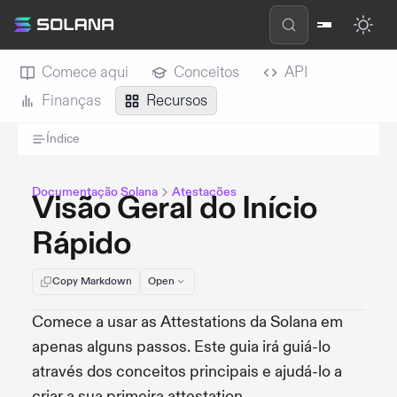
Comece aqui
Conceitos
API
Finanças
Recursos
Índice
Documentação Solana
Atestações
Visão Geral do Início
Rápido
Copy Markdown
Open
Comece a usar as Attestations da Solana em
apenas alguns passos. Este guia irá guiá-lo
através dos conceitos principais e ajudá-lo a
criar a sua primeira attestation.