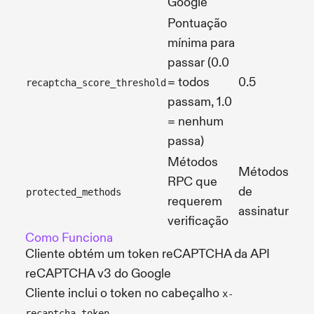
Google
Pontuação
mínima para
passar (0.0
= todos
0.5
recaptcha_score_threshold
passam, 1.0
= nenhum
passa)
Métodos
Métodos
RPC que
de
protected_methods
requerem
assinatura
verificação
Como Funciona
Cliente obtém um token reCAPTCHA da API
reCAPTCHA v3 do Google
Cliente inclui o token no cabeçalho
x-
recaptcha-token