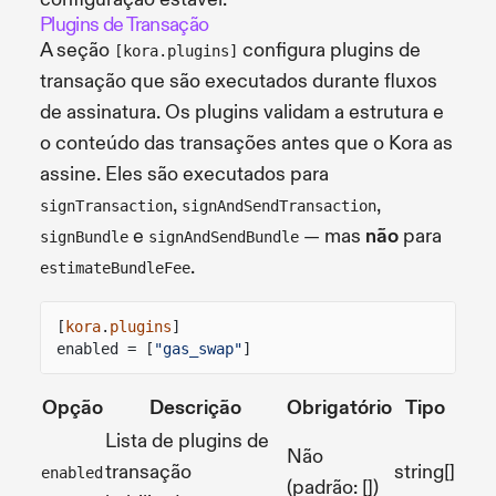
Plugins de Transação
A seção
configura plugins de
[kora.plugins]
transação que são executados durante fluxos
de assinatura. Os plugins validam a estrutura e
o conteúdo das transações antes que o Kora as
assine. Eles são executados para
,
,
signTransaction
signAndSendTransaction
e
— mas
não
para
signBundle
signAndSendBundle
.
estimateBundleFee
[
kora
.
plugins
]
enabled = [
"gas_swap"
]
Opção
Descrição
Obrigatório
Tipo
Lista de plugins de
Não
transação
string[]
enabled
(padrão: [])