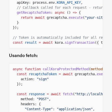
apiKey: process.env.
KORA_API_KEY
,
// Callback called for each request - return fr
getRecaptchaToken
:
async
()
=>
{
return await
grecaptcha.
execute
(
"your-site-ke
}
});
// Token is automatically included for all reques
const
result
= await
kora.
signTransaction
({ trans
Usando fetch:
async function
callKoraProtectedMethod
(
method
,
pa
const
recaptchaToken
= await
grecaptcha.
execute
action:
"sign"
});
const
response
= await
fetch
(
"http://localhost:
method:
"POST"
,
headers: {
"Content-Type"
:
"application/json"
,