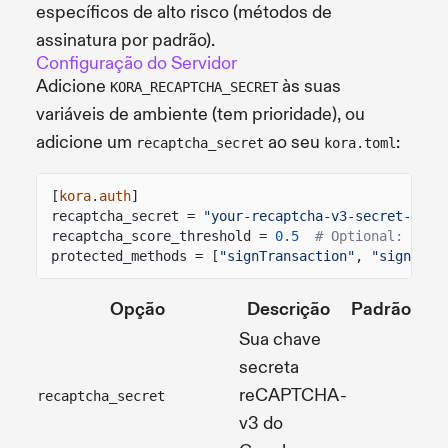
específicos de alto risco (métodos de
assinatura por padrão).
Configuração do Servidor
Adicione
às suas
KORA_RECAPTCHA_SECRET
variáveis de ambiente (tem prioridade), ou
adicione um
ao seu
:
recaptcha_secret
kora.toml
[
kora
.
auth
]
recaptcha_secret =
"your-recaptcha-v3-secret-key"
recaptcha_score_threshold =
0.5
# Optional: 0.0-
protected_methods = [
"signTransaction"
,
"signAndS
Opção
Descrição
Padrão
Sua chave
secreta
reCAPTCHA
-
recaptcha_secret
v3 do