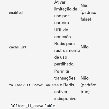
Ativar
Não
limitação de
(padrão:
bo
enabled
uso por
false)
carteira
URL de
conexão
Redis para
Não
st
cache_url
rastreamento
de uso
partilhado
Permitir
transações
Não
se o Redis
(padrão:
bo
fallback_if_unavailable
estiver
true)
indisponível
fallback_if_unavailable