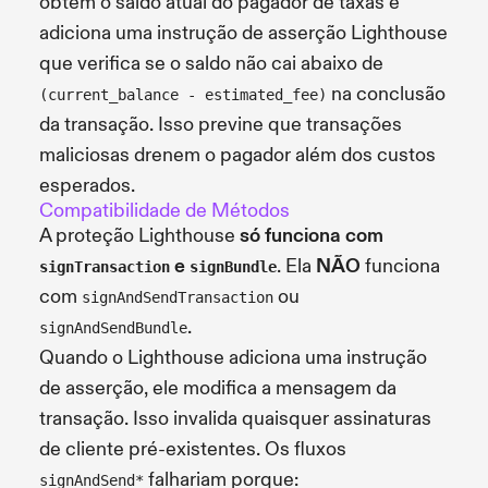
obtém o saldo atual do pagador de taxas e
adiciona uma instrução de asserção Lighthouse
que verifica se o saldo não cai abaixo de
na conclusão
(current_balance - estimated_fee)
da transação. Isso previne que transações
maliciosas drenem o pagador além dos custos
esperados.
Compatibilidade de Métodos
A proteção Lighthouse
só funciona com
e
. Ela
NÃO
funciona
signTransaction
signBundle
com
ou
signAndSendTransaction
.
signAndSendBundle
Quando o Lighthouse adiciona uma instrução
de asserção, ele modifica a mensagem da
transação. Isso invalida quaisquer assinaturas
de cliente pré-existentes. Os fluxos
falhariam porque:
signAndSend*