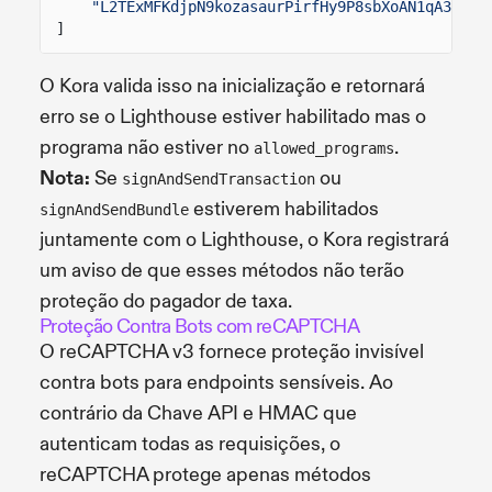
"L2TExMFKdjpN9kozasaurPirfHy9P8sbXoAN1qA3S95"
]
O Kora valida isso na inicialização e retornará
erro se o Lighthouse estiver habilitado mas o
programa não estiver no
.
allowed_programs
Nota:
Se
ou
signAndSendTransaction
estiverem habilitados
signAndSendBundle
juntamente com o Lighthouse, o Kora registrará
um aviso de que esses métodos não terão
proteção do pagador de taxa.
Proteção Contra Bots com reCAPTCHA
O reCAPTCHA v3 fornece proteção invisível
contra bots para endpoints sensíveis. Ao
contrário da Chave API e HMAC que
autenticam todas as requisições, o
reCAPTCHA protege apenas métodos