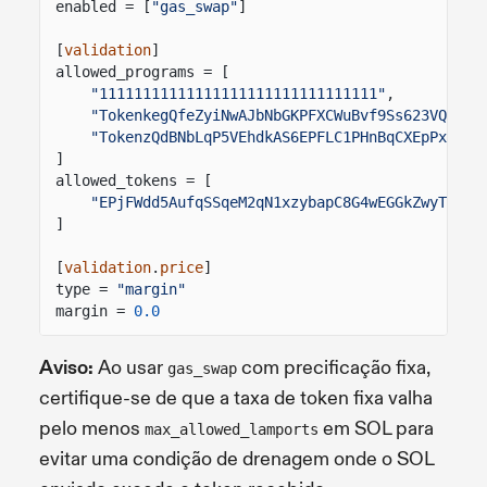
enabled = [
"gas_swap"
]
[
validation
]
allowed_programs = [
"11111111111111111111111111111111"
,
"TokenkegQfeZyiNwAJbNbGKPFXCWuBvf9Ss623VQ5DA"
"TokenzQdBNbLqP5VEhdkAS6EPFLC1PHnBqCXEpPxuEb"
]
allowed_tokens = [
"EPjFWdd5AufqSSqeM2qN1xzybapC8G4wEGGkZwyTDt1v
]
[
validation
.
price
]
type =
"margin"
margin =
0.0
Aviso:
Ao usar
com precificação fixa,
gas_swap
certifique-se de que a taxa de token fixa valha
pelo menos
em SOL para
max_allowed_lamports
evitar uma condição de drenagem onde o SOL