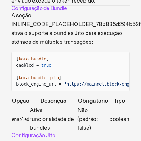
enviado excede o token recebido.
Configuração de Bundle
A seção
INLINE_CODE_PLACEHOLDER_78b835d294b52
ativa o suporte a bundles Jito para execução
atômica de múltiplas transações:
[
kora
.
bundle
]
enabled =
true
[
kora
.
bundle
.
jito
]
block_engine_url =
"https://mainnet.block-engine.
Opção
Descrição
Obrigatório
Tipo
Ativa
Não
funcionalidade de
(padrão:
boolean
enabled
bundles
false)
Configuração Jito