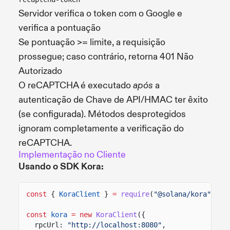
Servidor verifica o token com o Google e
verifica a pontuação
Se pontuação >= limite, a requisição
prossegue; caso contrário, retorna 401 Não
Autorizado
O reCAPTCHA é executado
a
após
autenticação de Chave de API/HMAC ter êxito
(se configurada). Métodos desprotegidos
ignoram completamente a verificação do
reCAPTCHA.
Implementação no Cliente
Usando o SDK Kora:
const
{
KoraClient
}
=
require
(
"@solana/kora"
);
const
kora
= new
KoraClient
({
rpcUrl:
"http://localhost:8080"
,