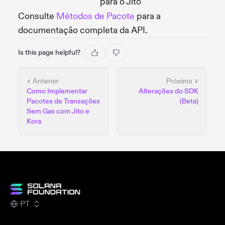
para o Jito
Consulte
Métodos de Pacote
para a
documentação completa da API.
Is this page helpful?
Anterior
Próximo
Como Implementar
Alterações do SDK
Pacotes de Transações
(Beta)
Sem Gas com Jito e
Kora
PT