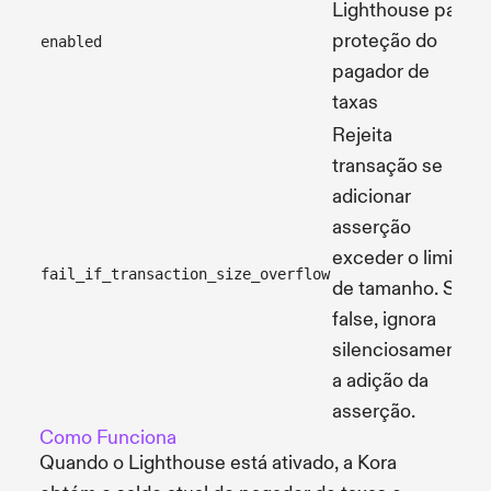
Lighthouse para
N
proteção do
(
enabled
pagador de
f
taxas
Rejeita
transação se
adicionar
asserção
N
exceder o limite
(
fail_if_transaction_size_overflow
de tamanho. Se
t
false, ignora
silenciosamente
a adição da
asserção.
Como Funciona
Quando o Lighthouse está ativado, a Kora