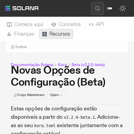
Comece aqui
Conceitos
API
Finanças
Recursos
Índice
Documentação Solana
Kora
Beta (v2.2.0-beta)
Novas Opções de
Configuração (Beta)
Copy Markdown
Open
Estas opções de configuração estão
disponíveis a partir do
. Adicione-
v2.2.0-beta.1
as ao seu
existente juntamente com a
kora.toml
configuração estável.