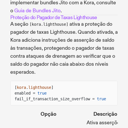
implementar bundles Jito com a Kora, consulte
o
Guia de Bundles Jito
.
Proteção do Pagador de Taxas Lighthouse
A seção
ativa a proteção do
[kora.lighthouse]
pagador de taxas Lighthouse. Quando ativada, a
Kora adiciona instruções de asserção de saldo
às transações, protegendo o pagador de taxas
contra ataques de drenagem ao verificar que o
saldo do pagador não caia abaixo dos níveis
esperados.
[
kora
.
lighthouse
]
enabled =
true
fail_if_transaction_size_overflow =
true
Opção
Descrição
O
Ativa asserções