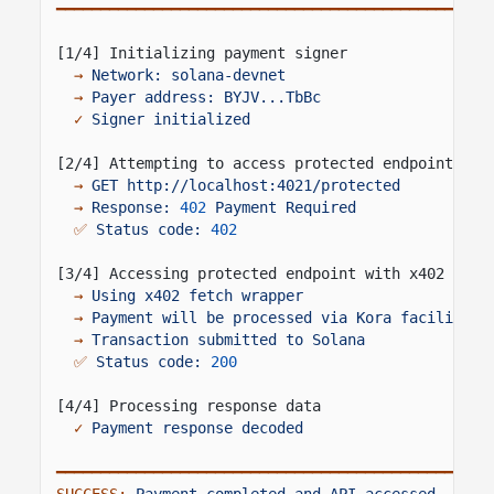
━━━━━━━━━━━━━━━━━━━━━━━━━━━━━━━━━━━━━━━━━━━━━━━━━
[1/4] Initializing payment signer
→
Network: solana-devnet
→
Payer address: BYJV...TbBc
✓
Signer initialized
[2/4] Attempting to access protected endpoint wit
→
GET http://localhost:4021/protected
→
Response:
402
Payment Required
✅
Status code:
402
[3/4] Accessing protected endpoint with x402 paym
→
Using x402 fetch wrapper
→
Payment will be processed via Kora facilitato
→
Transaction submitted to Solana
✅
Status code:
200
[4/4] Processing response data
✓
Payment response decoded
━━━━━━━━━━━━━━━━━━━━━━━━━━━━━━━━━━━━━━━━━━━━━━━━━
SUCCESS:
Payment completed and API accessed