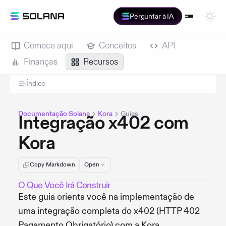
Perguntar à IA
Comece aqui
Conceitos
API
Finanças
Recursos
Índice
Documentação Solana
Kora
Guias
Integração x402 com
Kora
Copy Markdown
Open
O Que Você Irá Construir
Este guia orienta você na implementação de
uma integração completa do x402 (HTTP 402
Pagamento Obrigatório) com a Kora,