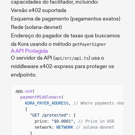
capacidades do facilitador, incluindo:
Versão x402 suportada
Esquema de pagamento (pagamentos exatos)
Rede (solana-devnet)
Endereço do pagador de taxas que buscamos
da Kora usando o método
getPayerSigner
A API Protegida
O servidor da API (
) usa o
api/src/api.ts
middleware x402-express para proteger os
endpoints:
app.
use
(
paymentMiddleware
(
KORA_PAYER_ADDRESS
,
// Where payments should 
{
"GET /protected"
: {
price:
"$0.0001"
,
// Price in USD
network:
NETWORK
// solana-devnet
}