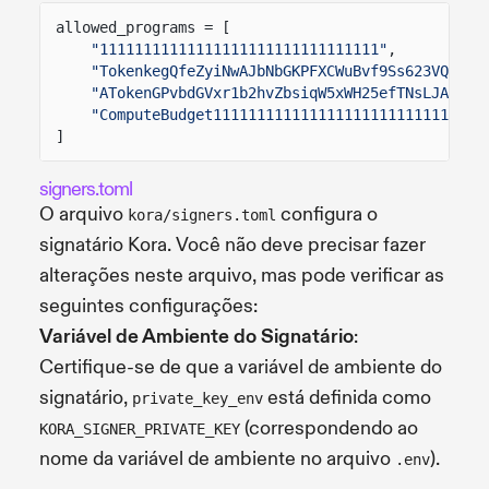
allowed_programs = [
"11111111111111111111111111111111"
,
"TokenkegQfeZyiNwAJbNbGKPFXCWuBvf9Ss623VQ5DA"
"ATokenGPvbdGVxr1b2hvZbsiqW5xWH25efTNsLJA8knL
"ComputeBudget111111111111111111111111111111"
]
signers.toml
O arquivo
configura o
kora/signers.toml
signatário Kora. Você não deve precisar fazer
alterações neste arquivo, mas pode verificar as
seguintes configurações:
Variável de Ambiente do Signatário
:
Certifique-se de que a variável de ambiente do
signatário,
está definida como
private_key_env
(correspondendo ao
KORA_SIGNER_PRIVATE_KEY
nome da variável de ambiente no arquivo
).
.env