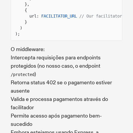
},
{
url:
FACILITATOR_URL
// Our facilitator wra
}
)
);
O middleware:
Intercepta requisições para endpoints
protegidos (no nosso caso, o endpoint
)
/protected
Retorna status 402 se o pagamento estiver
ausente
Valida e processa pagamentos através do
facilitador
Permite acesso após pagamento bem-
sucedido
Embora estejamos usando Express, a