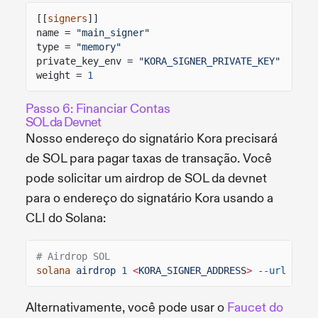
[[
signers
]]
name =
"main_signer"
type =
"memory"
private_key_env =
"KORA_SIGNER_PRIVATE_KEY"
weight =
1
Passo 6: Financiar Contas
SOL da Devnet
Nosso endereço do signatário Kora precisará
de SOL para pagar taxas de transação. Você
pode solicitar um airdrop de SOL da devnet
para o endereço do signatário Kora usando a
CLI do Solana:
# Airdrop SOL
solana
airdrop
1
<
KORA_SIGNER_ADDRES
S
>
--url
devn
Alternativamente, você pode usar o
Faucet do