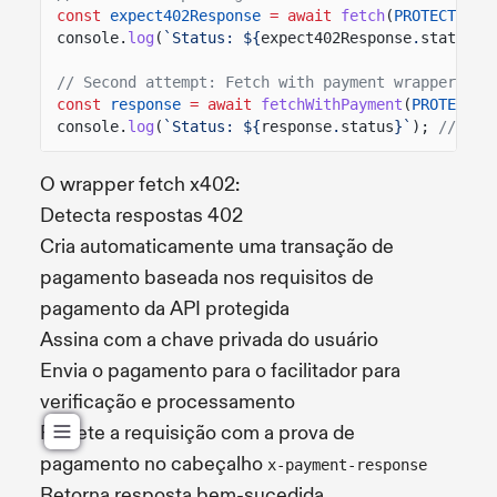
const
expect402Response
= await
fetch
(
PROTECTED_A
console.
log
(
`Status: ${
expect402Response
.
status
}`
// Second attempt: Fetch with payment wrapper (su
const
response
= await
fetchWithPayment
(
PROTECTED
console.
log
(
`Status: ${
response
.
status
}`
);
// 200
O wrapper fetch x402:
Detecta respostas 402
Cria automaticamente uma transação de
pagamento baseada nos requisitos de
pagamento da API protegida
Assina com a chave privada do usuário
Envia o pagamento para o facilitador para
verificação e processamento
Repete a requisição com a prova de
pagamento no cabeçalho
x-payment-response
Retorna resposta bem-sucedida