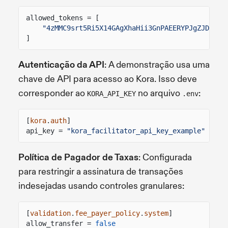
allowed_tokens = [
"4zMMC9srt5Ri5X14GAgXhaHii3GnPAEERYPJgZJDncDU
]
Autenticação da API
: A demonstração usa uma
chave de API para acesso ao Kora. Isso deve
corresponder ao
no arquivo
:
KORA_API_KEY
.env
[
kora
.
auth
]
api_key =
"kora_facilitator_api_key_example"
Política de Pagador de Taxas
: Configurada
para restringir a assinatura de transações
indesejadas usando controles granulares:
[
validation
.
fee_payer_policy
.
system
]
allow_transfer =
false