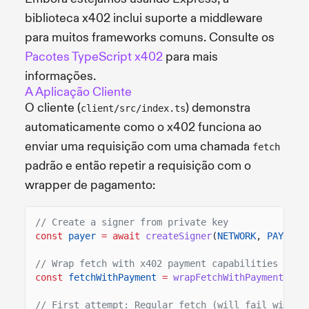
biblioteca x402 inclui suporte a middleware
para muitos frameworks comuns. Consulte os
Pacotes TypeScript x402
para mais
informações.
A Aplicação Cliente
O cliente (
) demonstra
client/src/index.ts
automaticamente como o x402 funciona ao
enviar uma requisição com uma chamada
fetch
padrão e então repetir a requisição com o
wrapper de pagamento:
// Create a signer from private key
const
payer
= await
createSigner
(
NETWORK
,
PAYER_P
// Wrap fetch with x402 payment capabilities
const
fetchWithPayment
=
wrapFetchWithPayment
(fet
// First attempt: Regular fetch (will fail with 4