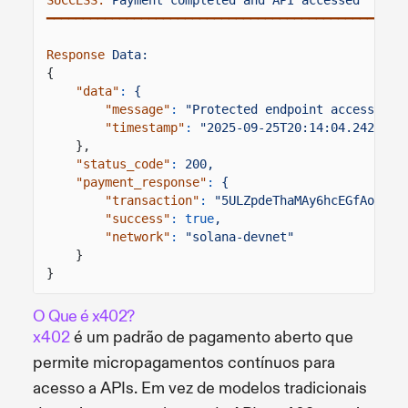
━━━━━━━━━━━━━━━━━━━━━━━━━━━━━━━━━━━━━━━━━━━━━━━━━
Response
Data:
{
"data"
:
{
"message"
:
"Protected endpoint accessed s
"timestamp"
:
"2025-09-25T20:14:04.242Z"
},
"status_code"
:
200,
"payment_response"
:
{
"transaction"
:
"5ULZpdeThaMAy6hcEGfAoMFqJ
"success"
: true
,
"network"
:
"solana-devnet"
}
}
O Que é x402?
x402
é um padrão de pagamento aberto que
permite micropagamentos contínuos para
acesso a APIs. Em vez de modelos tradicionais