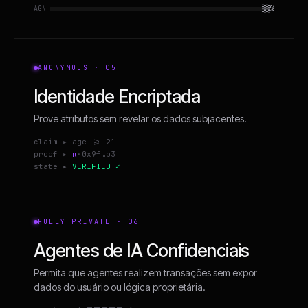
AGN
▒▒%
ANONYMOUS · 05
Identidade Encriptada
Prove atributos sem revelar os dados subjacentes.
claim ▸ age >= 21
proof ▸
π
·0x9f…b3
state ▸
VERIFIED ✓
FULLY PRIVATE · 06
Agentes de IA Confidenciais
Permita que agentes realizem transações sem expor
dados do usuário ou lógica proprietária.