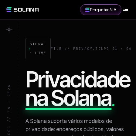
Perguntar à IA
SIGNAL
FILE // PRIVACY.SOL
PG 01 / 06
· LIVE
Privacidade
SOL · PRIVACY · DOC // 04 · 2026
na Solana
.
A Solana suporta vários modelos de
privacidade: endereços públicos, valores