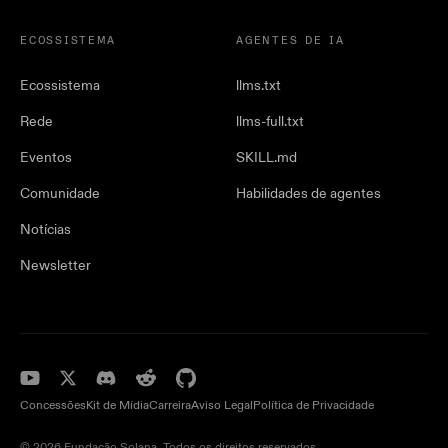
ECOSSISTEMA
AGENTES DE IA
Ecossistema
llms.txt
Rede
llms-full.txt
Eventos
SKILL.md
Comunidade
Habilidades de agentes
Notícias
Newsletter
Concessões
Kit de Mídia
Carreira
Aviso Legal
Política de Privacidade
© 2026 Fundação Solana. Todos os direitos reservados.