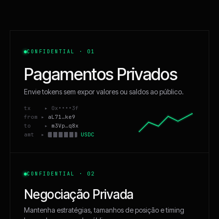
CONFIDENTIAL · 01
Pagamentos Privados
Envie tokens sem expor valores ou saldos ao público.
tx ▸ 0x••••3f
from ▸
aL71…ke9
to ▸
m3Vp…q8x
amt ▸
USDC
CONFIDENTIAL · 02
Negociação Privada
Mantenha estratégias, tamanhos de posição e timing