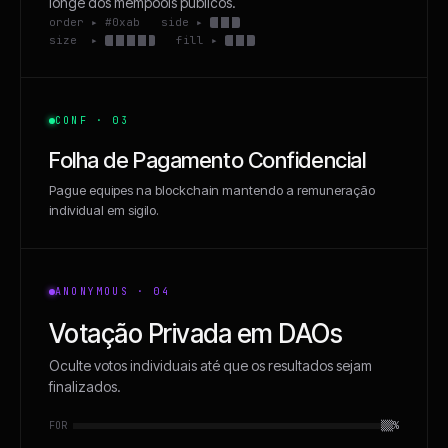
longe dos mempools públicos.
order ▸ #0xab side ▸
size ▸
fill ▸
CONF · 03
Folha de Pagamento Confidencial
Pague equipes na blockchain mantendo a remuneração
individual em sigilo.
ANONYMOUS · 04
Votação Privada em DAOs
Oculte votos individuais até que os resultados sejam
finalizados.
FOR
▒▒%