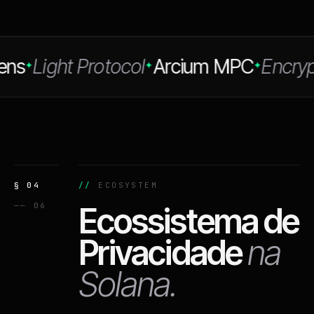
s
Light Protocol
Arcium MPC
Encrypted
✦
✦
✦
§ 04
ECOSYSTEM
—— 06
Ecossistema de
Privacidade
na
Solana.