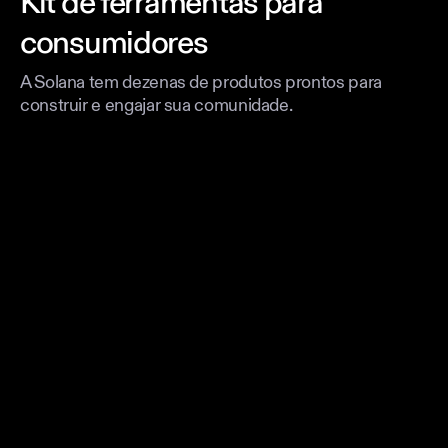
Kit de ferramentas para
consumidores
A Solana tem dezenas de produtos prontos para
construir e engajar sua comunidade.
Lance seu token
Lance e alcance milhões de usuários DeFi
Helio
Ferramentas de pagamento seguras e poderosas para
comunidades
Royalties aplicados
Por Metaplex