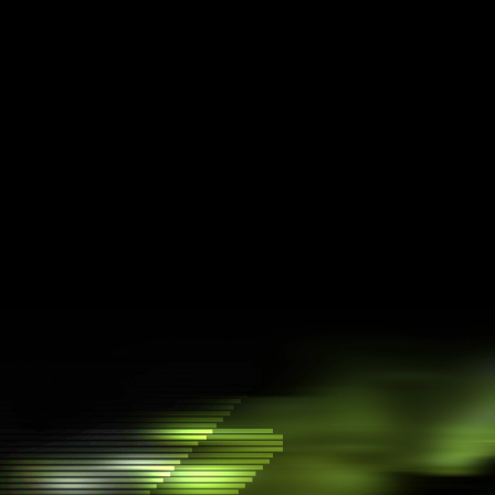
API para transações
Integre facilmente transações complexas em sua
aplicação por Dialect
NFTs comprimidos
Distribua colecionáveis em escala massiva
Matrica
Controle de acesso por token e gerencie sua
comunidade no Discord