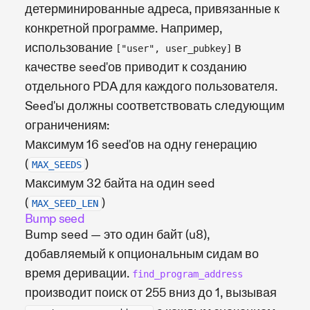
детерминированные адреса, привязанные к
конкретной программе. Например,
использование
в
["user", user_pubkey]
качестве seed'ов приводит к созданию
отдельного PDA для каждого пользователя.
Seed'ы должны соответствовать следующим
ограничениям:
Максимум 16 seed'ов на одну генерацию
(
)
MAX_SEEDS
Максимум 32 байта на один seed
(
)
MAX_SEED_LEN
Bump seed
Bump seed — это один байт (u8),
добавляемый к опциональным сидам во
время деривации.
find_program_address
производит поиск от 255 вниз до 1, вызывая