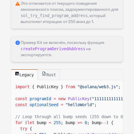
Это отличается от текущего поведения
канонического поиска, задокументированного для
sol_try_find_program_address
, который
выполняет итерацию от 255 вниз до 1.
Пример Kit не включён, поскольку функция
createProgramDerivedAddress
не
экспортируется.
Legacy
Rust
import
{ PublicKey }
from
"@solana/web3.js"
;
const
programId
= new
PublicKey
(
"1111111111111111
const
optionalSeed
=
"helloWorld"
;
// Loop through all bump seeds (255 down to 0)
for
(
let
bump
=
255
; bump
>=
0
; bump
--
) {
try
{