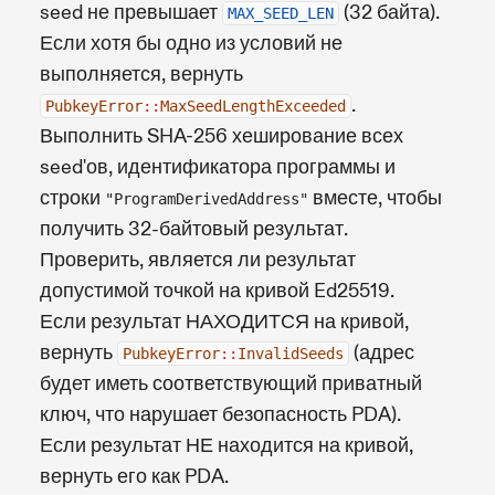
seed не превышает
(32 байта).
MAX_SEED_LEN
Если хотя бы одно из условий не
выполняется, вернуть
.
PubkeyError
::
MaxSeedLengthExceeded
Выполнить SHA-256 хеширование всех
seed'ов, идентификатора программы и
строки
вместе, чтобы
"ProgramDerivedAddress"
получить 32-байтовый результат.
Проверить, является ли результат
допустимой точкой на кривой Ed25519.
Если результат НАХОДИТСЯ на кривой,
вернуть
(адрес
PubkeyError
::
InvalidSeeds
будет иметь соответствующий приватный
ключ, что нарушает безопасность PDA).
Если результат НЕ находится на кривой,
вернуть его как PDA.