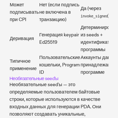
Может
Нет (если подпись
Да (через
подписывать
не включена в
)
invoke_signed
при CPI
транзакцию)
Детерминирован
Генерация keypair
из seeds +
Деривация
Ed25519
идентификатора
программы
Пользовательские
Аккаунты данных
Типичное
кошельки, Program
принадлежащие
применение
ID
программе
Необязательные seed'ы
Необязательные seed'ы — это
определяемые пользователем байтовые
строки, которые используются в качестве
входных данных для генерации PDA. Они
позволяют создавать уникальные,