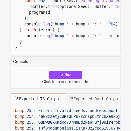
const
PDA
=
PublicKey.
createProgramAddressSyn
[Buffer.
from
(optionalSeed), Buffer.
from
([bu
programId
);
console.
log
(
"bump "
+
bump
+
": "
+
PDA
);
}
catch
(error) {
console.
log
(
"bump "
+
bump
+
": "
+
error);
}
}
Console
Run
Click to execute the code.
Expected TS Output
Expected Rust Output
bump
255: Error: Invalid seeds, address must fall
bump
254: 46GZzzetjCURsdFPb7rcnspbEMnCBXe9kpjrsZA
bump
253: GBNWBGxKmdcd7JrMnBdZke9Fumj9sir4rpbruwE
bump
252: THfBMgduMonjaNsCisKa7Qz2cBoG1VCUYHyso7U