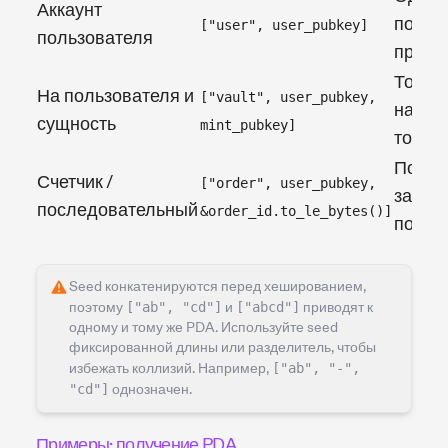
Аккаунт
польз
["user", user_pubkey]
пользователя
прогр
Токен
На пользователя и
["vault", user_pubkey,
на по
сущность
mint_pubkey]
токен
После
Счетчик /
["order", user_pubkey,
записи
последовательный
&order_id.to_le_bytes()]
польз
Seed конкатенируются перед хешированием,
поэтому
["ab", "cd"]
и
["abcd"]
приводят к
одному и тому же PDA. Используйте seed
фиксированной длины или разделитель, чтобы
избежать коллизий. Например,
["ab", "-",
"cd"]
однозначен.
Примеры: получение PDA