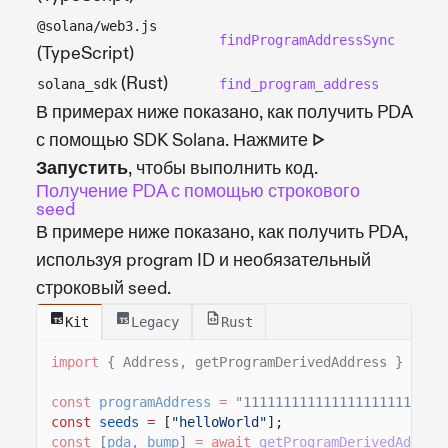
@solana/web3.js
findProgramAddressSync
(TypeScript)
(Rust)
solana_sdk
find_program_address
В примерах ниже показано, как получить PDA
с помощью SDK Solana. Нажмите
▷
Запустить
, чтобы выполнить код.
Получение PDA с помощью строкового
seed
В примере ниже показано, как получить PDA,
используя program ID и необязательный
строковый seed.
Kit
Legacy
Rust
import
{ Address, getProgramDerivedAddress }
from
const
programAddress
=
"1111111111111111111111111
const
seeds
=
[
"helloWorld"
];
const
[
pda
,
bump
]
= await
getProgramDerivedAddres