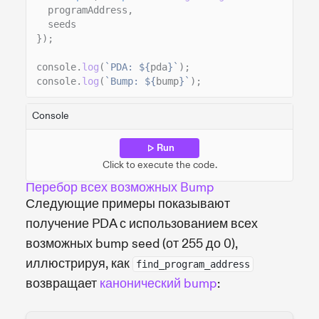
programAddress,
seeds
});
console.
log
(
`PDA: ${
pda
}`
);
console.
log
(
`Bump: ${
bump
}`
);
Console
Run
Click to execute the code.
Перебор всех возможных Bump
Следующие примеры показывают
получение PDA с использованием всех
возможных bump seed (от 255 до 0),
иллюстрируя, как
find_program_address
возвращает
канонический bump
: