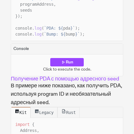
programAddress,
seeds
});
console.
log
(
`PDA: ${
pda
}`
);
console.
log
(
`Bump: ${
bump
}`
);
Console
Run
Click to execute the code.
Получение PDA с помощью адресного seed
В примере ниже показано, как получить PDA,
используя program ID и необязательный
адресный seed.
Kit
Legacy
Rust
import
{
Address,