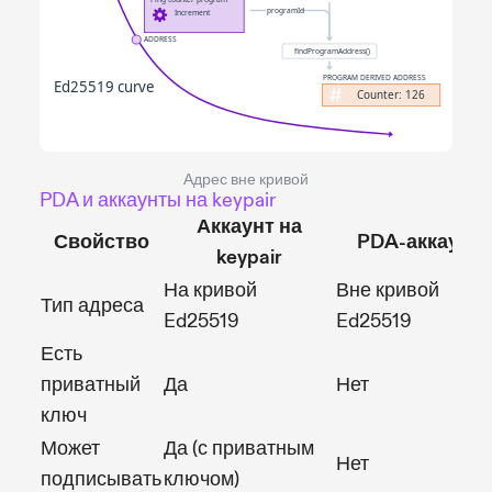
Адрес вне кривой
PDA и аккаунты на keypair
Аккаунт на
Свойство
PDA-аккаунт
keypair
На кривой
Вне кривой
Тип адреса
Ed25519
Ed25519
Есть
приватный
Да
Нет
ключ
Может
Да (с приватным
Нет
подписывать
ключом)