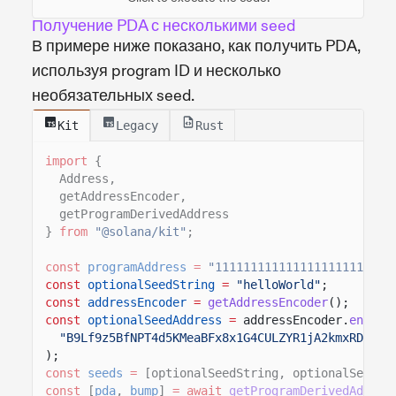
Получение PDA с несколькими seed
В примере ниже показано, как получить PDA,
используя program ID и несколько
необязательных seed.
Kit
Legacy
Rust
import
{
Address,
getAddressEncoder,
getProgramDerivedAddress
}
from
"@solana/kit"
;
const
programAddress
=
"1111111111111111111111111
const
optionalSeedString
=
"helloWorld"
;
const
addressEncoder
=
getAddressEncoder
();
const
optionalSeedAddress
=
addressEncoder.
encode
"B9Lf9z5BfNPT4d5KMeaBFx8x1G4CULZYR1jA2kmxRDka"
);
const
seeds
=
[optionalSeedString, optionalSeedAd
const
[
pda
,
bump
]
= await
getProgramDerivedAddres