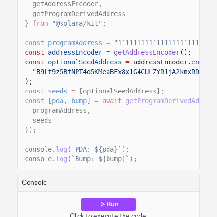
getAddressEncoder,
getProgramDerivedAddress
}
from
"@solana/kit"
;
const
programAddress
=
"1111111111111111111111111
const
addressEncoder
=
getAddressEncoder
();
const
optionalSeedAddress
=
addressEncoder.
encode
"B9Lf9z5BfNPT4d5KMeaBFx8x1G4CULZYR1jA2kmxRDka"
);
const
seeds
=
[optionalSeedAddress];
const
[
pda
,
bump
]
= await
getProgramDerivedAddres
programAddress,
seeds
});
console.
log
(
`PDA: ${
pda
}`
);
console.
log
(
`Bump: ${
bump
}`
);
Console
Run
Click to execute the code.