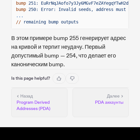
bump
251: EuRrNqJAofo7y3Jy6MGvF7eZAYegqYTwH2dnLCw
bump
250: Error: Invalid seeds, address must fall
...
//
remaining bump outputs
В этом примере bump 255 генерирует адрес
на кривой и терпит неудачу. Первый
допустимый bump — 254, что делает его
каноническим bump.
Is this page helpful?
Назад
Далее
Program Derived
PDA аккаунты
Addresses (PDA)