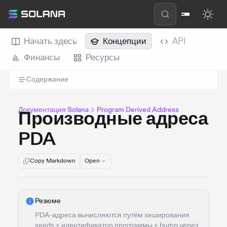
Начать здесь
Концепции
API
Финансы
Ресурсы
Содержание
Документация Solana
Program Derived Address
Производные адреса
PDA
Copy Markdown
Open
Резюме
PDA-адреса вычисляются путём хеширования
seeds + идентификатор программы + bump через