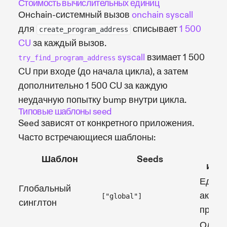
Стоимость вычислительных единиц
Онchain-системный вызов
onchain syscall
для
списывает
1 500
create_program_address
CU
за каждый вызов.
syscall
взимает 1 500
try_find_program_address
CU при входе (до начала цикла), а затем
дополнительно 1 500 CU за каждую
неудачную попытку bump внутри цикла.
Типовые шаблоны seed
Seed зависят от конкретного приложения.
Часто встречающиеся шаблоны:
С
Шаблон
Seeds
исп
Едины
Глобальный
аккаун
["global"]
синглтон
прогр
Один 