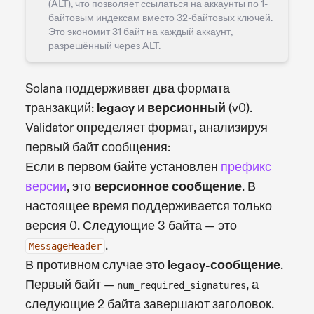
(ALT), что позволяет ссылаться на аккаунты по 1-
байтовым индексам вместо 32-байтовых ключей.
Это экономит 31 байт на каждый аккаунт,
разрешённый через ALT.
Solana поддерживает два формата
транзакций:
legacy
и
версионный
(v0).
Validator определяет формат, анализируя
первый байт сообщения:
Если в первом байте установлен
префикс
версии
, это
версионное сообщение
. В
настоящее время поддерживается только
версия 0. Следующие 3 байта — это
.
MessageHeader
В противном случае это
legacy-сообщение
.
Первый байт —
, а
num_required_signatures
следующие 2 байта завершают заголовок.