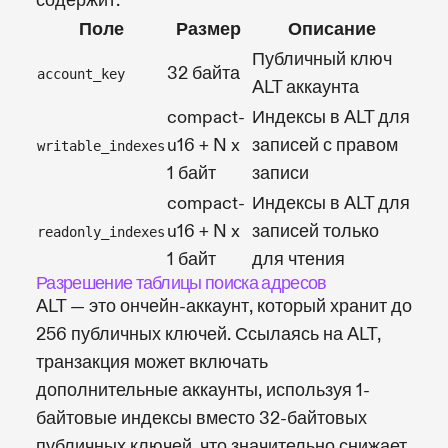
содержит:
Поле
Размер
Описание
Публичный ключ
32 байта
account_key
ALT аккаунта
compact-
Индексы в ALT для
u16 + N x
записей с правом
writable_indexes
1 байт
записи
compact-
Индексы в ALT для
u16 + N x
записей только
readonly_indexes
1 байт
для чтения
Разрешение таблицы поиска адресов
ALT — это ончейн-аккаунт, который хранит до
256 публичных ключей. Ссылаясь на ALT,
транзакция может включать
дополнительные аккаунты, используя 1-
байтовые индексы вместо 32-байтовых
публичных ключей, что значительно снижает