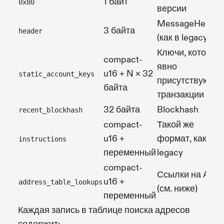
1 байт
0x80
версии
MessageHeader
3 байта
header
(как в legacy)
Ключи, которые
compact-
явно
u16 + N × 32
static_account_keys
присутствуют в
байта
транзакции
32 байта
Blockhash
recent_blockhash
compact-
Такой же
u16 +
формат, как в
instructions
переменный
legacy
compact-
Ссылки на ALT
u16 +
address_table_lookups
(см. ниже)
переменный
Каждая запись в таблице поиска адресов