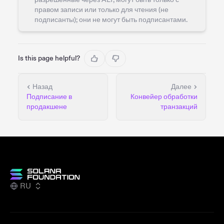
правом записи или только для чтения (не
подписанты); они не могут быть подписантами.
Is this page helpful?
Назад
Далее
Подписание в
Конвейер обработки
продакшене
транзакций
RU