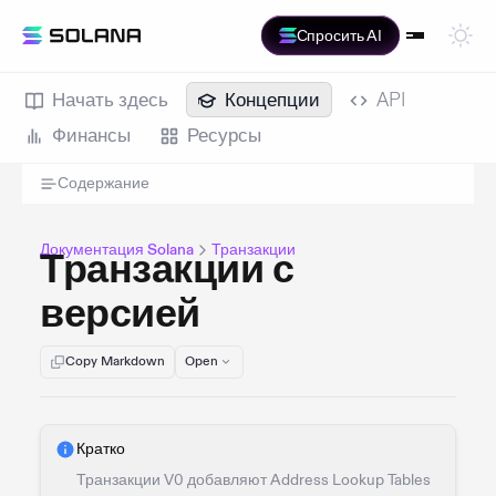
Спросить AI
Начать здесь
Концепции
API
Финансы
Ресурсы
Содержание
Документация Solana
Транзакции
Транзакции с
версией
Copy Markdown
Open
Кратко
Транзакции V0 добавляют Address Lookup Tables