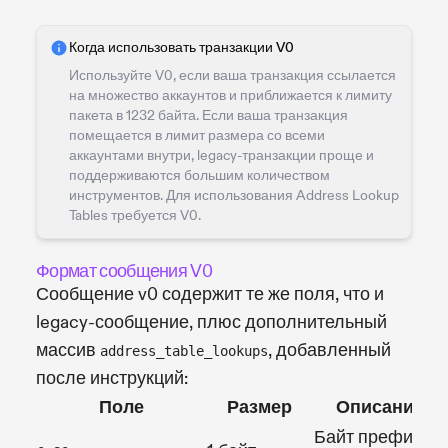
Когда использовать транзакции V0
Используйте V0, если ваша транзакция ссылается
на множество аккаунтов и приближается к лимиту
пакета в 1232 байта. Если ваша транзакция
помещается в лимит размера со всеми
аккаунтами внутри, legacy-транзакции проще и
поддерживаются большим количеством
инструментов. Для использования Address Lookup
Tables требуется V0.
Формат сообщения V0
Сообщение v0 содержит те же поля, что и
legacy-сообщение, плюс дополнительный
массив
, добавленный
address_table_lookups
после инструкций:
Поле
Размер
Описание
Байт префикса