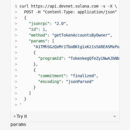
$
curl 
https://api.devnet.solana.com
 -s -X \
>
  POST -H "Content-Type: application/json" -d '
>
{
>
"jsonrpc"
:
"2.0"
,
>
"id"
:
1
,
>
"method"
:
"getTokenAccountsByOwner"
,
>
"params"
: [
>
"A1TMhSGzQxMr1TboBKtgixKz1sS6REASMxPo1qsy
>
{
>
"programId"
:
"TokenkegQfeZyiNwAJbNbGKPF
>
},
>
{
>
"commitment"
:
"finalized"
,
>
"encoding"
:
"jsonParsed"
>
}
>
]
>
}
>
'
Try it
params