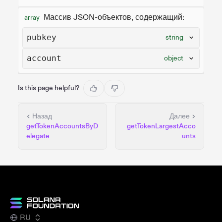
Массив JSON-объектов, содержащий:
array
pubkey
string
account
object
Is this page helpful?
Назад
Далее
getTokenAccountsByD
getTokenLargestAcco
elegate
unts
RU