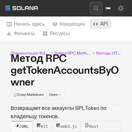
Начать здесь
Концепции
API
Финансы
Ресурсы
Документация Solana
Solana RPC Methods
Методы HTTP
Метод RPC
getTokenAccountsByO
wner
Copy Markdown
Open
Возвращает все аккаунты SPL Token по
владельцу токенов.
cURL
Kit
web3.js
Rust