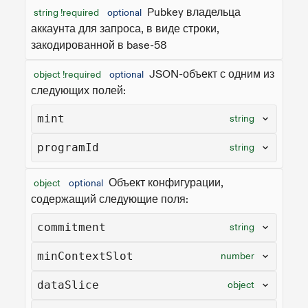
Pubkey владельца
string !required
optional
аккаунта для запроса, в виде строки,
закодированной в base-58
JSON-объект с одним из
object !required
optional
следующих полей:
mint
string
programId
string
Объект конфигурации,
object
optional
содержащий следующие поля:
commitment
string
minContextSlot
number
dataSlice
object