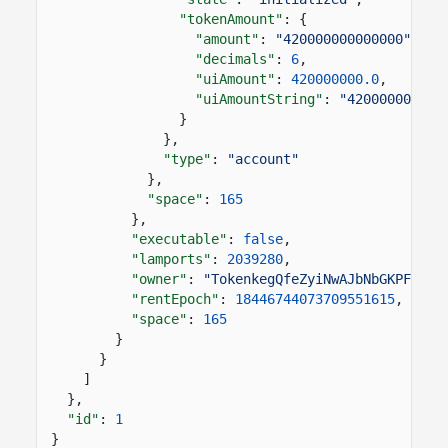
"tokenAmount"
: {
"amount"
:
"420000000000000"
,
"decimals"
:
6
,
"uiAmount"
:
420000000.0
,
"uiAmountString"
:
"420000000"
}
},
"type"
:
"account"
},
"space"
:
165
},
"executable"
:
false
,
"lamports"
:
2039280
,
"owner"
:
"TokenkegQfeZyiNwAJbNbGKPFXCWu
"rentEpoch"
:
18446744073709551615
,
"space"
:
165
}
}
]
},
"id"
:
1
}