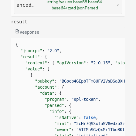
string !values base58 base64
encoding
base64+zstd jsonParsed
result
Response
{
"jsonrpc"
:
"2.0"
,
"result"
: {
"context"
: {
"apiVersion"
:
"2.0.15"
,
"slot"
:
"value"
: [
{
"pubkey"
:
"BGocb4GEpbTFm8UFV2VsDSaBXHELPf
"account"
: {
"data"
: {
"program"
:
"spl-token"
,
"parsed"
: {
"info"
: {
"isNative"
:
false
,
"mint"
:
"2cHr7QS3xfuSV8wdxo3ztuF4
"owner"
:
"A1TMhSGzQxMr1TboBKtgixK
"state"
:
"initialized"
,