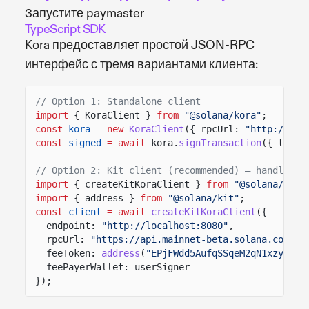
Запустите paymaster
TypeScript SDK
Kora предоставляет простой JSON-RPC
интерфейс с тремя вариантами клиента:
// Option 1: Standalone client
import
{ KoraClient }
from
"@solana/kora"
;
const
kora
= new
KoraClient
({ rpcUrl:
"http://loc
const
signed
= await
kora.
signTransaction
({ trans
// Option 2: Kit client (recommended) — handles p
import
{ createKitKoraClient }
from
"@solana/kora
import
{ address }
from
"@solana/kit"
;
const
client
= await
createKitKoraClient
({
endpoint:
"http://localhost:8080"
,
rpcUrl:
"https://api.mainnet-beta.solana.com"
,
feeToken:
address
(
"EPjFWdd5AufqSSqeM2qN1xzybapC
feePayerWallet: userSigner
});