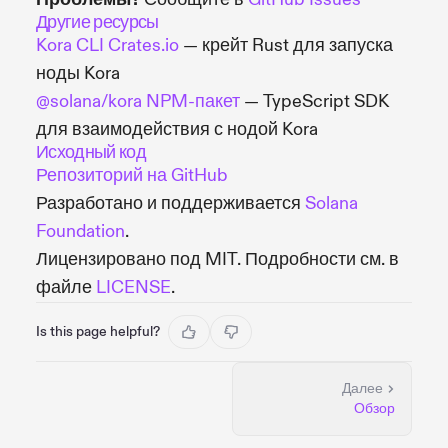
Другие ресурсы
Kora CLI Crates.io
— крейт Rust для запуска
ноды Kora
@solana/kora NPM-пакет
— TypeScript SDK
для взаимодействия с нодой Kora
Исходный код
Репозиторий на GitHub
Разработано и поддерживается
Solana
Foundation
.
Лицензировано под MIT. Подробности см. в
файле
LICENSE
.
Is this page helpful?
Далее
Обзор