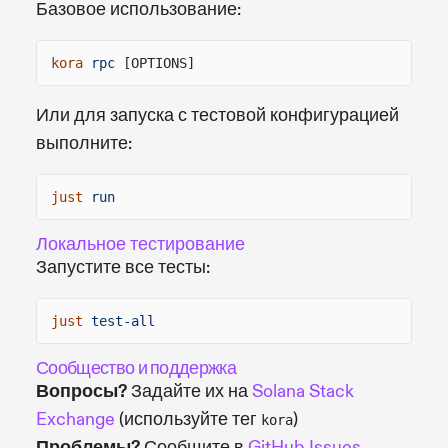
Базовое использование:
kora
rpc
[OPTIONS]
Или для запуска с тестовой конфигурацией
выполните:
just
run
Локальное тестирование
Запустите все тесты:
just
test-all
Сообщество и поддержка
Вопросы?
Задайте их на
Solana Stack
Exchange
(используйте тег
)
kora
Проблемы?
Сообщите в
GitHub Issues