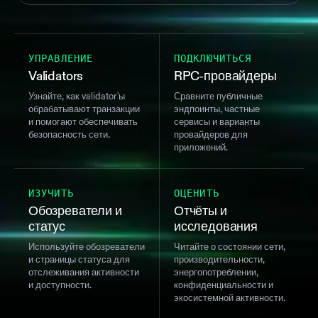
УПРАВЛЕНИЕ
ПОДКЛЮЧИТЬСЯ
Validators
RPC-провайдеры
Узнайте, как validator'ы
Сравните публичные
обрабатывают транзакции
эндпоинты, частные
и помогают обеспечивать
сервисы и варианты
безопасность сети.
провайдеров для
приложений.
ИЗУЧИТЬ
ОЦЕНИТЬ
Обозреватели и
Отчёты и
статус
исследования
Используйте обозреватели
Читайте о состоянии сети,
и страницы статуса для
производительности,
отслеживания активности
энергопотреблении,
и доступности.
конфиденциальности и
экосистемной активности.