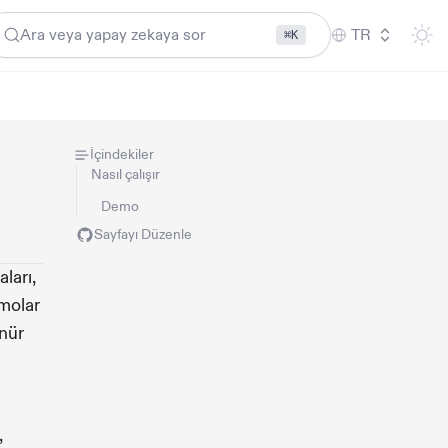
Ara veya yapay zekaya sor
TR
⌘K
İçindekiler
Nasıl çalışır
Demo
Sayfayı Düzenle
ları,
emolar
ünür
,