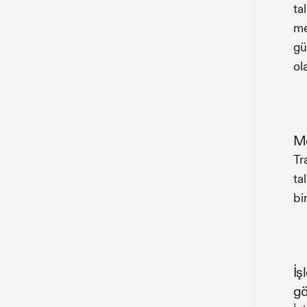
ta
me
gü
ol
Me
Tr
ta
bir
İş
gö