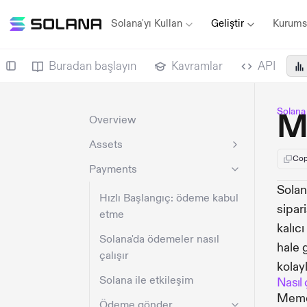
Solana'yı Kullan
Geliştir
Kurums
Buradan başlayın
Kavramlar
API
Solan
M
Overview
Assets
Cop
Payments
Solan
Hızlı Başlangıç: ödeme kabul
sipar
etme
kalıc
Solana'da ödemeler nasıl
hale 
çalışır
kolayl
Solana ile etkileşim
Nasıl ç
Memo 
Ödeme gönder