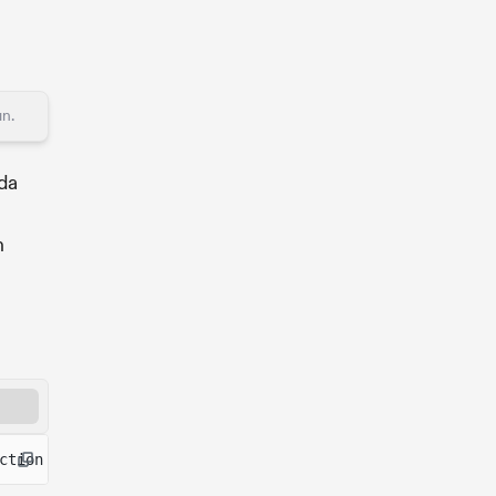
n.
 da
n
ction }
from
"@solana-program/memo"
;