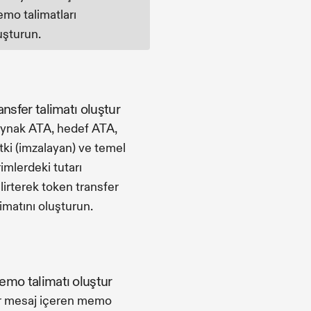
mo talimatları
uşturun.
ansfer talimatı oluştur
ynak ATA, hedef ATA,
tki (imzalayan) ve temel
rimlerdeki tutarı
lirterek token transfer
limatını oluşturun.
mo talimatı oluştur
r mesaj içeren memo