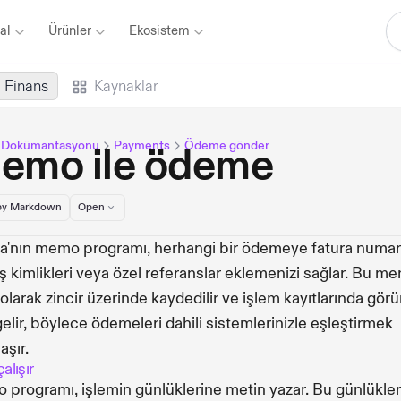
al
Ürünler
Ekosistem
Finans
Kaynaklar
a Dokümantasyonu
Payments
Ödeme gönder
emo ile ödeme
y Markdown
Open
a'nın memo programı, herhangi bir ödemeye fatura numara
iş kimlikleri veya özel referanslar eklemenizi sağlar. Bu m
ı olarak zincir üzerinde kaydedilir ve işlem kayıtlarında gör
gelir, böylece ödemeleri dahili sistemlerinizle eşleştirmek
aşır.
alışır
programı, işlemin günlüklerine metin yazar. Bu günlükler