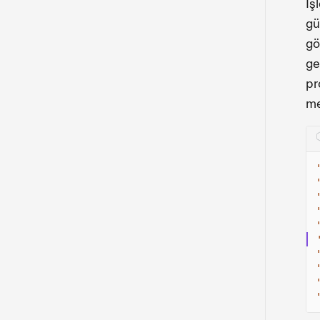
İş
gü
gö
ge
pr
me