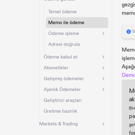
gezgi
Temel ödeme
memol
Memo ile ödeme
T
Ödeme işleme
Adresi doğrula
Memo 
Ödeme kabul et
işlem
Aşağıd
Abonelikler
Dem
Gelişmiş ödemeler
Ajanlık Ödemeler
Me
ak
Geliştirici araçları
@s
Üretime hazırlık
pa
Markets & Trading
ge
fo