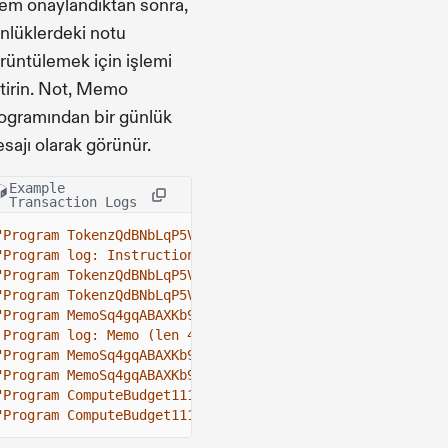
lem onaylandıktan sonra,
nlüklerdeki notu
rüntülemek için işlemi
tirin. Not, Memo
ogramından bir günlük
sajı olarak görünür.
Example
Transaction Logs
"Program TokenzQdBNbLqP5VEhdkAS6EPFLC1PHnBqCXEpPxuEb inv
"Program log: Instruction: Transfer",
"Program TokenzQdBNbLqP5VEhdkAS6EPFLC1PHnBqCXEpPxuEb con
"Program TokenzQdBNbLqP5VEhdkAS6EPFLC1PHnBqCXEpPxuEb suc
"Program MemoSq4gqABAXKb96qnH8TysNcWxMyWCqXgDLGmfcHr inv
'Program log: Memo (len 46): "Payment for services rende
"Program MemoSq4gqABAXKb96qnH8TysNcWxMyWCqXgDLGmfcHr con
"Program MemoSq4gqABAXKb96qnH8TysNcWxMyWCqXgDLGmfcHr suc
"Program ComputeBudget111111111111111111111111111111 inv
"Program ComputeBudget111111111111111111111111111111 suc