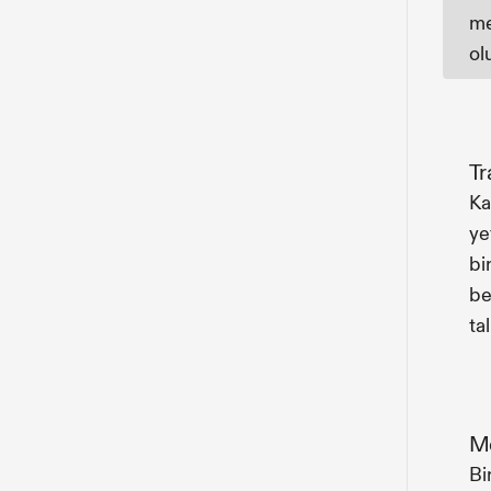
me
ol
Tr
Ka
ye
bi
be
ta
Me
Bi