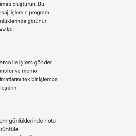
limatı oluşturun. Bu
saj, işlemin program
nlüklerinde görünür
acaktır.
mo ile işlem gönder
ansfer ve memo
limatlarını tek bir işlemde
leştirin.
lem günlüklerinde notu
rüntüle