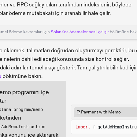
nler ve RPC sağlayıcıları tarafından indekslenir, böylece
ar ödeme mutabakatı için aranabilir hale gelir.
emel ödeme kavramları için
Solana'da ödemeler nasıl çalışır
bölümüne bakı
eklemek, talimatları doğrudan oluşturmayı gerektirir, bu
e nelerin dahil edileceği konusunda size kontrol sağlar.
aki adımlar temel akışı gösterir. Tam çalıştırılabilir kod içi
o
bölümüne bakın.
mo programını içe
tar
olana-program/memo
Payment with Memo
ketinden
tAddMemoInstruction
import
{ getAddMemoInstru
nksiyonunu içe aktararak