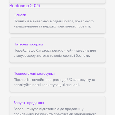
Bootcamp 2026
Основи
Почніть із ментальної моделі Solana, локального
налаштування та перших практичних проєктів.
Патерни програм
Перейдіть до багаторазових ончейн-патернів для
стану, ескроу, потоків токенів, свопів і безпеки.
Повностекові застосунки
Підключіть ончейн-програми до UX застосунку та
реалізуйте повні користувацькі сценарії.
Запуск і продакшн
Завершіть курс підготовкою до продакшну,
посиленням безпеки та практиками операційного