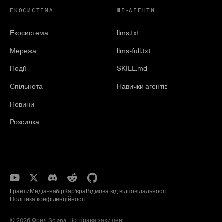
ЕКОСИСТЕМА
ШІ-АГЕНТИ
Екосистема
llms.txt
Мережа
llms-full.txt
Події
SKILL.md
Спільнота
Навички агентів
Новини
Розсилка
Гранти
Медіа-набір
Кар'єра
Відмова від відповідальності
Політика конфіденційності
© 2026 Фонд Solana. Всі права захищені.