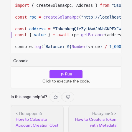
import
{ createSolanaRpc, Address }
from
"@solana
const
rpc
=
createSolanaRpc
(
"http://localhost:889
const
address
=
"TokenkegQfeZyiNwAJbNbGKPFXCWuBvf
const
{
value
}
= await
rpc.
getBalance
(address).
s
console.
log
(
`Balance: ${
Number
(
value
)
/
1_000_000
Console
Run
Click to execute the code.
Is this page helpful?
Попередній
Наступний
How to Calculate
How to Create a Token
Account Creation Cost
with Metadata