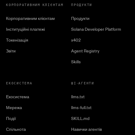
КОРПОРАТИВНИМ КЛІЄНТАМ
ПРОДУКТИ
Корпоративним клієнтам
Продукти
Інституційні платежі
Solana Developer Platform
Токенізація
x402
Звіти
Agent Registry
Skills
ЕКОСИСТЕМА
ШІ-АГЕНТИ
Екосистема
llms.txt
Мережа
llms-full.txt
Події
SKILL.md
Спільнота
Навички агентів