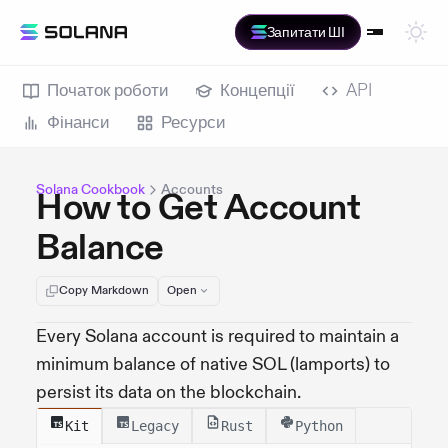
Запитати ШІ
Початок роботи
Концепції
API
Фінанси
Ресурси
Solana Cookbook
Accounts
How to Get Account
Balance
Copy Markdown
Open
Every Solana account is required to maintain a
minimum balance of native SOL (lamports) to
persist its data on the blockchain.
Kit
Legacy
Rust
Python