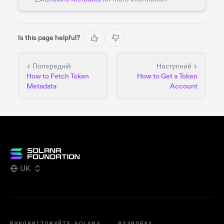
Is this page helpful?
Попередній
Наступний
How to Fetch Token
How to Get a Token
Metadata
Account
UK