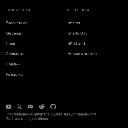
ЕКОСИСТЕМА
ШІ-АГЕНТИ
Екосистема
llms.txt
Мережа
llms-full.txt
Події
SKILL.md
Спільнота
Навички агентів
Новини
Розсилка
Гранти
Медіа-набір
Кар'єра
Відмова від відповідальності
Політика конфіденційності