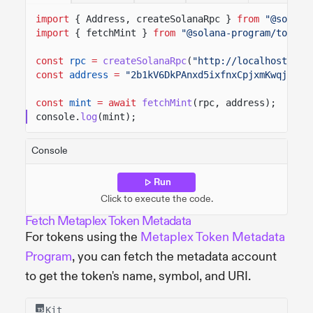
import
{ Address, createSolanaRpc }
from
"@solana
import
{ fetchMint }
from
"@solana-program/token-
const
rpc
=
createSolanaRpc
(
"http://localhost:889
const
address
=
"2b1kV6DkPAnxd5ixfnxCpjxmKwqjjaYm
const
mint
= await
fetchMint
(rpc, address);
console.
log
(mint);
Console
Run
Click to execute the code.
Fetch Metaplex Token Metadata
For tokens using the
Metaplex Token Metadata
Program
, you can fetch the metadata account
to get the token's name, symbol, and URI.
Kit