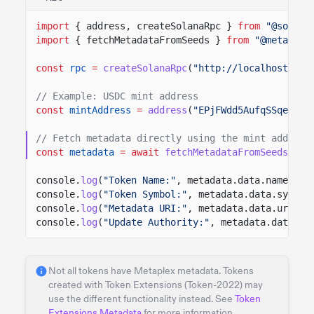
import
{ address, createSolanaRpc }
from
"@solana
import
{ fetchMetadataFromSeeds }
from
"@metaplex
const
rpc
=
createSolanaRpc
(
"http://localhost:889
// Example: USDC mint address
const
mintAddress
=
address
(
"EPjFWdd5AufqSSqeM2qN
// Fetch metadata directly using the mint address
const
metadata
= await
fetchMetadataFromSeeds
(rpc
console.
log
(
"Token Name:"
, metadata.data.name);
console.
log
(
"Token Symbol:"
, metadata.data.symbol
console.
log
(
"Metadata URI:"
, metadata.data.uri);
console.
log
(
"Update Authority:"
, metadata.data.up
Not all tokens have Metaplex metadata. Tokens
created with Token Extensions (Token-2022) may
use the different functionality instead. See
Token
Extensions Metadata
for more information.