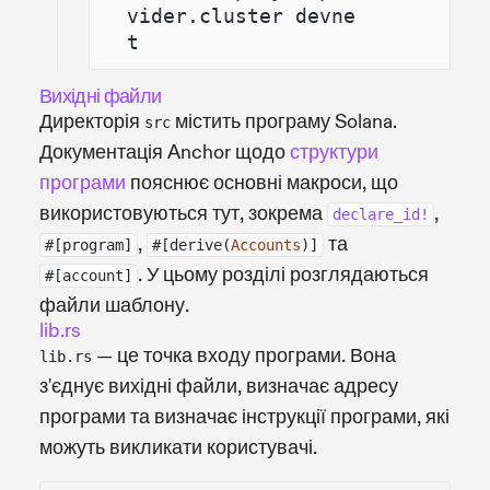
vider.cluster devne
t
Вихідні файли
Директорія
містить програму Solana.
src
Документація Anchor щодо
структури
програми
пояснює основні макроси, що
використовуються тут, зокрема
,
declare_id!
,
та
#[program]
#[derive(
Accounts
)]
. У цьому розділі розглядаються
#[account]
файли шаблону.
lib.rs
— це точка входу програми. Вона
lib.rs
з'єднує вихідні файли, визначає адресу
програми та визначає інструкції програми, які
можуть викликати користувачі.