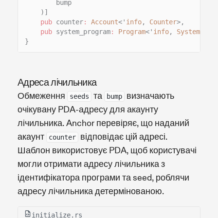
bump
)]
pub
counter
:
Account
<'
info
,
Counter
>,
pub
system_program
:
Program
<'
info
,
System
>,
}
Адреса лічильника
Обмеження
та
визначають
seeds
bump
очікувану PDA-адресу для акаунту
лічильника. Anchor перевіряє, що наданий
акаунт
відповідає цій адресі.
counter
Шаблон використовує PDA, щоб користувачі
могли отримати адресу лічильника з
ідентифікатора програми та seed, роблячи
адресу лічильника детермінованою.
initialize.rs