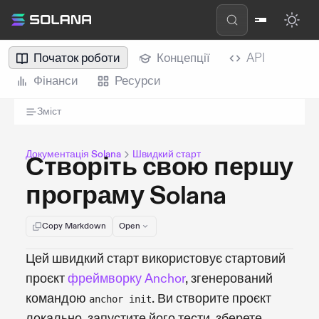
Початок роботи
Концепції
API
Фінанси
Ресурси
Зміст
Документація Solana
Швидкий старт
Створіть свою першу
програму Solana
Copy Markdown
Open
Цей швидкий старт використовує стартовий
проєкт
фреймворку Anchor
, згенерований
командою
. Ви створите проєкт
anchor init
локально, запустите його тести, зберете