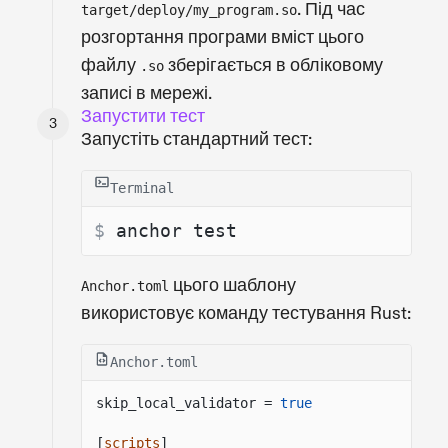
. Під час
target/deploy/my_program.so
розгортання програми вміст цього
файлу
зберігається в обліковому
.so
записі в мережі.
Запустити тест
Запустіть стандартний тест:
Terminal
$ 
anchor test
цього шаблону
Anchor.toml
використовує команду тестування Rust:
Anchor.toml
skip_local_validator =
true
[
scripts
]