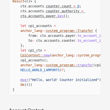
Result
<()> {
ctx
.
accounts
.
counter
.
count
=
0
;
ctx
.
accounts
.
counter
.
authority
=
ctx
.
accounts
.
payer
.
key
()
;
let
cpi_accounts
=
anchor_lang
::
system_program
::
Transfer
{
from
:
ctx
.
accounts
.
payer
.
to_account_info
(
to
:
ctx
.
accounts
.
counter
.
to_account_info
(
};
let
cpi_ctx
=
CpiContext
::
new
(
anchor_lang
::
system_program
::
cpi_accounts);
anchor_lang
::
system_program
::
transfer
(cpi_ctx
HELLO_WORLD_LAMPORTS
)
?
;
msg!
(
"Hello, world! Counter initialized"
);
Ok
(())
}