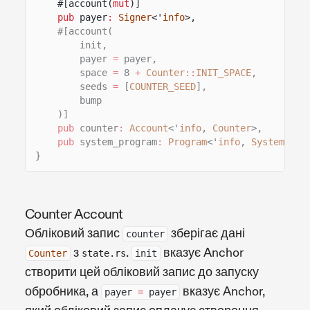
#[account(
mut
)]
pub
payer
:
Signer
<'
info
>,
#[account(
init,
payer
=
payer,
space
=
8
+
Counter
::
INIT_SPACE
,
seeds
=
[
COUNTER_SEED
],
bump
)]
pub
counter
:
Account
<'
info
,
Counter
>,
pub
system_program
:
Program
<'
info
,
System
>,
}
Counter Account
Обліковий запис
зберігає дані
counter
з
.
вказує Anchor
Counter
state.rs
init
створити цей обліковий запис до запуску
обробника, а
вказує Anchor,
payer
=
payer