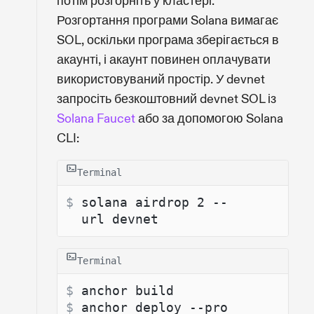
потім розгорніть у кластері.
Розгортання програми Solana вимагає
SOL, оскільки програма зберігається в
акаунті, і акаунт повинен оплачувати
використовуваний простір. У devnet
запросіть безкоштовний devnet SOL із
Solana Faucet
або за допомогою Solana
CLI:
Terminal
$ 
solana airdrop 2 --
url devnet
Terminal
$ 
anchor build
$ 
anchor deploy --pro