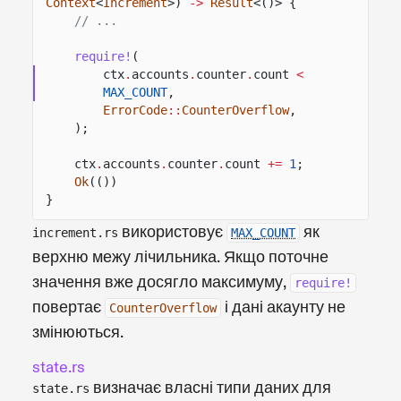
Context
<
Increment
>)
->
Result
<()> {
// ...
require!
(
ctx
.
accounts
.
counter
.
count
<
MAX_COUNT
,
ErrorCode
::
CounterOverflow
,
);
ctx
.
accounts
.
counter
.
count
+=
1
;
Ok
(())
}
використовує
як
increment.rs
MAX_COUNT
верхню межу лічильника. Якщо поточне
значення вже досягло максимуму,
require!
повертає
і дані акаунту не
CounterOverflow
змінюються.
state.rs
визначає власні типи даних для
state.rs