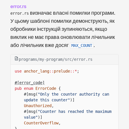
error.rs
визначає власні помилки програми.
error.rs
У цьому шаблоні помилки демонструють, як
обробники інструкцій зупиняються, якщо
виклик не має права оновлювати лічильник
або лічильник вже досяг
.
MAX_COUNT
programs/my-program/src/error.rs
use
anchor_lang
::
prelude
::*
;
#[error_code]
pub enum
ErrorCode
{
#[msg(
"Only the counter authority can 
update this counter"
)]
Unauthorized
,
#[msg(
"Counter has reached the maximum 
value"
)]
CounterOverflow
,
}