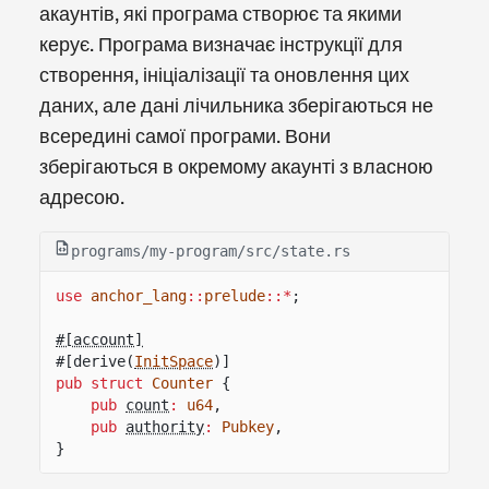
акаунтів, які програма створює та якими
керує. Програма визначає інструкції для
створення, ініціалізації та оновлення цих
даних, але дані лічильника зберігаються не
всередині самої програми. Вони
зберігаються в окремому акаунті з власною
адресою.
programs/my-program/src/state.rs
use
anchor_lang
::
prelude
::*
;
#[account]
#[derive(
InitSpace
)]
pub struct
Counter
{
pub
count
:
u64
,
pub
authority
:
Pubkey
,
}