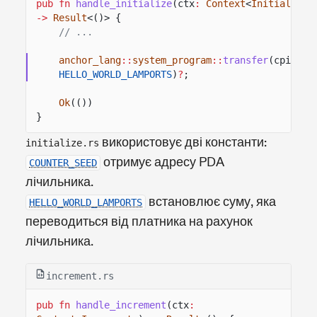
pub fn
handle_initialize
(ctx
:
Context
<
Initialize
>
->
Result
<()> {
// ...
anchor_lang
::
system_program
::
transfer
(cpi_ctx
HELLO_WORLD_LAMPORTS
)
?
;
Ok
(())
}
використовує дві константи:
initialize.rs
отримує адресу PDA
COUNTER_SEED
лічильника.
встановлює суму, яка
HELLO_WORLD_LAMPORTS
переводиться від платника на рахунок
лічильника.
increment.rs
pub fn
handle_increment
(ctx
: