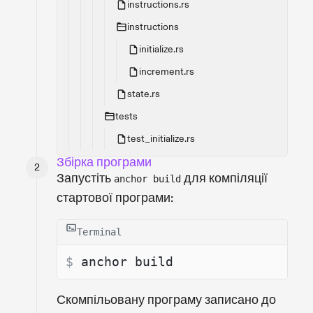
instructions.rs
instructions
initialize.rs
increment.rs
state.rs
tests
test_initialize.rs
Збірка програми
Запустіть
для компіляції
anchor build
стартової програми:
Terminal
$ 
anchor build
Скомпільовану програму записано до