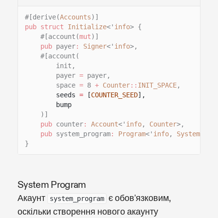
#[derive(
Accounts
)]
pub struct
Initialize
<'
info
> {
#[account(
mut
)]
pub
payer
:
Signer
<'
info
>,
#[account(
init,
payer
=
payer,
space
=
8
+
Counter
::
INIT_SPACE
,
seeds
=
[
COUNTER_SEED
],
bump
)]
pub
counter
:
Account
<'
info
,
Counter
>,
pub
system_program
:
Program
<'
info
,
System
>,
}
System Program
Акаунт
є обов'язковим,
system_program
оскільки створення нового акаунту