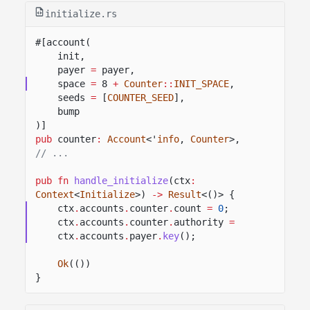
initialize.rs
#[account(
init,
payer
=
payer,
space
=
8
+
Counter
::
INIT_SPACE
,
seeds
=
[
COUNTER_SEED
],
bump
)]
pub
counter
:
Account
<'
info
,
Counter
>,
// ...
pub fn
handle_initialize
(ctx
:
Context
<
Initialize
>)
->
Result
<()> {
ctx
.
accounts
.
counter
.
count
=
0
;
ctx
.
accounts
.
counter
.
authority
=
ctx
.
accounts
.
payer
.
key
();
Ok
(())
}