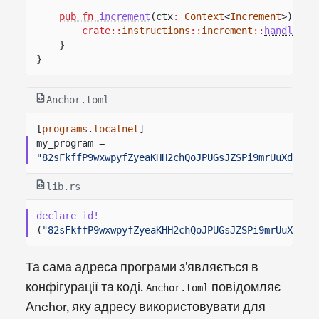
pub fn
increment
(ctx
:
Context
<
Increment
>)
->
crate::
instructions
::
increment
::
handle_in
}
}
Anchor.toml
[
programs
.
localnet
]
my_program =
"82sFkffP9wxwpyfZyeaKHH2chQoJPUGsJZSPi9mrUuXd"
lib.rs
declare_id!
(
"82sFkffP9wxwpyfZyeaKHH2chQoJPUGsJZSPi9mrUuXd"
);
Та сама адреса програми з'являється в
конфігурації та коді.
повідомляє
Anchor.toml
Anchor, яку адресу використовувати для