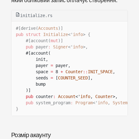
який обліковий запис оплачує створення.
initialize.rs
#[derive(
Accounts
)]
pub struct
Initialize
<'
info
> {
#[account(
mut
)]
pub
payer
:
Signer
<'
info
>,
#[account(
init,
payer
=
payer,
space
=
8
+
Counter
::
INIT_SPACE
,
seeds
=
[
COUNTER_SEED
],
bump
)]
pub
counter
:
Account
<'
info
,
Counter
>,
pub
system_program
:
Program
<'
info
,
System
>,
}
Розмір акаунту