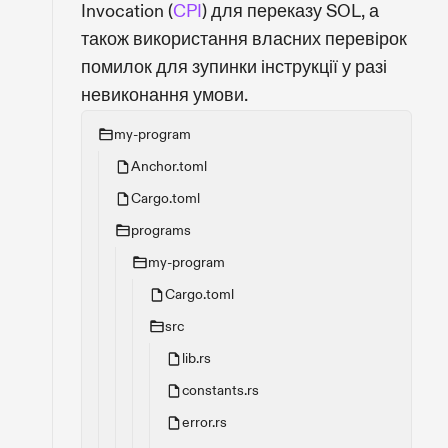
Invocation (
CPI
) для переказу SOL, а
також використання власних перевірок
помилок для зупинки інструкції у разі
невиконання умови.
my-program
Anchor.toml
Cargo.toml
programs
my-program
Cargo.toml
src
lib.rs
constants.rs
error.rs