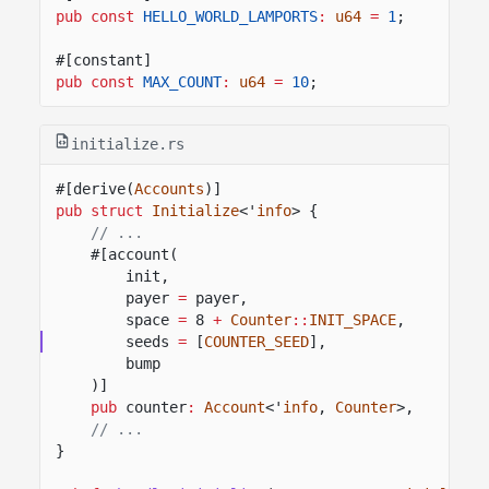
pub const
HELLO_WORLD_LAMPORTS
:
u64
=
1
;
#[constant]
pub const
MAX_COUNT
:
u64
=
10
;
initialize.rs
#[derive(
Accounts
)]
pub struct
Initialize
<'
info
> {
// ...
#[account(
init,
payer
=
payer,
space
=
8
+
Counter
::
INIT_SPACE
,
seeds
=
[
COUNTER_SEED
],
bump
)]
pub
counter
:
Account
<'
info
,
Counter
>,
// ...
}