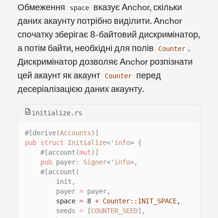
Обмеження
вказує Anchor, скільки
space
даних акаунту потрібно виділити. Anchor
спочатку зберігає 8-байтовий дискримінатор,
а потім байти, необхідні для полів
.
Counter
Дискримінатор дозволяє Anchor розпізнати
цей акаунт як акаунт
перед
Counter
десеріалізацією даних акаунту.
initialize.rs
#[derive(
Accounts
)]
pub struct
Initialize
<'
info
> {
#[account(
mut
)]
pub
payer
:
Signer
<'
info
>,
#[account(
init,
payer
=
payer,
space
=
8
+
Counter
::
INIT_SPACE
,
seeds
=
[
COUNTER_SEED
],