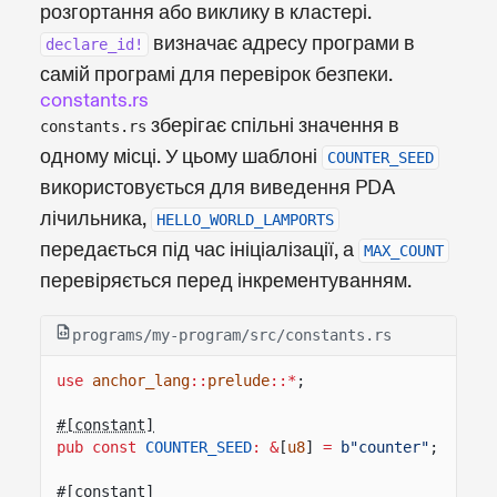
розгортання або виклику в кластері.
визначає адресу програми в
declare_id!
самій програмі для перевірок безпеки.
constants.rs
зберігає спільні значення в
constants.rs
одному місці. У цьому шаблоні
COUNTER_SEED
використовується для виведення PDA
лічильника,
HELLO_WORLD_LAMPORTS
передається під час ініціалізації, а
MAX_COUNT
перевіряється перед інкрементуванням.
programs/my-program/src/constants.rs
use
anchor_lang
::
prelude
::*
;
#[constant]
pub const
COUNTER_SEED
: &
[
u8
]
=
b"counter"
;
#[constant]