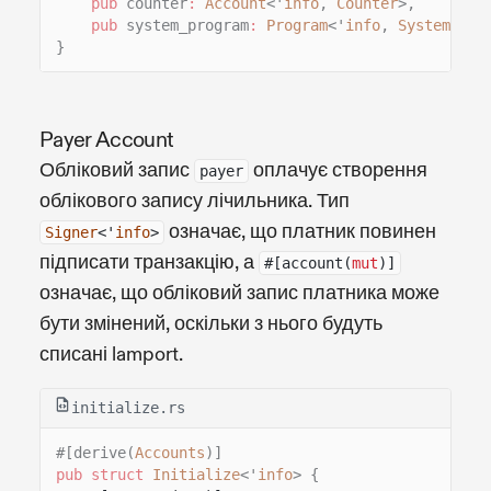
pub
counter
:
Account
<'
info
,
Counter
>,
pub
system_program
:
Program
<'
info
,
System
>,
}
Payer Account
Обліковий запис
оплачує створення
payer
облікового запису лічильника. Тип
означає, що платник повинен
Signer
<'
info
>
підписати транзакцію, а
#[account(
mut
)]
означає, що обліковий запис платника може
бути змінений, оскільки з нього будуть
списані lamport.
initialize.rs
#[derive(
Accounts
)]
pub struct
Initialize
<'
info
> {