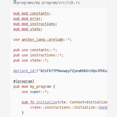
programs/my-program/src/lib.rs
pub mod
constants
;
pub mod
error
;
pub mod
instructions
;
pub mod
state
;
use
anchor_lang
::
prelude
::*
;
pub use
constants
::*
;
pub use
instructions
::*
;
pub use
state
::*
;
declare_id!
(
"82sFkffP9wxwpyfZyeaKHH2chQoJPUGsJZSP
#[program]
pub mod
my_program
{
use
super
::*
;
pub fn
initialize
(ctx
:
Context
<
Initialize
>)
-
crate::
instructions
::
initialize
::
handle_i
}