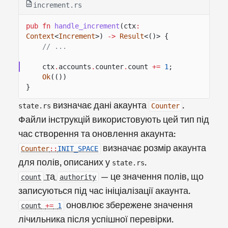
increment.rs
pub fn
handle_increment
(ctx
:
Context
<
Increment
>)
->
Result
<()> {
// ...
ctx
.
accounts
.
counter
.
count
+=
1
;
Ok
(())
}
визначає дані акаунта
.
state.rs
Counter
Файли інструкцій використовують цей тип під
час створення та оновлення акаунта:
визначає розмір акаунта
Counter
::
INIT_SPACE
для полів, описаних у
.
state.rs
та
— це значення полів, що
count
authority
записуються під час ініціалізації акаунта.
оновлює збережене значення
count
+=
1
лічильника після успішної перевірки.