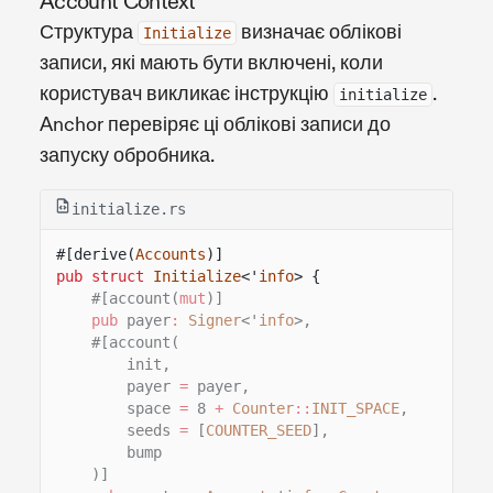
Account Context
Структура
визначає облікові
Initialize
записи, які мають бути включені, коли
користувач викликає інструкцію
.
initialize
Anchor перевіряє ці облікові записи до
запуску обробника.
initialize.rs
#[derive(
Accounts
)]
pub struct
Initialize
<'
info
> {
#[account(
mut
)]
pub
payer
:
Signer
<'
info
>,
#[account(
init,
payer
=
payer,
space
=
8
+
Counter
::
INIT_SPACE
,
seeds
=
[
COUNTER_SEED
],
bump
)]