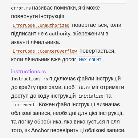
називає помилки, які може
error.rs
повернути інструкція:
повертається, коли
ErrorCode
::
Unauthorized
підписант не є authority, збереженим в
акаунті лічильника.
повертається,
ErrorCode
::
CounterOverflow
коли лічильник вже досяг
.
MAX_COUNT
instructions.rs
підключає файли інструкцій
instructions.rs
до крейту програми, щоб
міг отримати
lib.rs
доступ до коду інструкцій
та
initialize
. Кожен файл інструкції визначає
increment
облікові записи, необхідні для цієї інструкції,
та логіку обробника, яка виконується після
того, як Anchor перевірить ці облікові записи.