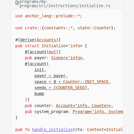
programs/my-
program/src/instructions/initialize.rs
use
anchor_lang
::
prelude
::*
;
use crate::
{
constants
::*
,
state
::
Counter
};
#[
derive(
Accounts
)
]
pub struct
Initialize
<'
info
> {
#[account(
mut
)]
pub
payer
:
Signer
<'
info
>
,
#[account(
init
,
payer
=
payer
,
space
=
8
+
Counter
::
INIT_SPACE
,
seeds
=
[
COUNTER_SEED
]
,
bump
)]
pub
counter
:
Account
<'
info
,
Counter
>
,
pub
system_program
:
Program
<'
info
,
System
>
,
}
pub fn
handle_initialize
(ctx
:
Context
<
Initialize
>