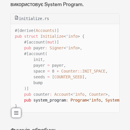
використовує System Program.
initialize.rs
#[derive(
Accounts
)]
pub struct
Initialize
<'
info
> {
#[account(
mut
)]
pub
payer
:
Signer
<'
info
>,
#[account(
init,
payer
=
payer,
space
=
8
+
Counter
::
INIT_SPACE
,
seeds
=
[
COUNTER_SEED
],
bump
)]
pub
counter
:
Account
<'
info
,
Counter
>,
pub
system_program
:
Program
<'
info
,
System
>,
}