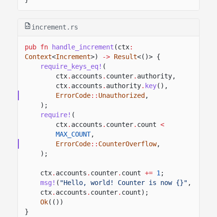
increment.rs
pub fn
handle_increment
(ctx
:
Context
<
Increment
>)
->
Result
<()> {
require_keys_eq!
(
ctx
.
accounts
.
counter
.
authority,
ctx
.
accounts
.
authority
.
key
(),
ErrorCode
::
Unauthorized
,
);
require!
(
ctx
.
accounts
.
counter
.
count
<
MAX_COUNT
,
ErrorCode
::
CounterOverflow
,
);
ctx
.
accounts
.
counter
.
count
+=
1
;
msg!
(
"Hello, world! Counter is now {}"
, 
ctx
.
accounts
.
counter
.
count);
Ok
(())
}