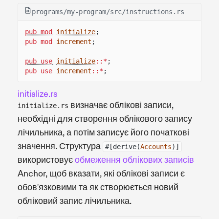
programs/my-program/src/instructions.rs
pub mod
initialize
;
pub mod
increment
;
pub use
initialize
::*
;
pub use
increment
::*
;
initialize.rs
визначає облікові записи,
initialize.rs
необхідні для створення облікового запису
лічильника, а потім записує його початкові
значення. Структура
#[derive(
Accounts
)]
використовує
обмеження облікових записів
Anchor, щоб вказати, які облікові записи є
обов'язковими та як створюється новий
обліковий запис лічильника.