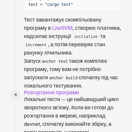
test =
"cargo test"
Тест завантажує скомпільовану
програму в
LiteSVM
, створює платника,
надсилає інструкції
та
initialize
, а потім перевіряє стан
increment
рахунку лічильника.
Запуск
також компілює
anchor test
програму, тому вам не потрібно
запускати
спочатку під час
anchor build
локального тестування.
Розгортання програми
Локальні тести — це найшвидший цикл
зворотного зв'язку. Коли ви готові до
розгортання в мережі, наприклад
devnet, спочатку виконайте збірку, а