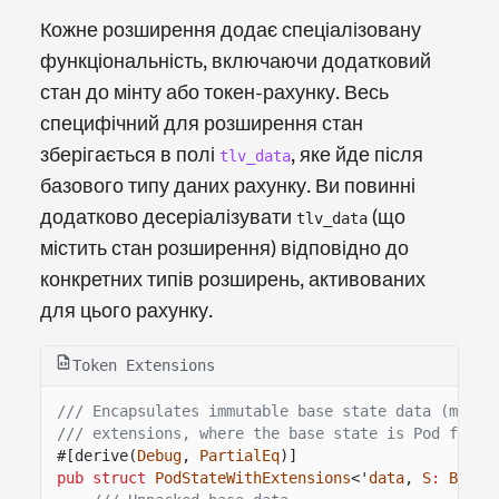
Кожне розширення додає спеціалізовану
функціональність, включаючи додатковий
стан до мінту або токен-рахунку. Весь
специфічний для розширення стан
зберігається в полі
, яке йде після
tlv_data
базового типу даних рахунку. Ви повинні
додатково десеріалізувати
(що
tlv_data
містить стан розширення) відповідно до
конкретних типів розширень, активованих
для цього рахунку.
Token Extensions
/// Encapsulates immutable base state data (mint 
/// extensions, where the base state is Pod for z
#[derive(
Debug
,
PartialEq
)]
pub struct
PodStateWithExtensions
<'
data
,
S
:
BaseS