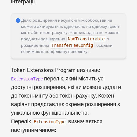
інтеграції.
Деякі розширення несумісні між собою, і ви не
можете активувати їх одночасно на одному токен-
мінті або токен-рахунку. Наприклад, ви не можете
поєднати розширення
NonTransferable
з
розширенням
TransferFeeConfig
, оскільки
вони мають конфліктну поведінку.
Token Extensions Program визначає
перелік, який містить усі
ExtensionType
доступні розширення, які ви можете додати
до токен-мінту або токен-рахунку. Кожен
варіант представляє окреме розширення з
унікальною функціональністю.
Перелік
визначається
ExtensionType
наступним чином: