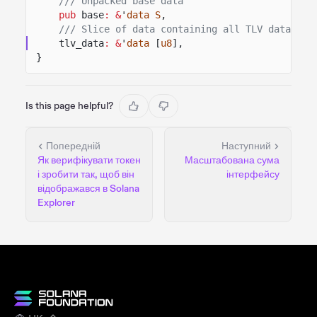
/// Unpacked base data
pub
base
: &
'
data S
,
/// Slice of data containing all TLV data, de
tlv_data
: &
'
data
[
u8
],
}
Is this page helpful?
Попередній
Наступний
Як верифікувати токен
Масштабована сума
і зробити так, щоб він
інтерфейсу
відображався в Solana
Explorer