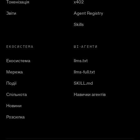
Токенізація
x402
Звіти
Agent Registry
Skills
ЕКОСИСТЕМА
ШІ-АГЕНТИ
Екосистема
llms.txt
Мережа
llms-full.txt
Події
SKILL.md
Спільнота
Навички агентів
Новини
Розсилка