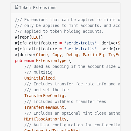
Token Extensions
/// Extensions that can be applied to mints or ac
/// only be applied to mint accounts, and account
/// applied to token holding accounts.
#[repr(
u16
)]
#[cfg_attr(feature
=
"serde-traits"
, derive(
Seria
#[cfg_attr(feature
=
"serde-traits"
, serde(rename
#[derive(
Clone
,
Copy
,
Debug
,
PartialEq
,
TryFromPr
pub enum
ExtensionType
{
/// Used as padding if the account size would
/// multisig
Uninitialized
,
/// Includes transfer fee rate info and accom
/// and set the fee
TransferFeeConfig
,
/// Includes withheld transfer fees
TransferFeeAmount
,
/// Includes an optional mint close authority
MintCloseAuthority
,
/// Auditor configuration for confidential tr
ConfidentialTransferMint
,