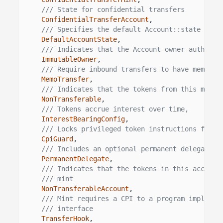
/// State for confidential transfers
ConfidentialTransferAccount
,
/// Specifies the default Account::state for 
DefaultAccountState
,
/// Indicates that the Account owner authorit
ImmutableOwner
,
/// Require inbound transfers to have memo
MemoTransfer
,
/// Indicates that the tokens from this mint 
NonTransferable
,
/// Tokens accrue interest over time,
InterestBearingConfig
,
/// Locks privileged token instructions from 
CpiGuard
,
/// Includes an optional permanent delegate
PermanentDelegate
,
/// Indicates that the tokens in this account
/// mint
NonTransferableAccount
,
/// Mint requires a CPI to a program implemen
/// interface
TransferHook
,