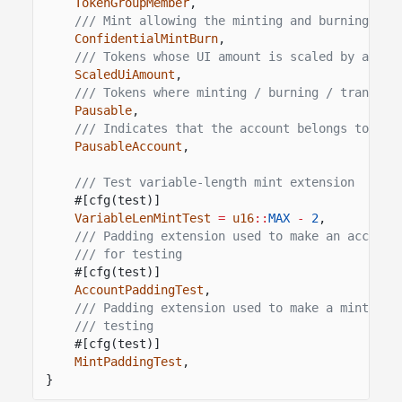
TokenGroupMember
,
/// Mint allowing the minting and burning of 
ConfidentialMintBurn
,
/// Tokens whose UI amount is scaled by a giv
ScaledUiAmount
,
/// Tokens where minting / burning / transfer
Pausable
,
/// Indicates that the account belongs to a p
PausableAccount
,
/// Test variable-length mint extension
#[cfg(test)]
VariableLenMintTest
=
u16
::
MAX
-
2
,
/// Padding extension used to make an account
/// for testing
#[cfg(test)]
AccountPaddingTest
,
/// Padding extension used to make a mint exa
/// testing
#[cfg(test)]
MintPaddingTest
,
}