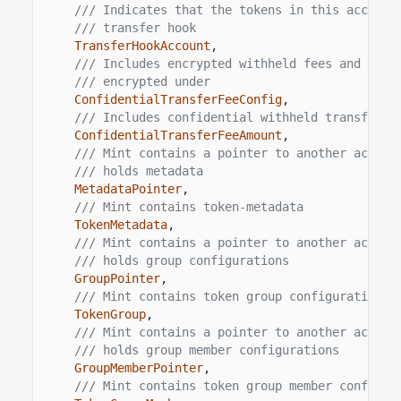
/// Indicates that the tokens in this account
/// transfer hook
TransferHookAccount
,
/// Includes encrypted withheld fees and the 
/// encrypted under
ConfidentialTransferFeeConfig
,
/// Includes confidential withheld transfer f
ConfidentialTransferFeeAmount
,
/// Mint contains a pointer to another accoun
/// holds metadata
MetadataPointer
,
/// Mint contains token-metadata
TokenMetadata
,
/// Mint contains a pointer to another accoun
/// holds group configurations
GroupPointer
,
/// Mint contains token group configurations
TokenGroup
,
/// Mint contains a pointer to another accoun
/// holds group member configurations
GroupMemberPointer
,
/// Mint contains token group member configur