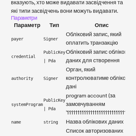
вказують, хто може видавати засвідчення та
які типи засвідчень вони можуть видавати.
Параметри
Параметр
Тип
Опис
Обліковий запис, який
payer
Signer
оплатить транзакцію
Обліковий запис облікових
PublicKey
credential
даних для створення
| Pda
Орган, який
контролюватиме облікові
authority
Signer
дані
program account (за
PublicKey
замовчуванням
systemProgram
| Pda
'11111111111111111111111111111111'
Назва облікових даних
name
string
Список авторизованих