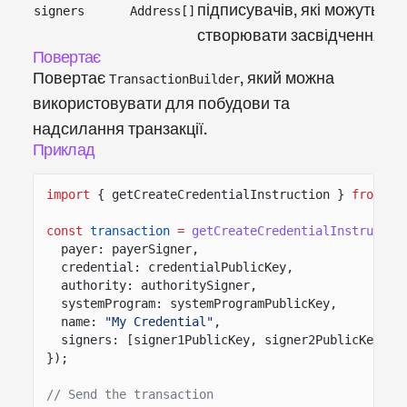
підписувачів, які можуть
signers
Address[]
створювати засвідчення
Повертає
Повертає
, який можна
TransactionBuilder
використовувати для побудови та
надсилання транзакції.
Приклад
import
{ getCreateCredentialInstruction }
from
"s
const
transaction
=
getCreateCredentialInstructio
payer: payerSigner,
credential: credentialPublicKey,
authority: authoritySigner,
systemProgram: systemProgramPublicKey,
name:
"My Credential"
,
signers: [signer1PublicKey, signer2PublicKey]
});
// Send the transaction