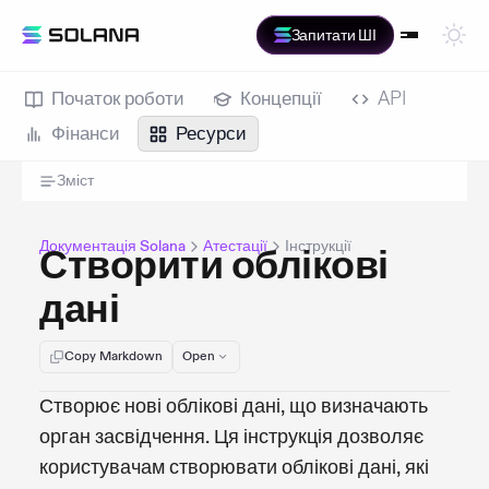
Запитати ШІ
Початок роботи
Концепції
API
Фінанси
Ресурси
Зміст
Документація Solana
Атестації
Інструкції
Створити облікові
дані
Copy Markdown
Open
Створює нові облікові дані, що визначають
орган засвідчення. Ця інструкція дозволяє
користувачам створювати облікові дані, які