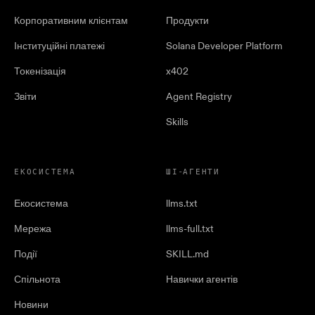
Корпоративним клієнтам
Продукти
Інституційні платежі
Solana Developer Platform
Токенізація
x402
Звіти
Agent Registry
Skills
ЕКОСИСТЕМА
ШІ-АГЕНТИ
Екосистема
llms.txt
Мережа
llms-full.txt
Події
SKILL.md
Спільнота
Навички агентів
Новини