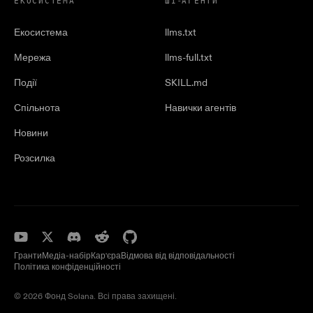
ЕКОСИСТЕМА
ШІ-АГЕНТИ
Екосистема
llms.txt
Мережа
llms-full.txt
Події
SKILL.md
Спільнота
Навички агентів
Новини
Розсилка
Гранти
Медіа-набір
Кар'єра
Відмова від відповідальності
Політика конфіденційності
© 2026 Фонд Solana. Всі права захищені.