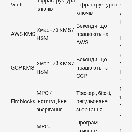
інфраструктура
Vault
інфраструктурою
керує
ключів
ключів
ауди
Ключ
Бекенди, що
Хмарний KMS /
поки
AWS KMS
працюють на
HSM
IAM 
AWS
підп
Ключ
Бекенди, що
Хмарний KMS /
поки
GCP KMS
працюють на
HSM
IAM 
GCP
підп
Руші
MPC /
Трежері, біржі,
та ро
Fireblocks
інституційне
регульоване
проц
зберігання
зберігання
затв
Програмні
MPC-
гаманці з
Підп