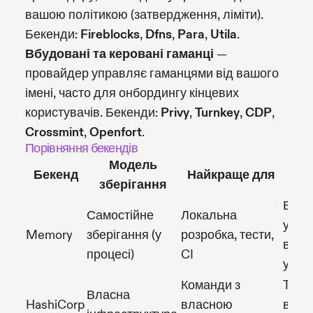
вашою політикою (затвердження, ліміти).
Бекенди:
Fireblocks
,
Dfns
,
Para
,
Utila
.
Вбудовані та керовані гаманці
—
провайдер управляє гаманцями від вашого
імені, часто для онбордингу кінцевих
користувачів. Бекенди:
Privy
,
Turnkey
,
CDP
,
Crossmint
,
Openfort
.
Порівняння бекендів
Модель
Бекенд
Найкраще для
П
зберігання
Відк
Самостійне
Локальна
у про
Memory
зберігання (у
розробка, тести,
вико
процесі)
CI
у пр
Команди з
Trans
Власна
HashiCorp
власною
ви с