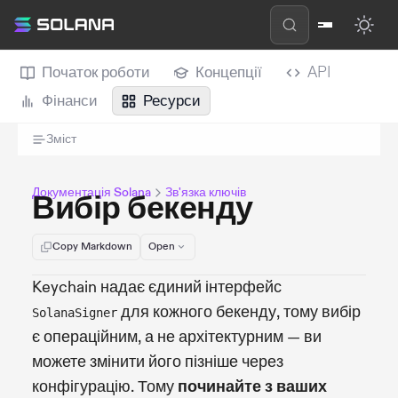
Початок роботи
Концепції
API
Фінанси
Ресурси
Зміст
Документація Solana
Зв'язка ключів
Вибір бекенду
Copy Markdown
Open
Keychain надає єдиний інтерфейс
для кожного бекенду, тому вибір
SolanaSigner
є операційним, а не архітектурним — ви
можете змінити його пізніше через
конфігурацію. Тому
починайте з ваших