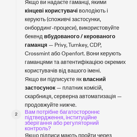
Якщо ви надаєте гаманці, якими
кінцеві користувачі
володіють і
керують (споживчі застосунки,
онбординг-процеси), використовуйте
бекенд
вбудованого / керованого
гаманця
— Privy, Turnkey, CDP,
Crossmint або Openfort. Вони керують
гаманцями та автентифікацією окремих
користувачів від вашого імені.
Якщо ви підписуєте як
власний
застосунок
— платник комісій,
скарбниця, серверна автоматизація —
продовжуйте нижче.
Вам потрібне багатостороннє
підтвердження, інституційне
зберігання або регуляторний
контроль?
Якщо підписи мають пройти через