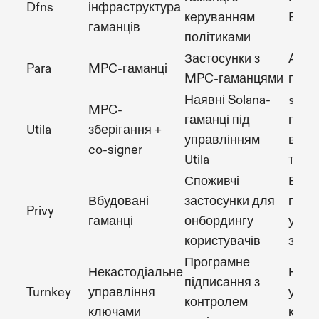
Dfns
інфраструктура
керуванням
Ed25
гаманців
політиками
Застосунки з
API к
Para
MPC-гаманці
MPC-гаманцями
гама
Наявні Solana-
signM
MPC-
гаманці під
підт
Utila
зберігання +
управлінням
ви т
co-signer
Utila
тран
Споживчі
Вбуд
Вбудовані
застосунки для
гаман
Privy
гаманці
онбордингу
упра
користувачів
заст
Програмне
Некастодіальне
Нека
підписання з
Turnkey
управління
упра
контролем
ключами
ключ