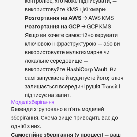
контролює, хто може підписувати, —
використовуйте KMS цієї хмари:
Розгортання на AWS
→ AWS KMS
Розгортання на GCP
→ GCP KMS
Якщо ви хочете самостійно керувати
ключовою інфраструктурою — або ви
використовуєте мультихмарне чи
локальне середовище —
використовуйте
HashiCorp Vault
. Ви
самі запускаєте й аудитуєте його; ключ
залишається всередині рушія Transit і
підписує на запит.
Моделі зберігання
Бекенди згруповано в п'ять моделей
зберігання. Схема вище приводить вас до
однієї з них.
Самостійне зберігання (у процесі)
— ваш