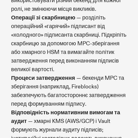
використовувати різний бекенд для кожної
ролі, не змінюючи місця викликів.
Операції зі скарбницею
— розділіть
операційний «гарячий» підписант від
«холодного» підписанта скарбниці. Підкріпіть
скарбницю за допомогою MPC-зберігання
або хмарного HSM та вимагайте політик
затвердження перед виконанням підписів
великої вартості.
Процеси затвердження
— бекенди MPC та
зберігання (наприклад, Fireblocks)
забезпечують багатостороннє затвердження
перед формуванням підпису.
Відповідність нормативним вимогам та
аудит
— хмарні KMS (AWS/GCP) і Vault
формують журнали аудиту підписів;