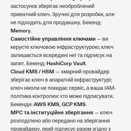
застосунок зберігає необроблений
приватний ключ. Зручно для розробки, але
не підходить для продакшну. Бекенд:
Memory
.
Самостійне управління ключами
— ви
керуєте ключовою інфраструктурою; ключ
залишається всередині неї та підписує на
запит. Бекенд:
HashiCorp Vault
.
Cloud KMS / HSM
— хмарний провайдер
зберігає ключ в апаратній інфраструктурі;
ключ ніколи не покидає сервіс, а ваша IAM-
політика контролює хто може підписувати.
Бекенди:
AWS KMS
,
GCP KMS
.
MPC та інституційне зберігання
— ключ
розподілено або передано на зберігання
провайдеру, який підписує разом згідно з