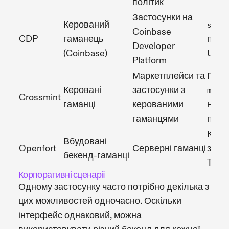
політик
Застосунки на
Керований
signM
Coinbase
CDP
гаманець
прий
Developer
(Coinbase)
UTF-
Platform
Маркетплейси та
Гама
Керовані
застосунки з
;
mpc
s
Crossmint
гаманці
керованими
не
гаманцями
підт
Ключ
Вбудовані
Openfort
Серверні гаманці
збер
бекенд-гаманці
TEE
Корпоративні сценарії
Одному застосунку часто потрібно декілька з
цих можливостей одночасно. Оскільки
інтерфейс однаковий, можна