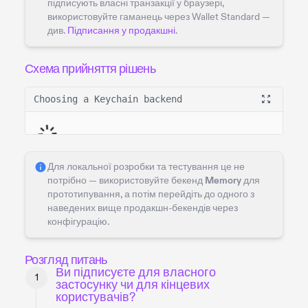
підписують власні транзакції у браузері,
використовуйте гаманець через Wallet Standard —
див.
Підписання у продакшні
.
Схема прийняття рішень
Choosing a Keychain backend
Для локальної розробки та тестування це не
потрібно — використовуйте бекенд
Memory
для
прототипування, а потім перейдіть до одного з
наведених вище продакшн-бекендів через
конфігурацію.
Розгляд питань
Ви підписуєте для власного
застосунку чи для кінцевих
користувачів?