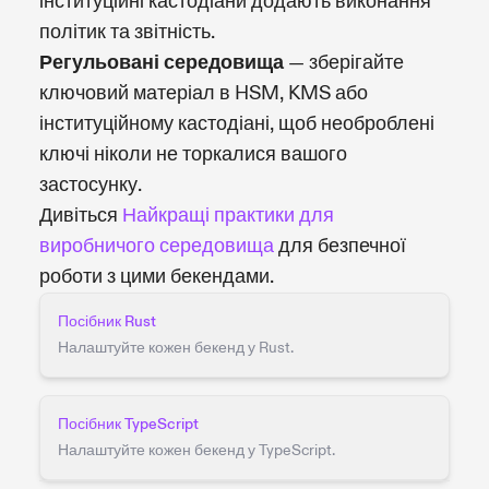
інституційні кастодіани додають виконання
політик та звітність.
Регульовані середовища
— зберігайте
ключовий матеріал в HSM, KMS або
інституційному кастодіані, щоб необроблені
ключі ніколи не торкалися вашого
застосунку.
Дивіться
Найкращі практики для
виробничого середовища
для безпечної
роботи з цими бекендами.
Посібник Rust
Налаштуйте кожен бекенд у Rust.
Посібник TypeScript
Налаштуйте кожен бекенд у TypeScript.