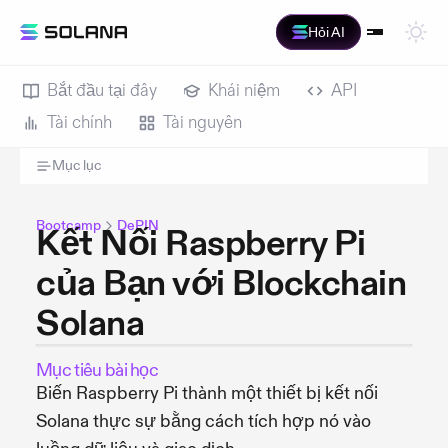
Hỏi AI
Bắt đầu tại đây
Khái niệm
API
Tài chính
Tài nguyên
Mục lục
Bootcamp
DePIN
Kết Nối Raspberry Pi
của Bạn với Blockchain
Solana
Mục tiêu bài học
Biến Raspberry Pi thành một thiết bị kết nối
Solana thực sự bằng cách tích hợp nó vào