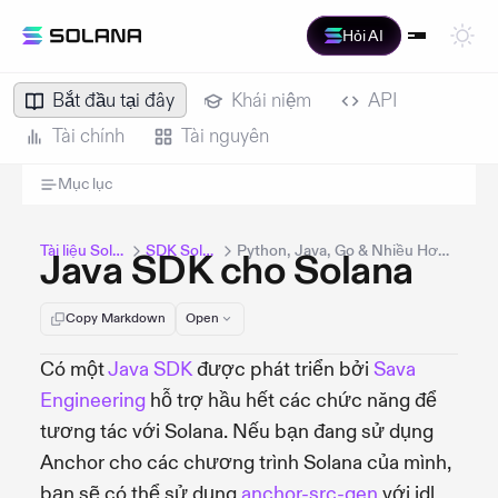
Hỏi AI
Bắt đầu tại đây
Khái niệm
API
Tài chính
Tài nguyên
Mục lục
Tài liệu Solana
SDK Solana
Python, Java, Go & Nhiều Hơn Nữa
Java SDK cho Solana
Copy Markdown
Open
Có một
Java SDK
được phát triển bởi
Sava
Engineering
hỗ trợ hầu hết các chức năng để
tương tác với Solana. Nếu bạn đang sử dụng
Anchor cho các chương trình Solana của mình,
bạn sẽ có thể sử dụng
anchor-src-gen
với idl