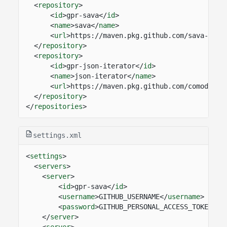
<
repository
>
<
id
>gpr-sava</
id
>
<
name
>sava</
name
>
<
url
>https://maven.pkg.github.com/sava-soft
</
repository
>
<
repository
>
<
id
>gpr-json-iterator</
id
>
<
name
>json-iterator</
name
>
<
url
>https://maven.pkg.github.com/comodal/j
</
repository
>
</
repositories
>
settings.xml
<
settings
>
<
servers
>
<
server
>
<
id
>gpr-sava</
id
>
<
username
>GITHUB_USERNAME</
username
>
<
password
>GITHUB_PERSONAL_ACCESS_TOKEN</
p
</
server
>
<
server
>