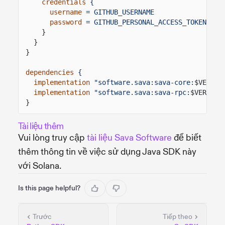
credentials
{
username
= GITHUB_USERNAME
password
= GITHUB_PERSONAL_ACCESS_TOKEN
}
}
}
dependencies
{
implementation
"software.sava:sava-core:
$VERSIO
implementation
"software.sava:sava-rpc:
$VERSION
}
Tài liệu thêm
Vui lòng truy cập
tài liệu Sava Software
để biết
thêm thông tin về việc sử dụng Java SDK này
với Solana.
Is this page helpful?
Trước
Tiếp theo