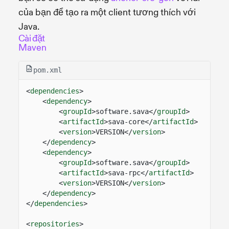
của bạn để tạo ra một client tương thích với
Java.
Cài đặt
Maven
pom.xml
<
dependencies
>
<
dependency
>
<
groupId
>software.sava</
groupId
>
<
artifactId
>sava-core</
artifactId
>
<
version
>VERSION</
version
>
</
dependency
>
<
dependency
>
<
groupId
>software.sava</
groupId
>
<
artifactId
>sava-rpc</
artifactId
>
<
version
>VERSION</
version
>
</
dependency
>
</
dependencies
>
<
repositories
>