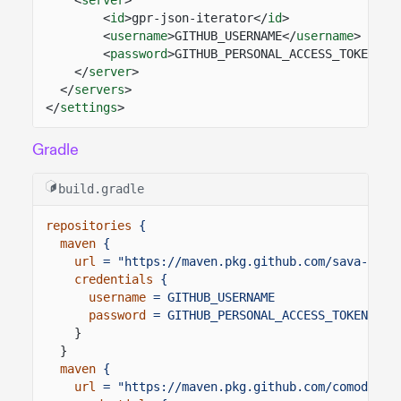
<
id
>gpr-json-iterator</
id
>
<
username
>GITHUB_USERNAME</
username
>
<
password
>GITHUB_PERSONAL_ACCESS_TOKEN</
p
</
server
>
</
servers
>
</
settings
>
Gradle
build.gradle
repositories
{
maven
{
url
= "https://maven.pkg.github.com/sava-soft
credentials
{
username
= GITHUB_USERNAME
password
= GITHUB_PERSONAL_ACCESS_TOKEN
}
}
maven
{
url
= "https://maven.pkg.github.com/comodal/j