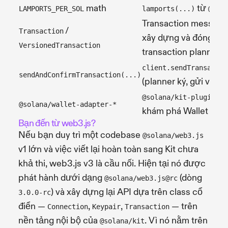
math
từ
LAMPORTS_PER_SOL
lamports(...)
@sol
Transaction messag
/
Transaction
xây dựng và đóng gói
VersionedTransaction
transaction planner
client.sendTransactio
sendAndConfirmTransaction(...)
(planner ký, gửi và x
@solana/kit-plugin-wa
@solana/wallet-adapter-*
khám phá Wallet Sta
Bạn đến từ web3.js?
Nếu bạn duy trì một codebase
@solana/web3.js
v1 lớn và việc viết lại hoàn toàn sang Kit chưa
khả thi, web3.js v3 là cầu nối. Hiện tại nó được
phát hành dưới dạng
(dòng
@solana/web3.js@rc
) và xây dựng lại API dựa trên class cổ
3.0.0-rc
điển —
,
,
— trên
Connection
Keypair
Transaction
nền tảng nội bộ của
. Vì nó nằm trên
@solana/kit