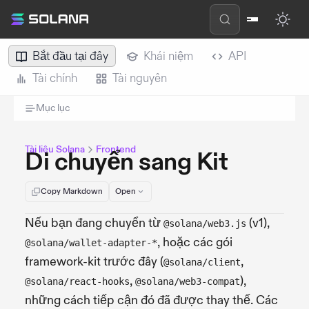
Bắt đầu tại đây
Khái niệm
API
Tài chính
Tài nguyên
Mục lục
Tài liệu Solana
Frontend
Di chuyển sang Kit
Copy Markdown
Open
Nếu bạn đang chuyển từ
(v1),
@solana/web3.js
, hoặc các gói
@solana/wallet-adapter-*
framework-kit trước đây (
,
@solana/client
,
),
@solana/react-hooks
@solana/web3-compat
những cách tiếp cận đó đã được thay thế. Các