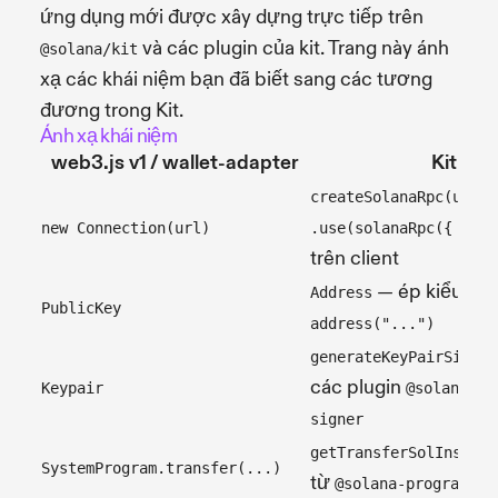
ứng dụng mới được xây dựng trực tiếp trên
và các plugin của kit. Trang này ánh
@solana/kit
xạ các khái niệm bạn đã biết sang các tương
đương trong Kit.
Ánh xạ khái niệm
web3.js v1 / wallet-adapter
Kit
,
createSolanaRpc(url)
new Connection(url)
.use(solanaRpc({ rpcU
trên client
— ép kiểu ch
Address
PublicKey
address("...")
generateKeyPairSigner
các plugin
Keypair
@solana/ki
signer
getTransferSolInstruc
SystemProgram.transfer(...)
từ
@solana-program/sy