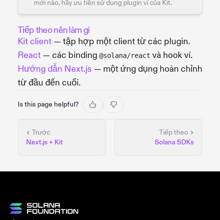
mới nào, hãy ưu tiên sử dụng plugin ví của Kit.
Tiếp theo nên làm gì
Kit client
— tập hợp một client từ các plugin.
React
— các binding
và hook ví.
@solana/react
Hướng dẫn Next.js
— một ứng dụng hoàn chỉnh
từ đầu đến cuối.
Is this page helpful?
Trước
Tiếp theo
Next.js + Kit
Solana SDKs