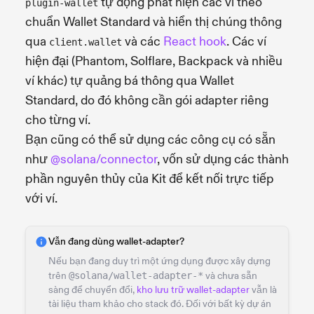
tự động phát hiện các ví theo
plugin-wallet
chuẩn Wallet Standard và hiển thị chúng thông
qua
và các
React hook
. Các ví
client.wallet
hiện đại (Phantom, Solflare, Backpack và nhiều
ví khác) tự quảng bá thông qua Wallet
Standard, do đó không cần gói adapter riêng
cho từng ví.
Bạn cũng có thể sử dụng các công cụ có sẵn
như
@solana/connector
, vốn sử dụng các thành
phần nguyên thủy của Kit để kết nối trực tiếp
với ví.
Vẫn đang dùng wallet-adapter?
Nếu bạn đang duy trì một ứng dụng được xây dựng
trên
@solana/wallet-adapter-*
và chưa sẵn
sàng để chuyển đổi,
kho lưu trữ wallet-adapter
vẫn là
tài liệu tham khảo cho stack đó. Đối với bất kỳ dự án