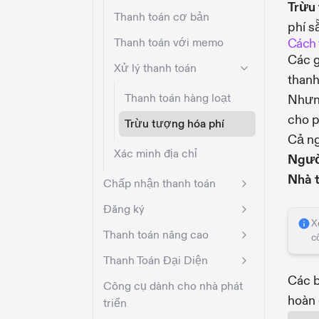
Trừu 
Thanh toán cơ bản
phí s
Thanh toán với memo
Cách t
Các g
Xử lý thanh toán
thanh
Thanh toán hàng loạt
Nhưng
cho p
Trừu tượng hóa phí
Cả ng
Xác minh địa chỉ
Ngườ
Nhà t
Chấp nhận thanh toán
Đăng ký
X
Thanh toán nâng cao
cố
Thanh Toán Đại Diện
Các b
Công cụ dành cho nhà phát
hoàn 
triển