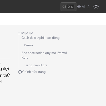
VI
⌘ K
Mục lục
Cách tài trợ phí hoạt động
Demo
Fee abstraction quy mô lớn với
Kora
.
Tài nguyên Kora
g đợi
Chỉnh sửa trang
en thứ
i