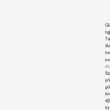
Gử
ng
Tạ
đư
to
pa
cl
Sp
ph
gử
k
độ
ký