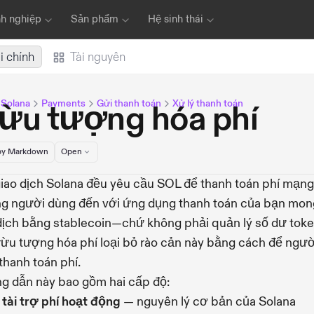
h nghiệp
Sản phẩm
Hệ sinh thái
i chính
Tài nguyên
u Solana
Payments
Gửi thanh toán
Xử lý thanh toán
rừu tượng hóa phí
y Markdown
Open
iao dịch Solana đều yêu cầu SOL để thanh toán phí mạng
 người dùng đến với ứng dụng thanh toán của bạn mon
dịch bằng stablecoin—chứ không phải quản lý số dư tok
Trừu tượng hóa phí loại bỏ rào cản này bằng cách để ngườ
thanh toán phí.
 dẫn này bao gồm hai cấp độ:
tài trợ phí hoạt động
— nguyên lý cơ bản của Solana