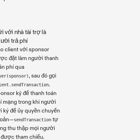
i với nhà tài trợ là
ười trả phí
o client với sponsor
ợc đặt làm người thanh
án phí qua
, sau đó gọi
yer(sponsor)
.
ient.sendTransaction
onsor ký để thanh toán
í mạng trong khi người
i ký để ủy quyền chuyển
hoản—
tự
sendTransaction
ng thu thập mọi người
 được tham chiếu.