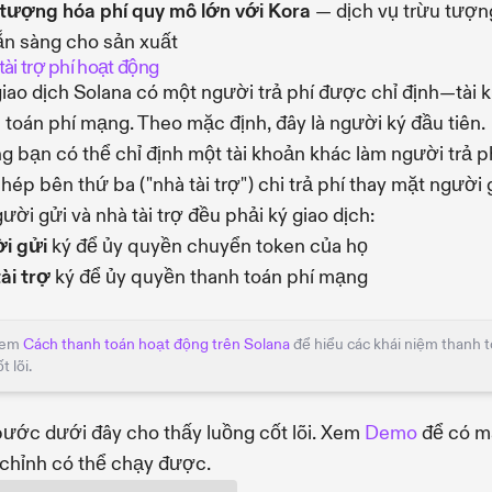
tượng hóa phí quy mô lớn với Kora
— dịch vụ trừu tượn
ẵn sàng cho sản xuất
ài trợ phí hoạt động
iao dịch Solana có một người trả phí được chỉ định—tài 
 toán phí mạng. Theo mặc định, đây là người ký đầu tiên.
 bạn có thể chỉ định một tài khoản khác làm người trả ph
hép bên thứ ba ("nhà tài trợ") chi trả phí thay mặt người 
ười gửi và nhà tài trợ đều phải ký giao dịch:
i gửi
ký để ủy quyền chuyển token của họ
ài trợ
ký để ủy quyền thanh toán phí mạng
em
Cách thanh toán hoạt động trên Solana
để hiểu các khái niệm thanh 
t lõi.
ước dưới đây cho thấy luồng cốt lõi. Xem
Demo
để có m
chỉnh có thể chạy được.