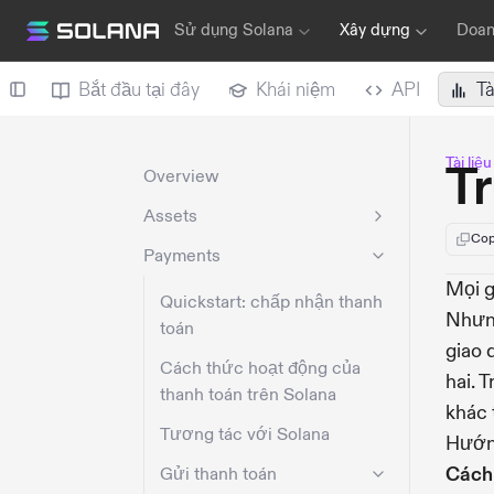
Sử dụng Solana
Xây dựng
Doan
Bắt đầu tại đây
Khái niệm
API
Tà
Tài liệ
T
Overview
Assets
Cop
Payments
Mọi g
Quickstart: chấp nhận thanh
Nhưng
toán
giao 
Cách thức hoạt động của
hai. 
thanh toán trên Solana
khác 
Tương tác với Solana
Hướng
Cách 
Gửi thanh toán