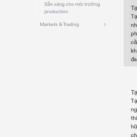
Sẵn sàng cho môi trường
Tạ
production
Tạ
Markets & Trading
nh
ph
cầ
kh
đa
Tạ
Tạ
ng
th
hữ
ch