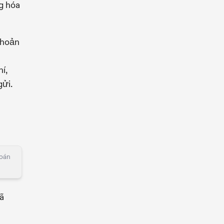
g hóa
khoản
í,
gửi.
toán
ã