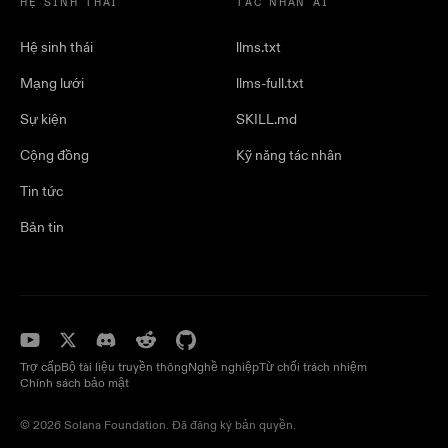
HỆ SINH THÁI
TÁC NHÂN AI
Hệ sinh thái
llms.txt
Mạng lưới
llms-full.txt
Sự kiện
SKILL.md
Cộng đồng
Kỹ năng tác nhân
Tin tức
Bản tin
Trợ cấp
Bộ tài liệu truyền thông
Nghề nghiệp
Từ chối trách nhiệm
Chính sách bảo mật
© 2026 Solana Foundation. Đã đăng ký bản quyền.