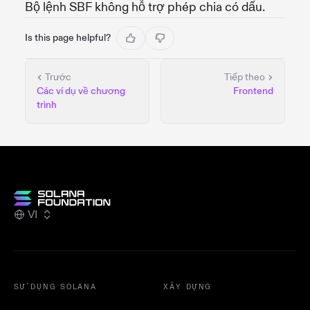
Bộ lệnh SBF không hỗ trợ phép chia có dấu.
Is this page helpful?
Trước
Tiếp theo
Các ví dụ về chương
Frontend
trình
VI
SỬ DỤNG SOLANA
XÂY DỰNG