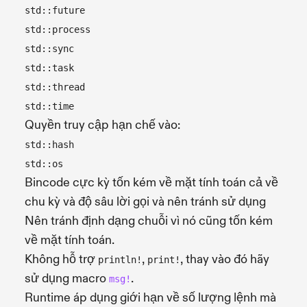
std::future
std::process
std::sync
std::task
std::thread
std::time
Quyền truy cập hạn chế vào:
std::hash
std::os
Bincode cực kỳ tốn kém về mặt tính toán cả về
chu kỳ và độ sâu lời gọi và nên tránh sử dụng
Nên tránh định dạng chuỗi vì nó cũng tốn kém
về mặt tính toán.
Không hỗ trợ
,
, thay vào đó hãy
println!
print!
sử dụng macro
.
msg!
Runtime áp dụng giới hạn về số lượng lệnh mà