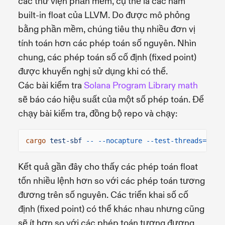
các thư viện phần mềm, cụ thể là các hàm
built-in float của LLVM. Do được mô phỏng
bằng phần mềm, chúng tiêu thụ nhiều đơn vị
tính toán hơn các phép toán số nguyên. Nhìn
chung, các phép toán số cố định (fixed point)
được khuyến nghị sử dụng khi có thể.
Các bài kiểm tra
Solana Program Library math
sẽ báo cáo hiệu suất của một số phép toán. Để
chạy bài kiểm tra, đồng bộ repo và chạy:
cargo
test-sbf
-- --nocapture --test-threads=1
Kết quả gần đây cho thấy các phép toán float
tốn nhiều lệnh hơn so với các phép toán tương
đương trên số nguyên. Các triển khai số cố
định (fixed point) có thể khác nhau nhưng cũng
sẽ ít hơn so với các phép toán tương đương