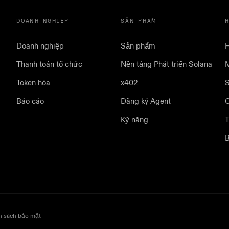
DOANH NGHIỆP
SẢN PHẨM
Doanh nghiệp
Sản phẩm
H
Thanh toán tổ chức
Nền tảng Phát triển Solana
M
Token hóa
x402
S
Báo cáo
Đăng ký Agent
Kỹ năng
T
B
h sách bảo mật