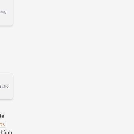
hông
g cho
hí
ts
 thành