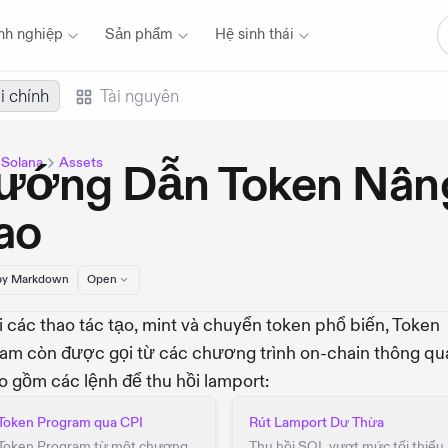
nh nghiệp
Sản phẩm
Hệ sinh thái
i chính
Tài nguyên
u Solana
Assets
ướng Dẫn Token Nân
ao
y Markdown
Open
 các thao tác tạo, mint và chuyển token phổ biến, Token
am còn được gọi từ các chương trình on-chain thông qu
o gồm các lệnh để thu hồi lamport:
 Token Program qua CPI
Rút Lamport Dư Thừa
 Token Program từ một chương
Thu hồi SOL vượt mức tối thiểu