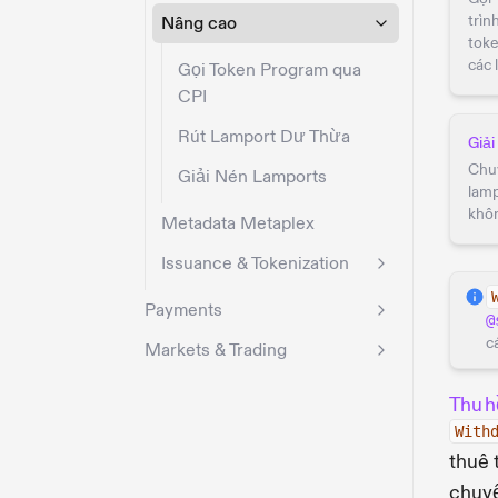
trìn
Nâng cao
toke
các 
Gọi Token Program qua
CPI
Rút Lamport Dư Thừa
Giả
Chuy
Giải Nén Lamports
lamp
khô
Metadata Metaplex
Issuance & Tokenization
Payments
@
c
Markets & Trading
Thu h
With
thuê 
chuyể