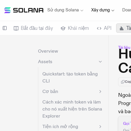
Sử dụng Solana
Xây dựng
Doa
Bắt đầu tại đây
Khái niệm
API
Tà
Tài liệ
H
Overview
Assets
C
Quickstart: tạo token bằng
CLI
Cop
Cơ bản
Ngoài
Cách xác minh token và làm
Progr
cho nó xuất hiện trên Solana
và ba
Explorer
Gọi
Tiện ích mở rộng
Gọi