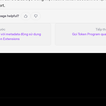
rt.
 page helpful?
ước
Tiếp t
 với metadata động sử dụng
Gọi Token Program qua
en Extensions