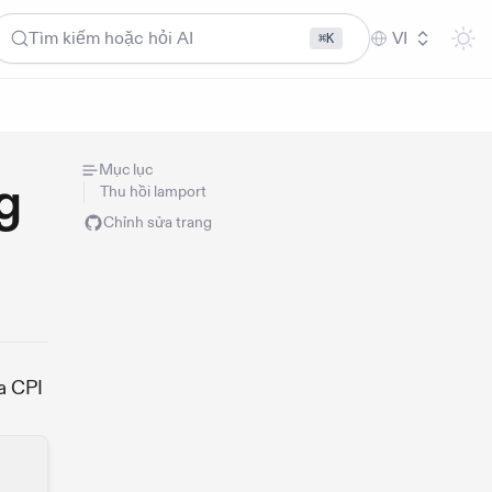
Tìm kiếm hoặc hỏi AI
VI
⌘K
Mục lục
g
Thu hồi lamport
Chỉnh sửa trang
a CPI