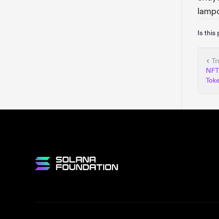
lampo
Is this
Tr
NFT
Tok