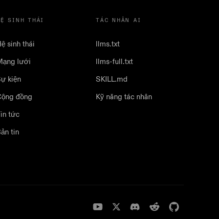
HỆ SINH THÁI
TÁC NHÂN AI
ệ sinh thái
llms.txt
ạng lưới
llms-full.txt
ự kiện
SKILL.md
Cộng đồng
Kỹ năng tác nhân
in tức
ản tin