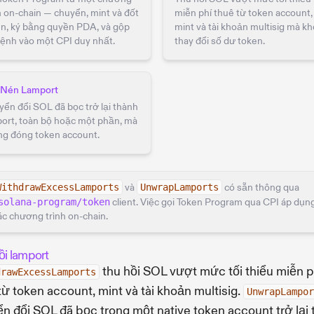
h on-chain — chuyển, mint và đốt
miễn phí thuê từ token account,
n, ký bằng quyền PDA, và gộp
mint và tài khoản multisig mà k
lệnh vào một CPI duy nhất.
thay đổi số dư token.
i Nén Lamport
ển đổi SOL đã bọc trở lại thành
ort, toàn bộ hoặc một phần, mà
ng đóng token account.
WithdrawExcessLamports
và
UnwrapLamports
có sẵn thông qua
solana-program/token
client. Việc gọi Token Program qua CPI áp dụn
ác chương trình on-chain.
ồi lamport
thu hồi SOL vượt mức tối thiểu miễn p
drawExcessLamports
từ token account, mint và tài khoản multisig.
UnwrapLampor
n đổi SOL đã bọc trong một native token account trở lại